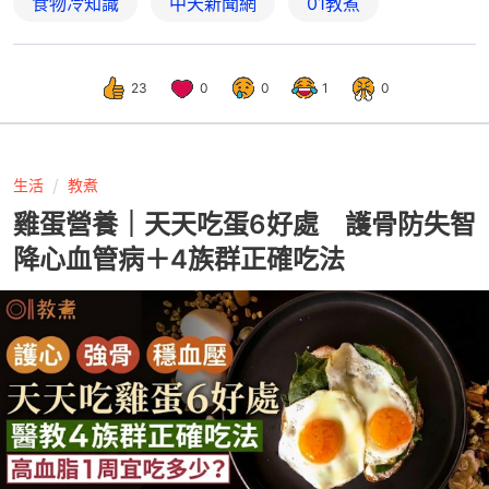
食物冷知識
中天新聞網
01教煮
23
0
0
1
0
生活
教煮
雞蛋營養｜天天吃蛋6好處 護骨防失智
降心血管病＋4族群正確吃法