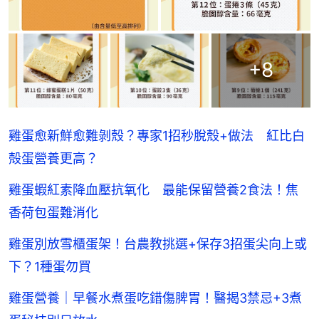
+
8
雞蛋愈新鮮愈難剝殼？專家1招秒脫殼+做法 紅比白
殻蛋營養更高？
雞蛋蝦紅素降血壓抗氧化 最能保留營養2食法！焦
香荷包蛋難消化
雞蛋別放雪櫃蛋架！台農教挑選+保存3招蛋尖向上或
下？1種蛋勿買
雞蛋營養｜早餐水煮蛋吃錯傷脾胃！醫揭3禁忌+3煮