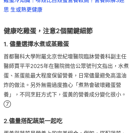
雞蛋冷知識｜啡殼比白殼蛋營養較高？營養師解3迷
思 生或熟更健康
健康吃雞蛋，注意2個關鍵細節
1. 儘量選擇水煮或蒸雞蛋
首都醫科大學附屬北京世紀壇醫院臨牀營養科副主任
醫師賈平平2025年在醫院微信公眾號刊文指出，水煮
蛋、蒸蛋能最大程度保留營養，日常儘量避免高温油
炸的做法。另外無需過度擔心「煮熟會破壞雞蛋營
養」，不同烹飪方式下，蛋黃的營養成分變化很小。
⑦
2.儘量搭配蔬菜一起吃