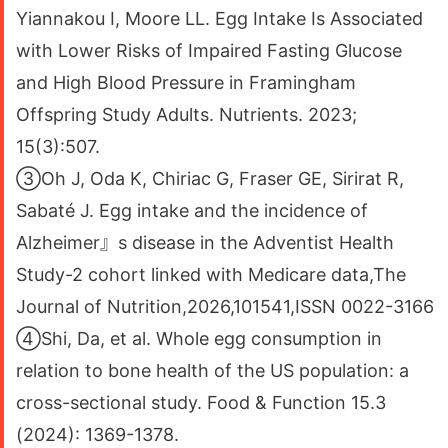
Yiannakou I, Moore LL. Egg Intake Is Associated
with Lower Risks of Impaired Fasting Glucose
and High Blood Pressure in Framingham
Offspring Study Adults. Nutrients. 2023;
15(3):507.
③Oh J, Oda K, Chiriac G, Fraser GE, Sirirat R,
Sabaté J. Egg intake and the incidence of
Alzheimer』s disease in the Adventist Health
Study-2 cohort linked with Medicare data,The
Journal of Nutrition,2026,101541,ISSN 0022-3166
④Shi, Da, et al. Whole egg consumption in
relation to bone health of the US population: a
cross-sectional study. Food & Function 15.3
(2024): 1369-1378.