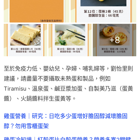
+
8
至於免疫力低、嬰幼兒、孕婦、哺乳婦等，劉怡里則
建議，請盡量不要攝取未熟蛋和製品，例如
Tiramisu、溫泉蛋、鹹豆漿加蛋、自製美乃滋（蛋黃
醬）、火鍋醬料拌生蛋黃等。
雞蛋營養｜研究：日吃多少蛋增好膽固醇減壞膽固
醇？勿用雪櫃蛋架
雞蛋冷知識｜紅殼蛋比白殼蛋營養？營養多寡2關鍵