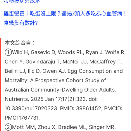
蛋秘技別只放水
雞蛋營養｜吃蛋沒上限？醫揭7類人多吃易心血管病！
食幾隻有數計?
本文綜合自：
①Wild H, Gasevic D, Woods RL, Ryan J, Wolfe R,
Chen Y, Govindaraju T, McNeil JJ, McCaffrey T,
Beilin LJ, Ilic D, Owen AJ. Egg Consumption and
Mortality: A Prospective Cohort Study of
Australian Community-Dwelling Older Adults.
Nutrients. 2025 Jan 17;17(2):323. doi:
10.3390/nu17020323. PMID: 39861452; PMCID:
PMC11767731.
②Mott MM, Zhou X, Bradlee ML, Singer MR,