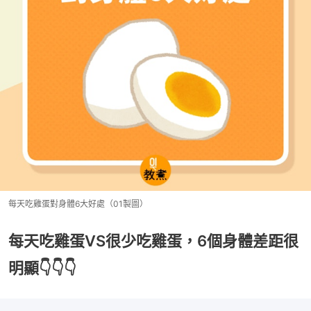
每天吃雞蛋對身體6大好處（01製圖）
每天吃雞蛋VS很少吃雞蛋，6個身體差距很
明顯👇👇👇