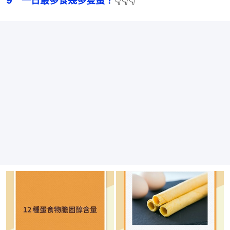
9　一日最多食幾多隻蛋？
👇👇👇