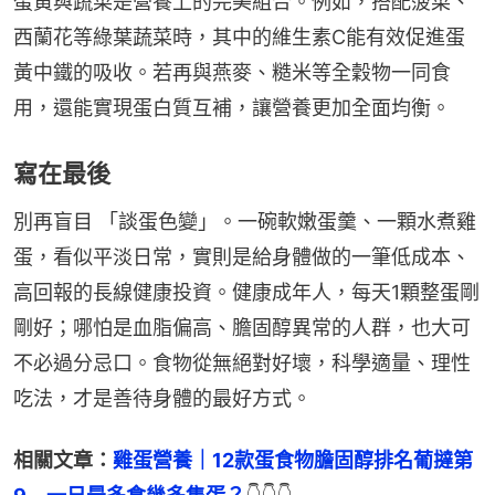
蛋黃與蔬菜是營養上的完美組合。例如，搭配菠菜、
西蘭花等綠葉蔬菜時，其中的維生素C能有效促進蛋
黃中鐵的吸收。若再與燕麥、糙米等全穀物一同食
用，還能實現蛋白質互補，讓營養更加全面均衡。
寫在最後
別再盲目 「談蛋色變」。一碗軟嫩蛋羹、一顆水煮雞
蛋，看似平淡日常，實則是給身體做的一筆低成本、
高回報的長線健康投資。健康成年人，每天1顆整蛋剛
剛好；哪怕是血脂偏高、膽固醇異常的人群，也大可
不必過分忌口。食物從無絕對好壞，科學適量、理性
吃法，才是善待身體的最好方式。
相關文章：
雞蛋營養｜12款蛋食物膽固醇排名葡撻第