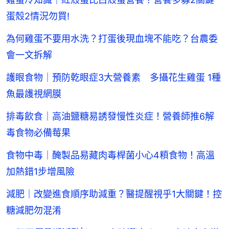
蛋殼2情況勿買!
為何雞蛋不要用水洗？打蛋後現血塊不能吃？台農委
會一文拆解
護眼食物｜預防乾眼症3大營養素 多攝花生雞蛋 1種
魚最護視網膜
排毒飲食｜高油鹽糖易誘發慢性炎症！營養師推6解
毒食物必備莓果
食物中毒｜醃製品易藏肉毒桿菌小心4頪食物！高溫
加熱錯1步增風險
減肥｜改變進食順序助減重？醫提醒視乎1大關鍵！控
糖減肥勿混淆