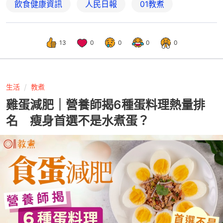
飲食健康資訊
人民日報
01教煮
13
0
0
0
0
生活
教煮
雞蛋減肥｜營養師揭6種蛋料理熱量排
名 瘦身首選不是水煮蛋？