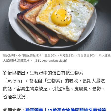
研究發現，不同熟度的吸收率，生蛋50%、水煮蛋99%、炒煎蒸蛋80%，所以建議
大家還是以熟蛋為主。（Eiliv Aceron/Unsplash）
劉怡里指出，生雞蛋中的蛋白有抗生物素
「Avidin」，會阻礙「生物素」的吸收，長期大量吃
的話，容易生物素缺乏，引起掉髮、皮膚炎、憂鬱、
昏睡等狀況。
相關文章：
雞蛋營養｜12款蛋食物膽固醇排名葡撻第