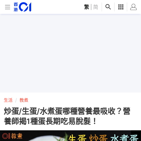
繁
|
简
生活
教煮
炒蛋/生蛋/水煮蛋哪種營養最吸收？營
養師揭1種蛋長期吃易脫髮！