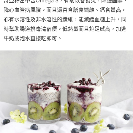
奇亞籽當中含Omega 3，有助改善發炎，降膽固醇、
降心血管病風險。而且還富含膳食纖維、鈣含量高，
亦有水溶性及非水溶性的纖維，能減緩血糖上升，同
時幫助腸道排毒清宿便。低熱量而且飽足感高，加進
牛奶或泡水直接吃即可。