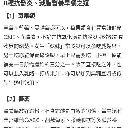
8種抗發炎、減脂營養早餐之選
【1】苺果類
草莓、藍莓、蔓越莓都可以，莓果類含有豐富維他命
C和E、花青素，不論是抗氧化還是抗發炎功效都是食
物界的翹楚。女生「妹妹」常發炎可以多吃蔓越果，
男士吃亦能保養攝護腺。早上只需要吃一小碗，便能
補充一日所需纖維的三分之一。除了直接吃之外，也
可以混入乳酪、打成果汁，亦可以加到無糖豆漿或低
脂牛奶中飲用。
【2】蕃薯
蕃薯屬於好澱粉，膳食纖維是白飯的10倍，當中還有
豐富維他命ABC、胡蘿蔔素、膽鹼和鎂等多種營養。