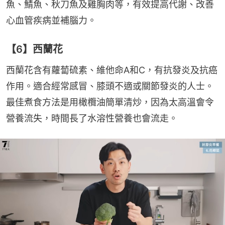
魚、鯖魚、秋刀魚及雞胸肉等，有效提高代謝、改善
心血管疾病並補腦力。
【6】西蘭花
西蘭花含有蘿蔔硫素、維他命A和C，有抗發炎及抗癌
作用。適合經常感冒、膝頭不適或關節發炎的人士。
最佳煮食方法是用橄欖油簡單清炒，因為太高溫會令
營養流失，時間長了水溶性營養也會流走。