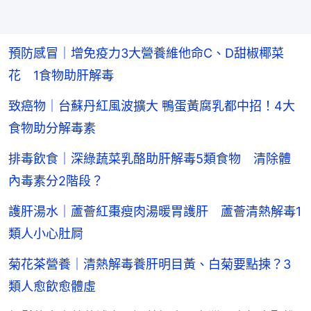
預防感冒｜增免疫力3大營養維他命C、D甜椒椰菜
花 1食物助肝解毒
致癌物｜台蘇丹紅風波擴大 鴨蛋黃腐乳都中招！4大
食物助分解毒素
排毒飲食｜深綠蔬菜乳酪助肝解毒5類食物 清除體
內毒素分2階段？
護肝湯水｜蘆薈紅棗瘦肉湯暖胃護肝 蘆薈清熱解毒1
類人小心肚屙
菊花茶營養｜清熱解毒養肝明目黃、白菊要點揀？3
類人愈飲愈體虛