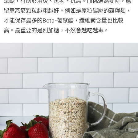
聚醣，有助於消炎、抗老、抗癌。而挑選燕麥時，應
留意燕麥顆粒越粗越好。例如是原粒碾壓的雜糧類，
才能保存最多的Beta-葡聚醣，纖維素含量也比較
高。最重要的是別加糖，不然會越吃越毒。