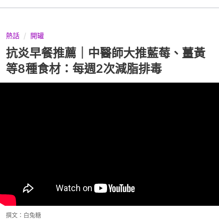
熱話
開罐
抗炎早餐推薦｜中醫師大推藍莓、薑黃
等8種食材：每週2次減脂排毒
撰文：
白兔糖