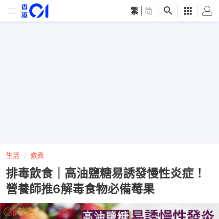
繁
|
简
生活
教煮
排毒飲食｜高油鹽糖易誘發慢性炎症！
營養師推6解毒食物必備莓果