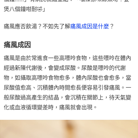
煲八個鐘咁耐🤣」
痛風應否飲湯？不如先了解
痛風成因是什麼
？
痛風成因
痛風是由於常進食一些高嘌呤食物，這些嘌呤在體內
經過新陳代謝後，會變成尿酸。尿酸是嘌呤的代謝
物，如攝取高嘌呤食物愈多，體內尿酸也會愈多，當
尿酸值愈高、沉積體內時間愈長便容易引發痛風。一
般尿酸過高產生的結晶，會沉積在關節上，待天氣變
化或血液循環變差時，痛風就會出現。