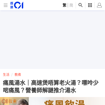
繁
|
简
生活
教煮
痛風湯水｜高速煲唔算老火湯？嘌呤少
啱痛風？營養師解謎推介湯水