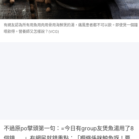
有網友認為所有用魚用肉用骨用海鮮煲的湯，痛風患者都不可以飲。即使煲一個鐘
唔飲得。營養師又怎樣說？(VCG)
不過原po擘頭第一句：=今日有group友煲魚湯用了8
個鐘......」有網民就錯重點：「嗰條係咪鯨魚呀！要