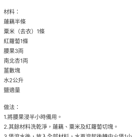
材料：
蓮藕半條
粟米（去衣）1條
紅蘿蔔1條
腰果3両
南北杏1両
薑數塊
水2公升
鹽適量
做法：
1.將腰果浸半小時備用。
2.其餘材料洗乾淨，蓮藕、粟米及紅蘿蔔切塊。
3.煲滾水後，放入全部材料，水再滾起後轉中火煲1小