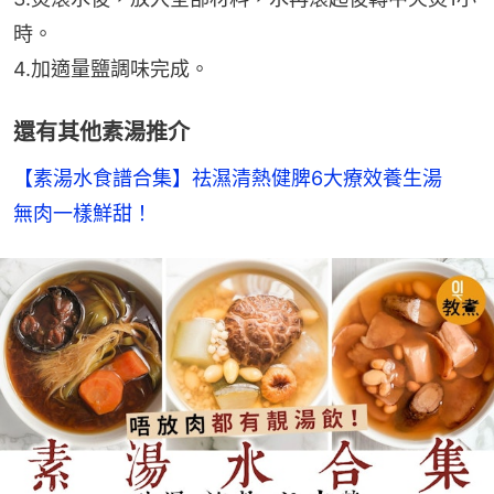
時。
4.加適量鹽調味完成。
還有其他素湯推介
【素湯水食譜合集】祛濕清熱健脾6大療效養生湯　
無肉一樣鮮甜！