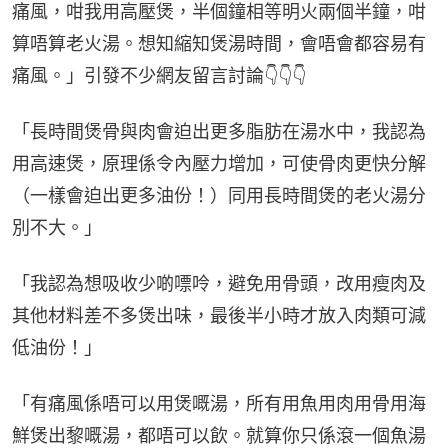
痛風，咁我用高壓煲，半個鐘相等明火兩個半鐘，咁
算唔算老火湯。想知縮知煲湯時間，會唔會都容易有
痛風。」引發不少網友留言討論👇👇👇
「長時間煲骨與肉會迫出更多脂肪在湯水中，我認為
用高速煲，原理係令內壓力增加，可使骨肉更快分解
（一樣會迫出更多油份！）同用長時間煲的老火湯分
別不大。」
「我認為想吸收少啲嘌呤，避免用骨頭，改用瘦肉及
其他材料差不多煲出味，最後半小時才放入肉類可減
低油份！」
「有痛風係唔可以用煲嘅湯，所有用魚用肉用骨用海
鮮煲出黎嘅湯，都唔可以飲。就算你只係滾一個魚湯