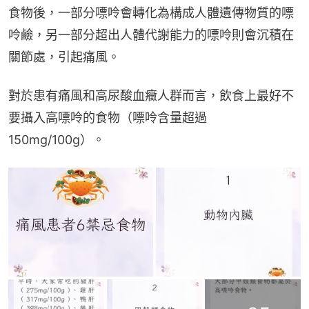
食物後，一部分嘌呤會轉化為構成人體遺傳物質的嘌
呤鹼，另一部分超出人體代謝能力的嘌呤則會沉積在
關節處，引起痛風。
對於患有痛風和高尿酸血癥人群而言，飲食上最好不
要攝入高嘌呤的食物（嘌呤含量超過
150mg/100g）。