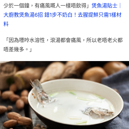
少於一個鐘，有痛風嘅人一樣唔飲得」
煲魚湯貼士｜
大廚教煲魚湯6招 錯1步不奶白！去腥提鮮只需1樣材
料
「因為嘌呤水溶性，滾湯都會痛風，所以老唔老火都
唔差幾多。」