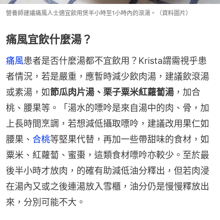
營養師建議痛風人士適宜飲用煲半小時至1小時內的滾湯。（資料圖片）
痛風宜飲什麼湯？
痛風
患者是否什麼湯都不宜飲用？Krista謂需視乎患
者情況，若是嚴重，應暫時減少飲肉湯，建議飲滾湯
或素湯，如
節瓜肉片湯、栗子粟米紅蘿蔔湯
，加合
桃、腰果等。「湯水的嘌呤是來自湯中的肉、骨，加
上長時間烹調，若想減低攝取嘌呤，建議改用果仁如
腰果、
合桃
等堅果代替，再加一些帶甜味的食材，如
粟米、紅蘿蔔、蜜棗，這類食材嘌呤亦較少。至於最
後半小時才放肉，的確有助減低油分釋出，但若肉浸
在湯內又或之後連湯放入雪櫃，油分仍是慢慢釋放出
來，分別可能不大。