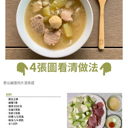
節瓜鹹蛋肉片湯食譜