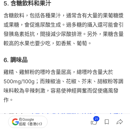
5. 含糖飲料和果汁
含糖飲料，包括各種果汁，通常含有大量的果葡糖漿
或果糖，會促進尿酸生成。過多糖的攝入還可能會引
發胰島素抵抗，間接減少尿酸排泄。另外，果糖含量
較高的水果也要少吃，如香蕉、葡萄。
6. 調味品
雞精、雞鮮粉的嘌呤含量居高，總嘌呤含量大於
500mg/100g；而辣椒油、花椒、芥末、胡椒粉等調
味料較為辛辣刺激，容易使神經興奮而促使痛風發
作。
相關文章：
痛風｜多喝水助尿酸加速排出？一文看清
21
在Google
追蹤《香港01》
痛風常見症狀、發作部位
👇👇👇