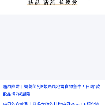
痛風陷阱丨營養師列8類痛風地雷食物魚牛！日喝1款
飲品增7成風險
痛風飲食禁忌｜日喝含糖飲料增痛風85％！6類食物