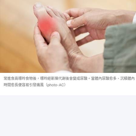
常進食高嘌呤食物後，嘌呤經新陳代謝後會變成尿酸。當體內尿酸愈多、沉積體內
時間愈長便容易引發痛風（photo-AC）