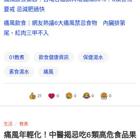
要戒 忌減肥過快
痛風飲食｜網友熱議6大痛風禁忌食物 內臟排第
尾、紅肉三甲不入
01教煮
飲食健康資訊
保健湯水
素食湯水
痛風
21
0
0
0
0
生活
教煮
痛風年輕化！中醫揭忌吃6類高危食品果