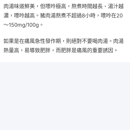
肉湯味道鮮美，但嘌呤極高，熬煮時間越長、湯汁越
濃，嘌呤越高。豬肉湯熬煮不超過8小時，嘌呤在20
～150mg/100g。
如果是在痛風急性發作期，則絕對不要喝肉湯。肉湯
熱量高，易導致肥胖，而肥胖是痛風的重要誘因。