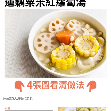
蓮藕粟米紅蘿蔔湯食譜