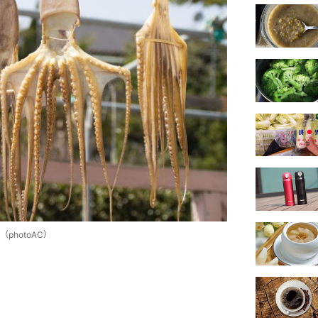
hotoAC）