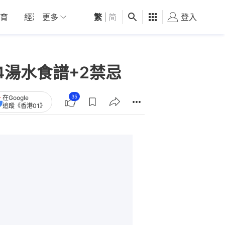
育
經濟
更多
01深圳
繁
觀點
|
简
健康
好食玩飛
登入
女
湯水食譜+2禁忌
35
在Google
追蹤《香港01》