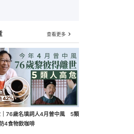
章
查看更多
｜76歲名填詞人4月曾中風 5類
防4食物飲咖啡