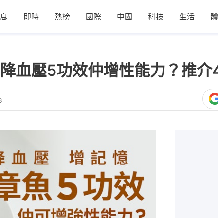
息
即時
熱榜
國際
中國
科技
生活
體
降血壓5功效仲增性能力？推介4
6