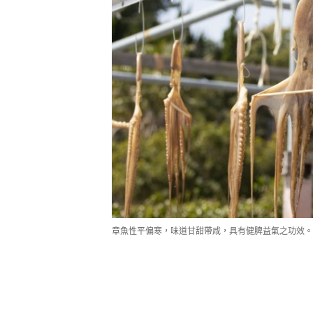
章魚性平偏寒，味道甘甜帶咸，具有健脾益氣之功效。（p