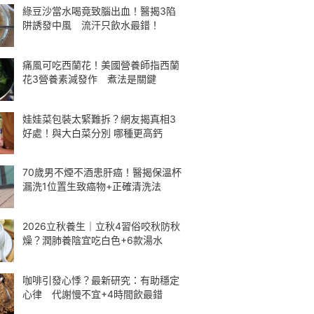
綠豆沙當水喝竟致腦出血！醫揭3陷
阱誘發中風 流汗只飲水最錯！
痛風可吃西蘭花！美國營養師指西蘭
花3營養素減發作 煮法是關鍵
娃娃菜包裝太緊難拆？網友揭真相3
好處！與大白菜分別 哪種更高鈣
70歲男不煙不酒患肝癌！醫揭保溫杯
漏洗1位置生致癌物+正確清洗法
2026立秋養生｜立秋4習俗咬秋防秋
燥？潤肺養陰宜吃白色+6款湯水
咖啡引發心悸？最新研究：有助穩定
心律 代謝慢不宜+4時間飲最錯