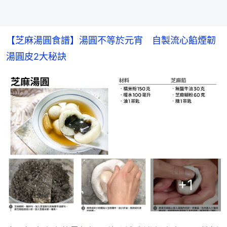
【芝麻湯圓食譜】湯圓不等於元宵　自製流心餡煙韌
湯圓皮2大秘訣
+
1