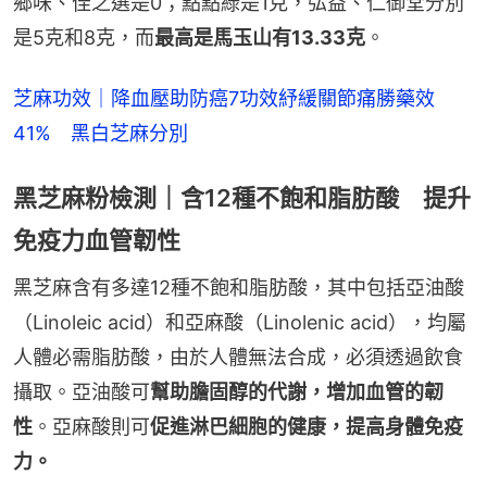
鄉味、佳之選是0；點點綠是1克，弘益、仁御堂分別
是5克和8克，而
最高是馬玉山有13.33克
。
芝麻功效｜降血壓助防癌7功效紓緩關節痛勝藥效
41%　黑白芝麻分別
黑芝麻粉檢測｜含12種不飽和脂肪酸 提升
免疫力血管韌性
黑芝麻含有多達12種不飽和脂肪酸，其中包括亞油酸
（Linoleic acid）和亞麻酸（Linolenic acid），均屬
人體必需脂肪酸，由於人體無法合成，必須透過飲食
攝取。亞油酸可
幫助膽固醇的代謝，增加血管的韌
性
。亞麻酸則可
促進淋巴細胞的健康，提高身體免疫
力。