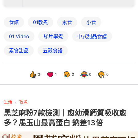
食譜
01教煮
素食
小食
01 Video
睇片學煮
中式甜品食譜
素食甜品
五穀食譜
3
1
0
0
0
生活
教煮
黑芝麻粉7款檢測｜愈幼滑鈣質吸收愈
多？馬玉山最高蛋白 鈉差13倍