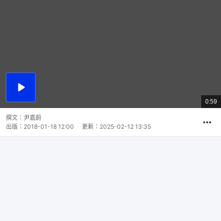
播
放
0:59
總
影
共
片
時
撰文：
尹嘉蔚
間
出版：
2018-01-18 12:00
更新：
2025-02-12 13:35