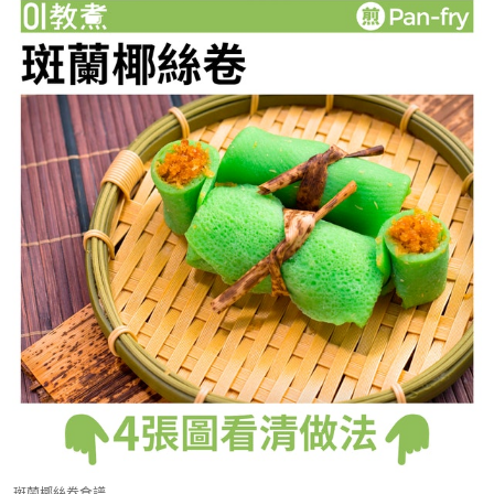
斑蘭椰絲卷食譜