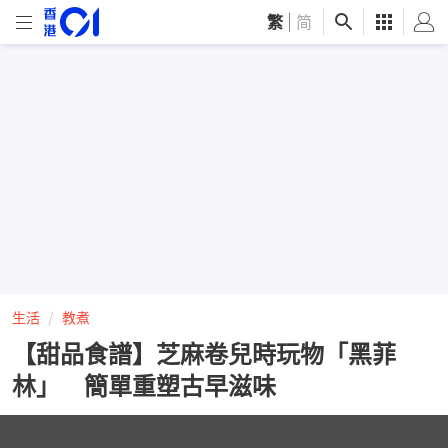
繁
|
简
生活
教煮
【甜品食譜】芝麻卷兒時玩物「黑菲
林」 簡單重塑古早滋味