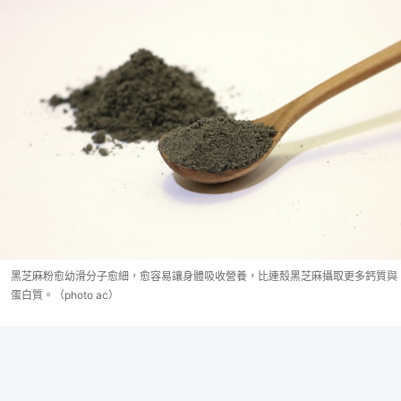
黑芝麻粉愈幼滑分子愈細，愈容易讓身體吸收營養，比連殼黑芝麻攝取更多鈣質與
蛋白質。（photo ac）