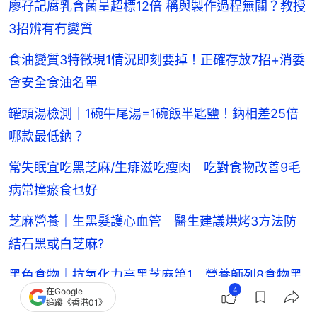
廖孖記腐乳含菌量超標12倍 稱與製作過程無關？教授
3招辨有冇變質
食油變質3特徵現1情況即刻要掉！正確存放7招+消委
會安全食油名單
罐頭湯檢測｜1碗牛尾湯=1碗飯半匙鹽！鈉相差25倍
哪款最低鈉？
常失眠宜吃黑芝麻/生痱滋吃瘦肉 吃對食物改善9毛
病常撞瘀食乜好
芝麻營養｜生黑髮護心血管 醫生建議烘烤3方法防
結石黑或白芝麻?
黑色食物｜抗氧化力高黑芝麻第1 營養師列8食物黑
4
在Google
提籽和皮更有益
追蹤《香港01》