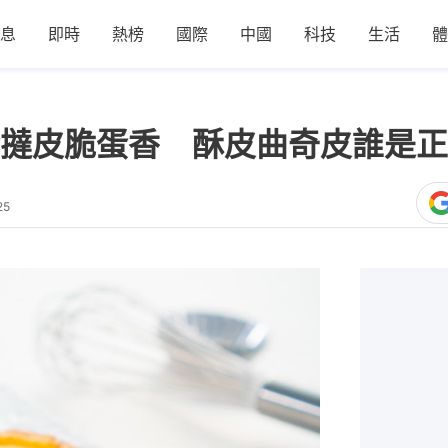
息
即時
熱榜
國際
中國
科技
生活
體
撻皮脆蛋香 酥皮曲奇皮誰是正
25