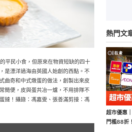
熱門文
香港人的平民小食，但原來在物資短缺的四十
，是漂洋過海由英國人始創的西點。不
式曲奇和中式燉蛋的做法，創製出來皮
常簡便，皮與蛋共冶一爐，不用排隊不
蛋撻！攝錄：馮嘉雯、張善滿剪接：馮
超市優惠｜
門檻88折