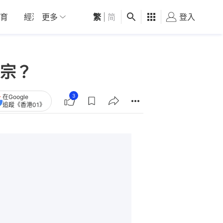
育
經濟
更多
01深圳
繁
觀點
|
简
健康
好食玩飛
登入
女
宗？
3
在Google
追蹤《香港01》