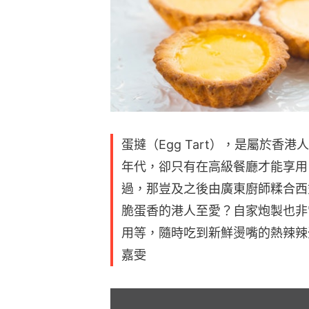
蛋撻（Egg Tart），是屬於
年代，卻只有在高級餐廳才能享用
過，那豈及之後由廣東廚師糅合西
脆蛋香的港人至愛？自家炮製也非
用等，隨時吃到新鮮燙嘴的熱辣辣
嘉雯