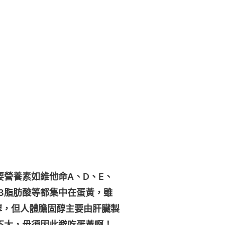
營養素如維他命A、D、E、
 3脂肪酸等都集中在蛋黃，雖
醇，但人體膽固醇主要由肝臟製
不大，毋須因此避吃蛋黃啊！