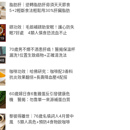
脂肪肝｜逆轉脂肪肝毋須天天節食
5+2輕斷食法輕鬆甩30%肝臟脂肪
鎂功效｜毛姐補鎂助安眠！護心防失
眠7好處 4類人慎食恐流血不止
:19
70歲男不煙不酒患肝癌！醫揭保溫杯
漏洗1位置生致癌物+正確清洗法
:48
咖啡功效｜哈佛研究：咖啡配3香料
抗炎效果翻倍+長壽降血壓4配搭
60歲婦日食6隻雞蛋反引發健康危
機 醫揭：勿靠單一來源補蛋白質
黎彼得離世｜76歲名填詞人4月曾中
風 5類人高危+預防4食物飲咖啡