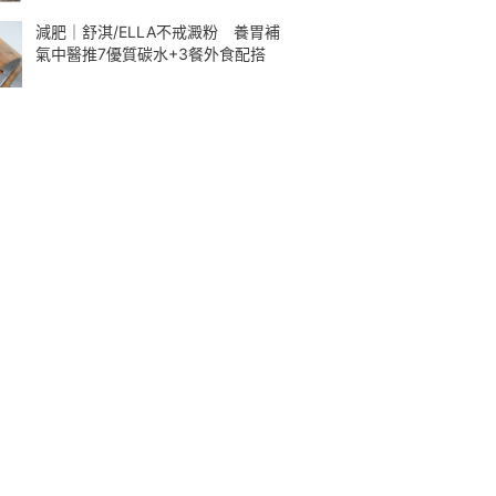
減肥｜舒淇/ELLA不戒澱粉 養胃補
氣中醫推7優質碳水+3餐外食配搭