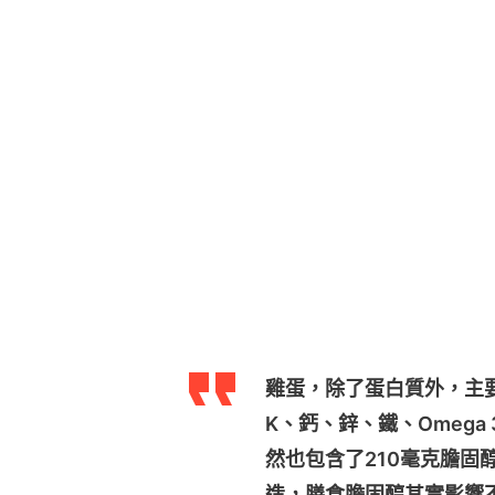
雞蛋，除了蛋白質外，主要
K、鈣、鋅、鐵、Omega
然也包含了210毫克膽固
造，膳食膽固醇其實影響