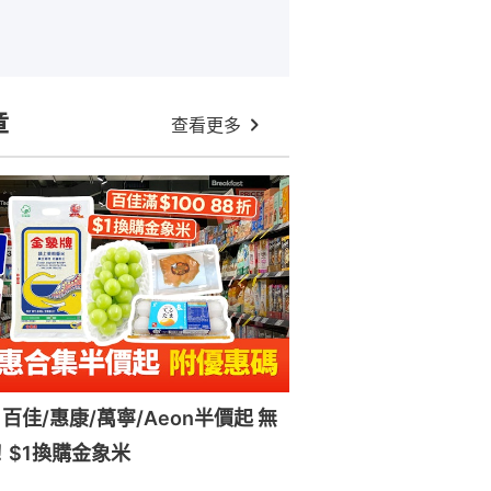
章
查看更多
百佳/惠康/萬寧/Aeon半價起 無
！$1換購金象米