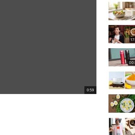
17
00
0:59
總
共
時
間