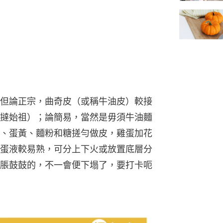
但論正宗，曲奇皮（或稱牛油皮）較接
撻始祖）；論簡易，當然是毋須牛油麵
、蛋黃、麵粉和糖搓勻做皮，雞蛋加花
蛋液較易熟，可分上下火或放置底層分
脹鼓鼓的，不一會便下塌了，要打卡呃