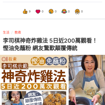
9
0
0
0
0
生活
教煮
李司棋神奇炸雞法 5日近200萬觀看！
慳油免蘸粉 網友驚歎顛覆傳統