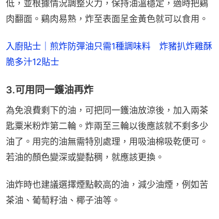
低，並根據情況調整火力，保持油溫穩定，適時把鷄
肉翻面。鷄肉易熟，炸至表面呈金黃色就可以食用。
入廚貼士｜煎炸防彈油只需1種調味料　炸豬扒炸雞酥
脆多汁12貼士
3.可用同一鑊油再炸
為免浪費剩下的油，可把同一鑊油放涼後，加入兩茶
匙粟米粉炸第二輪。炸兩至三輪以後應該就不剩多少
油了。用完的油無需特別處理，用吸油棉吸乾便可。
若油的顏色變深或變黏稠，就應該更換。
油炸時也建議選擇煙點較高的油，減少油煙，例如苦
茶油、葡萄籽油、椰子油等。