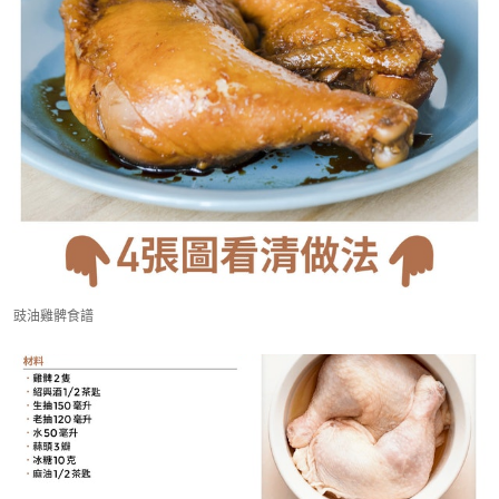
豉油雞髀食譜