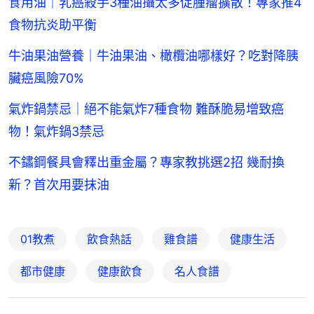
食用油｜乳癌殺手3種油攝太多促腫瘤擴散！專家推4
食物抗炎助平衡
牛油果油營養｜牛油果油、橄欖油哪樣好？吃對降胰
臟癌風險70%
氣炸鍋禁忌｜絕不能氣炸7種食物 難酥脆易增致癌
物！氣炸鍋3禁忌
不鏽鋼餐具會釋出重金屬？專家教挑選2招 幾耐換
新？首次用要抹油
01教煮
飲食熱話
雞食譜
健康生活
都市健康
健康飲食
名人食譜