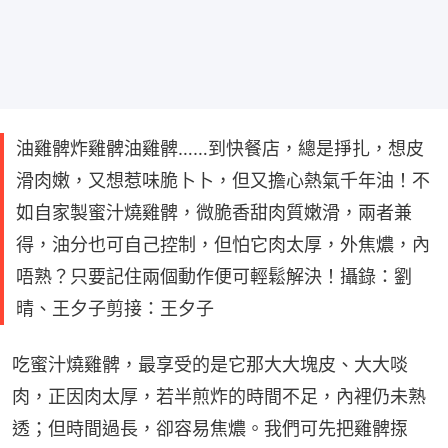
油雞髀炸雞髀油雞髀……到快餐店，總是掙扎，想皮
滑肉嫩，又想惹味脆卜卜，但又擔心熱氣千年油！不
如自家製蜜汁燒雞髀，微脆香甜肉質嫩滑，兩者兼
得，油分也可自己控制，但怕它肉太厚，外焦燶，內
唔熟？只要記住兩個動作便可輕鬆解決！攝錄：劉
晴、王夕子剪接：王夕子
吃蜜汁燒雞髀，最享受的是它那大大塊皮、大大啖
肉，正因肉太厚，若半煎炸的時間不足，內裡仍未熟
透；但時間過長，卻容易焦燶。我們可先把雞髀揼