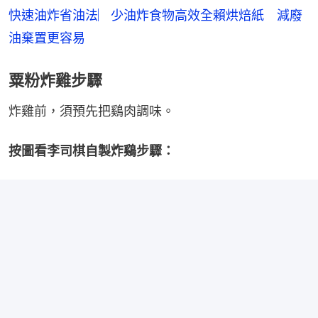
快速油炸省油法︳少油炸食物高效全賴烘焙紙　減廢
油棄置更容易
粟粉炸雞步驟
炸雞前，須預先把鷄肉調味。
按圖看李司棋自製炸鷄步驟：