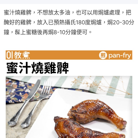
蜜汁燒雞髀，不想放太多油，也可以用焗爐處理，把
醃好的雞髀，放入已預熱攝氏180度焗爐，焗20-30分
鐘，髹上蜜糖後再焗8-10分鐘便可。