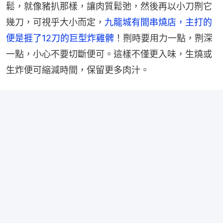
鬆，就像豬扒那樣，讓肉質鬆弛，然後再以小刀𠝹它
幾刀，可視乎大小而定，
九龍城有間串燒店，主打的
便是捱了12刀的巨型炸雞髀
！𠝹時要用力一點，𠝹深
一點，小心不要切斷便可。這樣不僅更入味，生燒或
生炸便可縮減時間，保留更多肉汁。