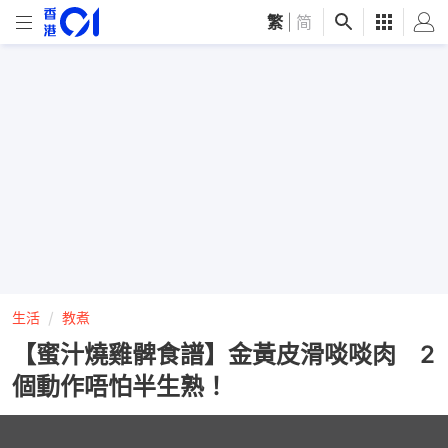
繁
|
简
生活
教煮
【蜜汁燒雞髀食譜】金黃皮滑啖啖肉 2
個動作唔怕半生熟！