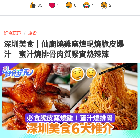
35
1
0
4
2
好食玩飛
旅遊
深圳美食｜仙廟燒雞窯爐現燒脆皮爆
汁 蜜汁燒排骨肉質緊實熱辣辣