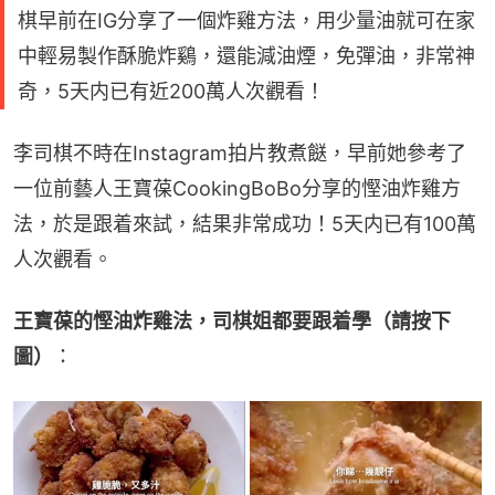
棋早前在IG分享了一個炸雞方法，用少量油就可在家
中輕易製作酥脆炸鷄，還能減油煙，免彈油，非常神
奇，5天内已有近200萬人次觀看！
李司棋不時在Instagram拍片教煮餸，早前她參考了
一位前藝人王寶葆CookingBoBo分享的慳油炸雞方
法，於是跟着來試，結果非常成功！5天内已有100萬
人次觀看。
王寶葆的慳油炸雞法，司棋姐都要跟着學（請按下
圖）
：