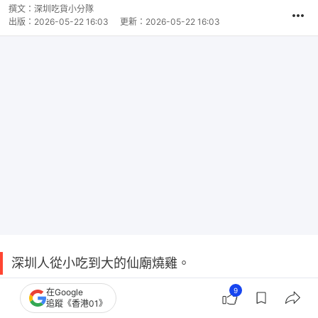
撰文：
深圳吃貨小分隊
出版：
2026-05-22 16:03
更新：
2026-05-22 16:03
深圳人從小吃到大的仙廟燒雞。
9
在Google
廣東新興鎮走地雞，窯爐現燒，還有整扇燒排骨、鑊
追蹤《香港01》