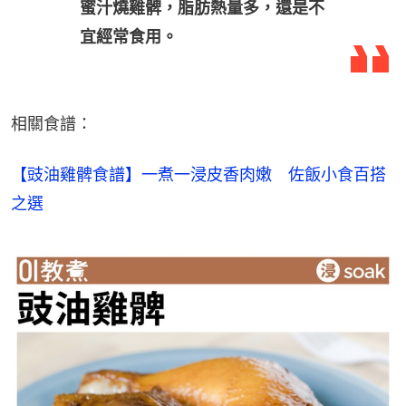
蜜汁燒雞髀，脂肪熱量多，還是不
宜經常食用。
相關食譜：
【豉油雞髀食譜】一煮一浸皮香肉嫩　佐飯小食百搭
之選