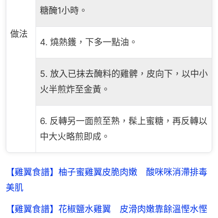
糖醃1小時。
做法
4. 燒熱鑊，下多一點油。
5. 放入已抹去醃料的雞髀，皮向下，以中小
火半煎炸至金黃。
6. 反轉另一面煎至熟，髹上蜜糖，再反轉以
中大火略煎即成。
【雞翼食譜】柚子蜜雞翼皮脆肉嫩 酸咪咪消滯排毒
美肌
【雞翼食譜】花椒鹽水雞翼 皮滑肉嫩靠餘溫慳水慳