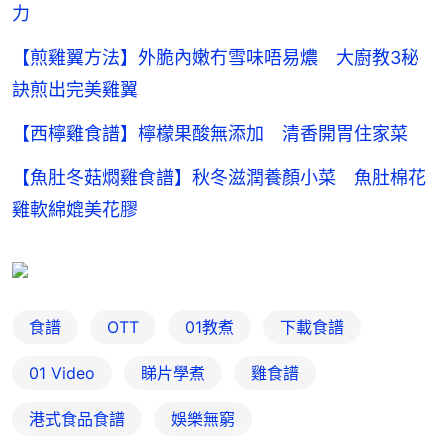
力
【煎雞翼方法】外脆內嫩冇雪味唔易燶 大廚教3秘
訣煎出完美雞翼
【西檸雞食譜】檸檬果酸無添加 清香開胃住家菜
【魚肚冬菇燜雞食譜】秋冬滋潤養顏小菜 魚肚棉花
雞軟綿媲美花膠
食譜
OTT
01教煮
下載食譜
01 Video
睇片學煮
雞食譜
港式食品食譜
娛樂無窮