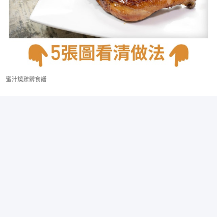
蜜汁燒雞髀食譜