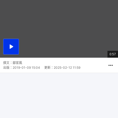
播
放
0:57
總
影
共
片
時
撰文：
鄒家鳳
間
出版：
2019-01-09 15:04
更新：
2025-02-12 11:59