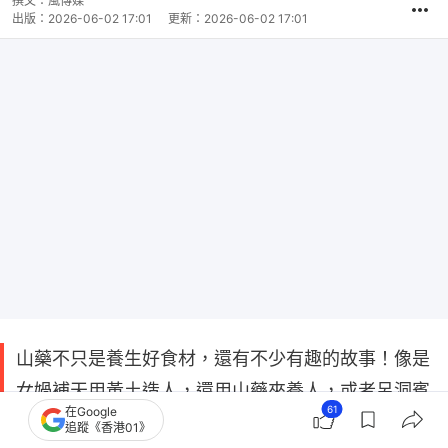
撰文：
風傳媒
出版：
2026-06-02 17:01
更新：
2026-06-02 17:01
山藥不只是養生好食材，還有不少有趣的故事！像是
女媧補天用黃土造人，還用山藥來養人，或者呂洞賓
61
在Google
用山藥煉丹延年益壽，都讓它成為健康象徵。山藥熱
追蹤《香港01》