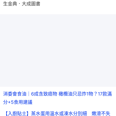
生金典．大成圖書
消委會食油｜6成含致癌物 橄欖油只忌炸1物？17款滿
分+5食用建議
【入廚貼士】蒸水蛋用溫水或凍水分別細 嫩滑不失