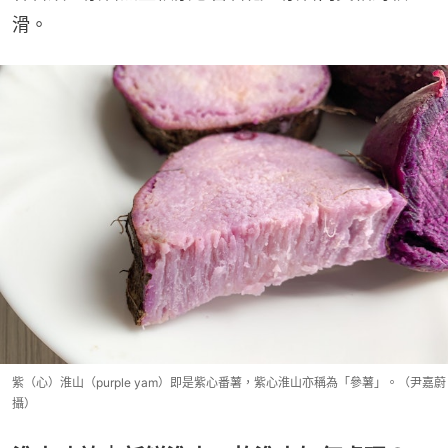
滑。
紫（心）淮山（purple yam）即是紫心番薯，紫心淮山亦稱為「參薯」。（尹嘉蔚
攝）