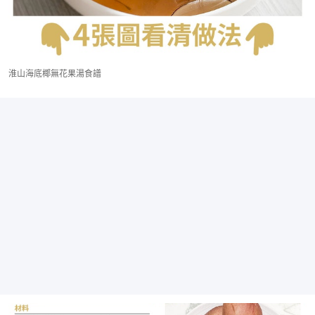
淮山海底椰無花果湯食譜