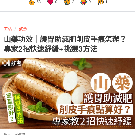
58
0
2
0
1
生活
教煮
山藥功效｜護胃助減肥削皮手痕怎辦？
專家2招快速紓緩+挑選3方法