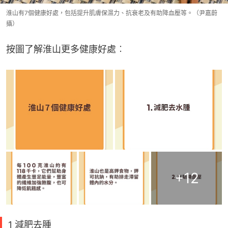
淮山有7個健康好處，包括提升肌膚保濕力、抗衰老及有助降血壓等。（尹嘉蔚
攝）
按圖了解淮山更多健康好處︰
+
12
1 減肥去腫