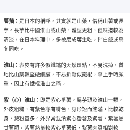
薯蕷：
是日本的稱呼，其實就是山藥，俗稱山薯或長
芋。長芋比中國淮山或山藥，體型更粗，但味道較為
清淡，在日本料理中，多被磨成蓉生吃，拌白飯或烏
冬同吃。
淮山：
表皮有許多似鐵鏽的天然斑點，不易洗掉，質
地比山藥較堅硬細膩，不易折斷似鐵棍，拿上手時頗
重，因此有鐵棍淮山之稱。
紫（心）淮山︰
即是紫心番薯，屬芋頭及淮山一類，
外皮粗糙，有紫色亦有啡色，身形短而飽滿，比較乾
身，澱粉量多。外界常混淆紫心番薯及紫薯，紫薯屬
甘薯類，紫薯熱量較紫心番薯低，紫薯肉質相對軟