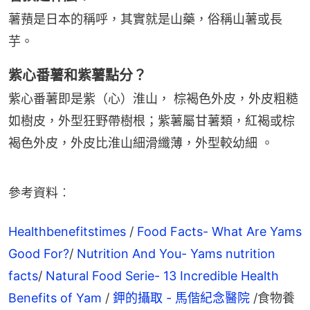
薯蕷是日本的稱呼，其實就是山藥，俗稱山薯或長
芋。
紫心番薯和紫薯點分？
紫心番薯即是紫（心）淮山， 棕褐色外皮，外皮粗糙
如樹皮，外型狂野帶樹根；紫薯屬甘薯類，紅褐或棕
褐色外皮，外皮比淮山細滑纖薄，外型較幼細 。
參考資料︰
Healthbenefitstimes
 / 
Food Facts- What Are Yams 
Good For?
/ 
Nutrition And You- Yams nutrition 
facts
/ 
Natural Food Serie- 13 Incredible Health 
Benefits of Yam
 / 
鉀的攝取 - 馬偕紀念醫院
 /食物養