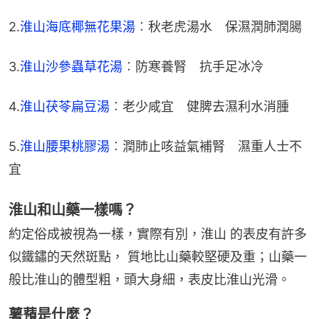
2.
淮山海底椰無花果湯
︰秋老虎湯水　保濕潤肺潤腸
3.
淮山沙參蟲草花湯
︰防寒養腎　抗手足冰冷
4.
淮山茯苓扁豆湯
︰老少咸宜　健脾去濕利水消腫
5.
淮山腰果桃膠湯
︰潤肺止咳益氣補腎　濕重人士不
宜
淮山和山藥一樣嗎？
約定俗成被視為一樣，實際有別，淮山 的表皮有許多
似鐵鏽的天然斑點， 質地比山藥較堅硬及重；山藥一
般比淮山的體型粗，頭大身細，表皮比淮山光滑。
薯蕷是什麼？