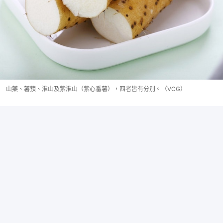
山藥、薯蕷、淮山及紫淮山（紫心番薯），四者皆有分別。（VCG）