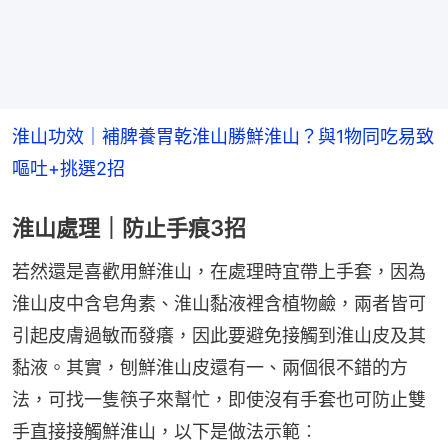
淮山功效｜補脾養胃乾淮山勝鮮淮山？與1物同吃易致
嘔吐+挑選2招
淮山處理｜防止手痕3招
若然還是喜歡用鮮淮山，在處理時宜帶上手套，因為
淮山皮中含皂角素、淮山黏液裡含植物鹼，兩者皆可
引起皮膚過敏而發癢，因此要避免接觸到淮山皮及其
黏液。其實，刨鮮淮山皮還有一、兩個很不錯的方
法，可找一隻筷子來幫忙，即使沒有手套也可防止雙
手直接接觸鮮淮山，以下是做法示範︰