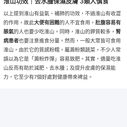
淮山功效｜去水腫保濕皮膚 3類人慎食
以上提到淮山有益氣、補肺的功效，不過淮山有收澀
的作用，故此
大便有困難
的人不宜食用，
肚腹容易有
脹氣
的人也要少吃淮山。同時，淮山的鉀質較多，
腎
病患者
也要注意進食分量。然而，一般大眾皆可食用
淮山，由於它的質感粉糯，屬澱粉類蔬菜，不少人常
誤以為它是「澱粉炸彈」容易致肥。其實，適量吃淮
山反而有助於減肥、去水腫；及提升皮膚的保濕能
力，它至少有7個好處對健康帶來裨益。