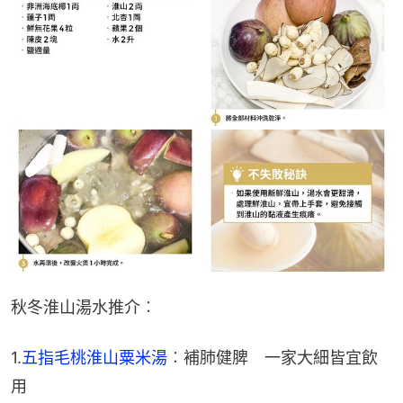
秋冬淮山湯水推介︰
1.
五指毛桃淮山粟米湯
︰補肺健脾　一家大細皆宜飲
用