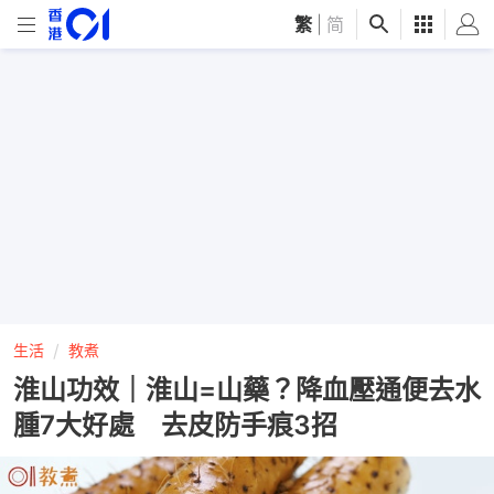
繁
|
简
生活
教煮
淮山功效｜淮山=山藥？降血壓通便去水
腫7大好處 去皮防手痕3招