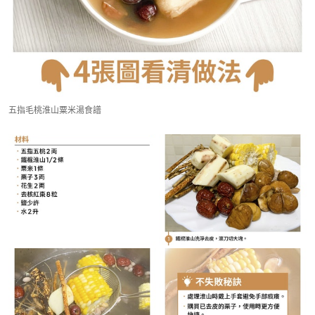
五指毛桃淮山粟米湯食譜