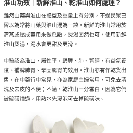
淮山功效｜新鮮淮山、乾淮山如何處理？
雖然山藥與淮山在體型及重量上有分別，不過民眾已
習以為常將山藥與淮山混為一談。新鮮的淮山常用於
清蒸或壓成蓉用來做糕點，煲湯固然也可，使用新鮮
淮山煲湯，湯水會更甜及更滑。
中醫認為淮山，屬性平，歸脾、肺、腎經，有益氣養
陰、補脾肺腎、鞏固腸胃的效用。淮山亦有作乾貨出
售，在中藥行中常見，亦為家庭主婦常用，可免去清
洗及去皮的不便；不過，乾淮山十分雪白，因為它們
被硫磺燻過，用熱水先浸泡可去掉硫磺味。