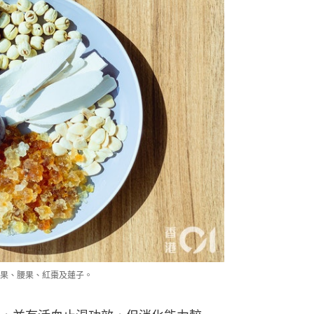
果、腰果、紅棗及蓮子。