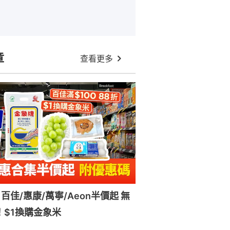
章
查看更多
百佳/惠康/萬寧/Aeon半價起 無
！$1換購金象米