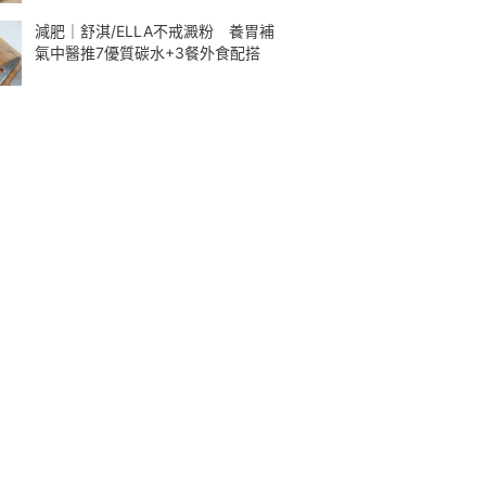
減肥｜舒淇/ELLA不戒澱粉 養胃補
氣中醫推7優質碳水+3餐外食配搭