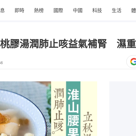
息
即時
熱榜
國際
中國
科技
生活
體
桃膠湯潤肺止咳益氣補腎 濕重
56