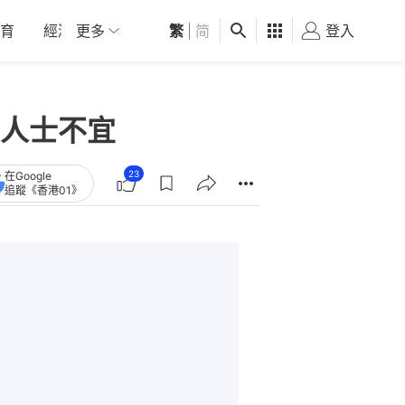
育
經濟
更多
01深圳
繁
觀點
|
简
健康
好食玩飛
登入
女
人士不宜
23
在Google
追蹤《香港01》