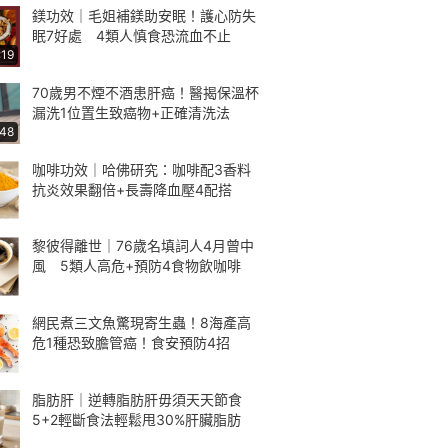
鎂功效｜毛姐補鎂助安眠！護心防失
眠7好處 4類人慎食恐流血不止
:19
70歲男不煙不酒患肝癌！醫揭保溫杯
漏洗1位置生致癌物+正確清洗法
:48
咖啡功效｜哈佛研究：咖啡配3香料
抗炎效果翻倍+長壽降血壓4配搭
黎彼得離世｜76歲名填詞人4月曾中
風 5類人高危+預防4食物飲咖啡
網民煮三文魚驚現寄生蟲！8海產高
危1種恐致膽管癌！食安預防4招
脂肪肝｜逆轉脂肪肝毋須天天節食
5+2輕斷食法輕鬆甩30%肝臟脂肪