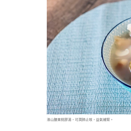
淮山腰果桃膠湯，可潤肺止咳，益氣補腎。