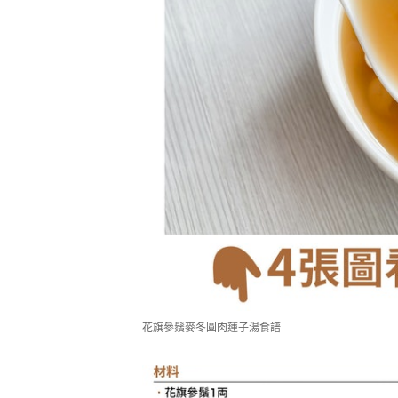
花旗參鬚麥冬圓肉蓮子湯食譜