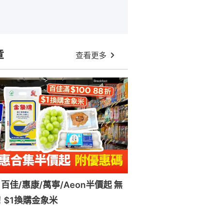
章
查看更多
百佳/惠康/萬寧/Aeon半價起 無
！$1換購金象米