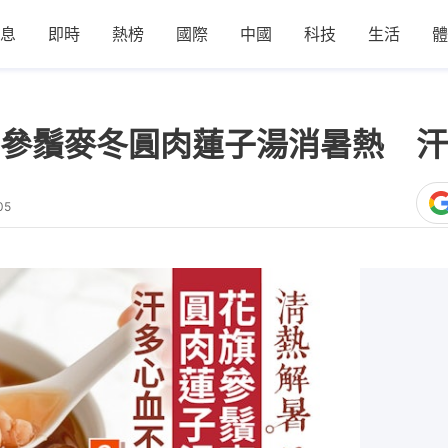
息
即時
熱榜
國際
中國
科技
生活
體
參鬚麥冬圓肉蓮子湯消暑熱 汗
05