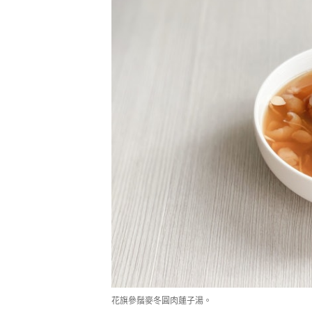
花旗參鬚麥冬圓肉蓮子湯。