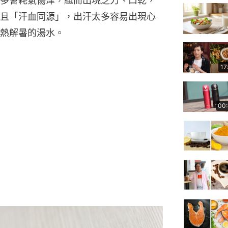
多會耗氣傷津，繼而出現乏力、口乾，
且「汗血同源」，出汗太多容易出現心
熱解暑的湯水。
17
00