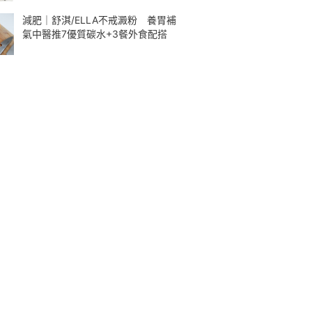
減肥｜舒淇/ELLA不戒澱粉 養胃補
氣中醫推7優質碳水+3餐外食配搭