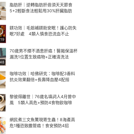
脂肪肝｜逆轉脂肪肝毋須天天節食
5+2輕斷食法輕鬆甩30%肝臟脂肪
鎂功效｜毛姐補鎂助安眠！護心防失
眠7好處 4類人慎食恐流血不止
:19
70歲男不煙不酒患肝癌！醫揭保溫杯
漏洗1位置生致癌物+正確清洗法
:48
咖啡功效｜哈佛研究：咖啡配3香料
抗炎效果翻倍+長壽降血壓4配搭
黎彼得離世｜76歲名填詞人4月曾中
風 5類人高危+預防4食物飲咖啡
網民煮三文魚驚現寄生蟲！8海產高
危1種恐致膽管癌！食安預防4招