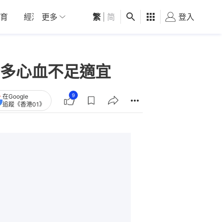
育
經濟
更多
01深圳
繁
觀點
|
简
健康
好食玩飛
登入
女
多心血不足適宜
9
在Google
追蹤《香港01》