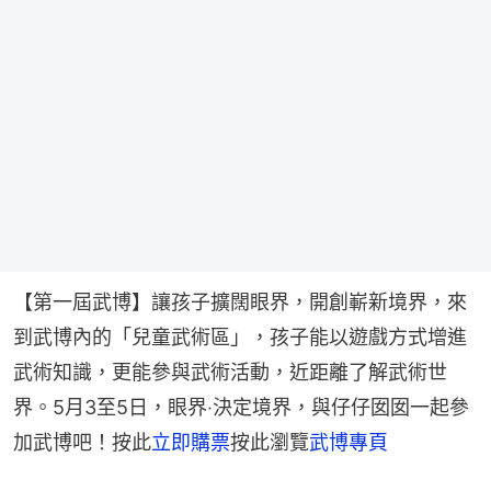
【第一屆武博】讓孩子擴闊眼界，開創嶄新境界，來
到武博內的「兒童武術區」，孩子能以遊戲方式增進
武術知識，更能參與武術活動，近距離了解武術世
界。5月3至5日，眼界‧決定境界，與仔仔囡囡一起參
加武博吧！按此
立即購票
按此瀏覽
武博專頁