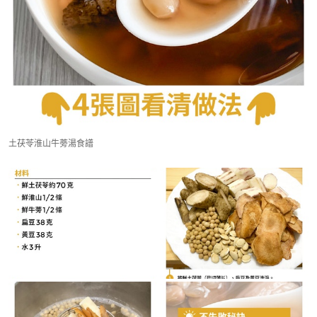
土茯苓淮山牛蒡湯食譜