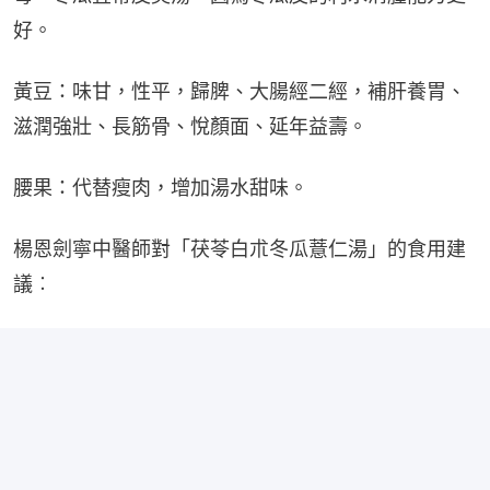
好。
黃豆：味甘，性平，歸脾、大腸經二經，補肝養胃、
滋潤強壯、長筋骨、悅顏面、延年益壽。
腰果：代替瘦肉，增加湯水甜味。
楊恩劍寧中​醫師對「茯苓白朮冬瓜薏仁湯」的食用建
議︰