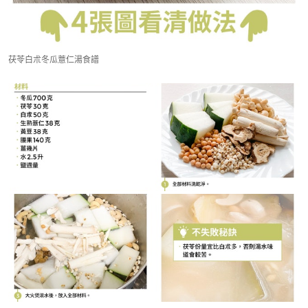
茯苓白朮冬瓜薏仁湯食譜