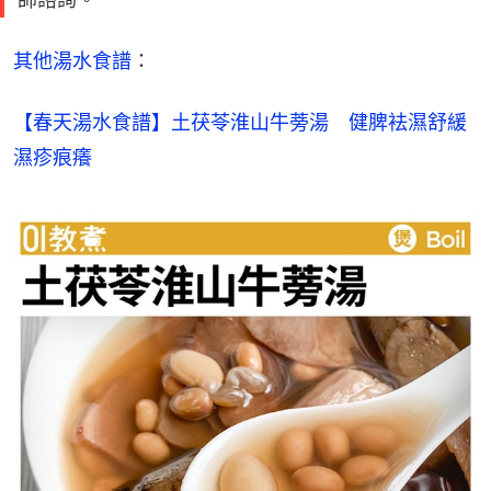
其他湯水食譜
：
【春天湯水食譜】土茯苓淮山牛蒡湯　健脾袪濕舒緩
濕疹痕癢