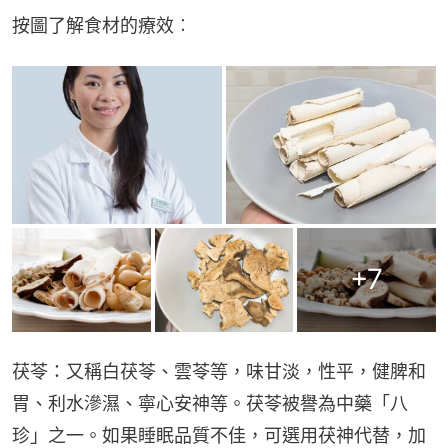
按圖了解食材的療效︰
+
7
茯苓：又稱白茯苓、雲苓等，味甘淡，性平，健脾和
胃、利水滲濕、寧心安神等。茯苓被譽為中藥「八
珍」之一。如果睡眠品質不佳，可選用茯神代替，加