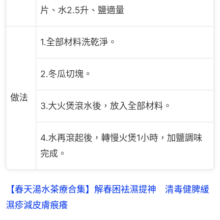
片、水2.5升、鹽適量
1.全部材料洗乾淨。
2.冬瓜切塊。
做法
3.大火煲滾水後，放入全部材料。
4.水再滾起後，轉慢火煲1小時，加鹽調味
完成。
【春天湯水茶療合集】解春困袪濕提神　清毒健脾緩
濕疹減皮膚痕癢