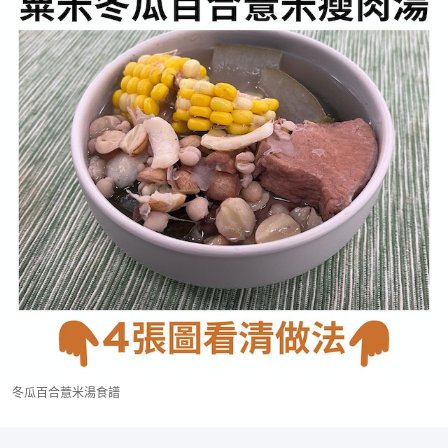
冬瓜百合薏米湯食譜