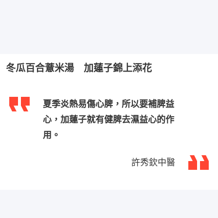
冬瓜百合薏米湯 加蓮子錦上添花
夏季炎熱易傷心脾，所以要補脾益
心，加蓮子就有健脾去濕益心的作
用。
許秀欽中醫