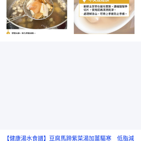
【健康湯水食譜】豆腐馬蹄紫菜湯加薑驅寒　低脂減