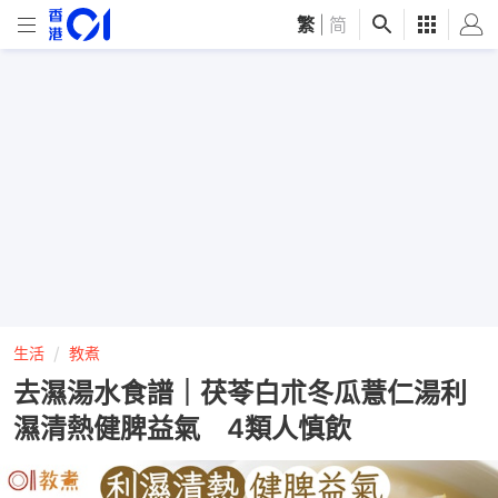
繁
|
简
生活
教煮
去濕湯水食譜｜茯苓白朮冬瓜薏仁湯利
濕清熱健脾益氣 4類人慎飲