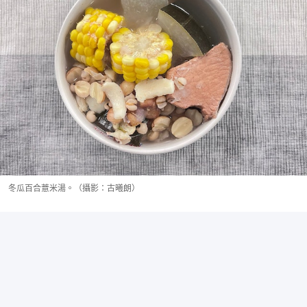
冬瓜百合薏米湯。（攝影：古曦朗）