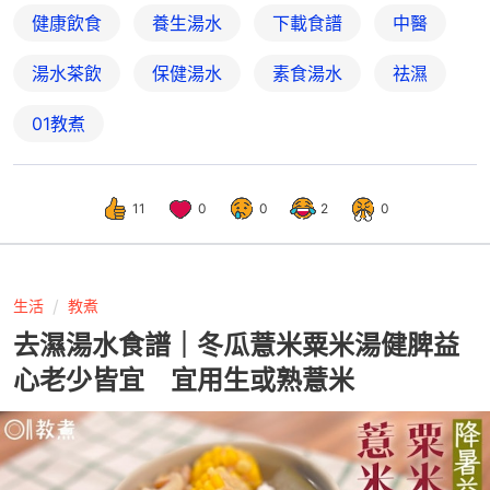
健康飲食
養生湯水
下載食譜
中醫
湯水茶飲
保健湯水
素食湯水
祛濕
01教煮
11
0
0
2
0
生活
教煮
去濕湯水食譜｜冬瓜薏米粟米湯健脾益
心老少皆宜 宜用生或熟薏米