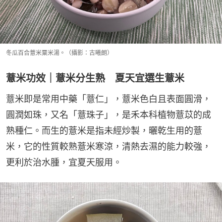
冬瓜百合薏米粟米湯。（攝影：古曦朗）
薏米功效｜薏米分生熟 夏天宜選生薏米
薏米即是常用中藥「薏仁」，薏米色白且表面圓滑，
圓潤如珠，又名「薏珠子」，是禾本科植物薏苡的成
熟種仁。而生的薏米是指未經炒製，曬乾生用的薏
米，它的性質較熟薏米寒涼，清熱去濕的能力較強，
更利於治水腫，宜夏天服用。