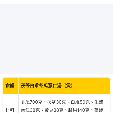
食譜
茯苓白朮冬瓜薏仁湯（煲）
冬瓜700克、茯苓30克、白朮50克、生熟
材料
薏仁38克、黃豆38克、腰果140克、薑幾