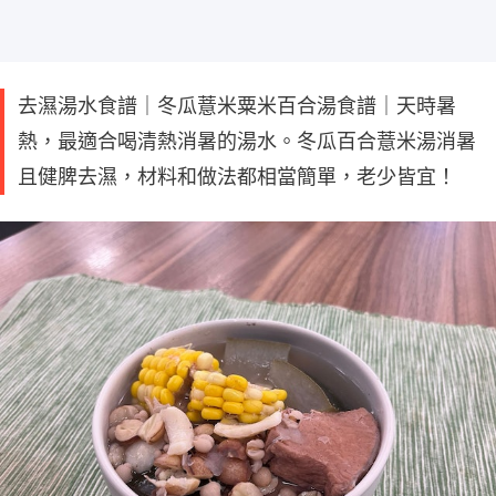
去濕湯水食譜｜冬瓜薏米粟米百合湯食譜｜天時暑
熱，最適合喝清熱消暑的湯水。冬瓜百合薏米湯消暑
且健脾去濕，材料和做法都相當簡單，老少皆宜！