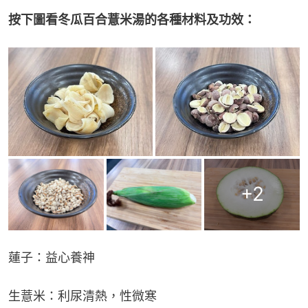
按下圖看冬瓜百合薏米湯的各種材料及功效：
+
2
蓮子：益心養神
生薏米：利尿清熱，性微寒