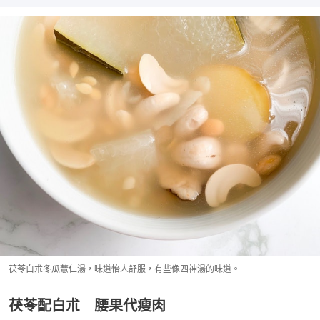
茯苓白朮冬瓜薏仁湯，味道怡人舒服，有些像四神湯的味道。
茯苓配白朮 腰果代瘦肉