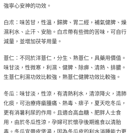
強寧心安神的功效。
白朮：味苦甘，性溫，歸脾、胃二經，補氣健脾、燥
濕利水、止汗、安胎。白朮帶有些微的苦味，可自行
減量，並增加茯苓用量。
薏仁：不同於洋薏仁，分生、熟薏仁，具藥用價值。
味甘淡，性微寒，利濕、健脾、除痹、清熱、排膿。
生薏仁利濕功效比較強，熟薏仁健脾功效比較強。
冬瓜：味甘淡，性涼，有清熱利水，清涼降火，清肺
化痰，可治療痔瘡腫痛、熱毒、痱子，夏天吃冬瓜，
更有消暑利尿的作用。且適合高血糖、肥胖人士食
用，由於冬瓜性涼，孕婦可於懷孕後期進食以清胎
毒。冬瓜宜帶皮煲湯，因為冬瓜皮的利水消腫能力更