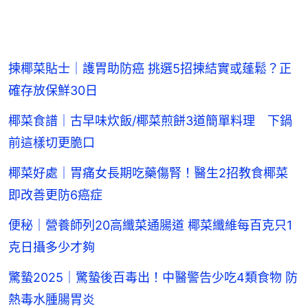
揀椰菜貼士｜護胃助防癌 挑選5招揀結實或蓬鬆？正
確存放保鮮30日
椰菜食譜｜古早味炊飯/椰菜煎餅3道簡單料理 下鍋
前這樣切更脆口
椰菜好處｜胃痛女長期吃藥傷腎！醫生2招教食椰菜
即改善更防6癌症
便秘｜營養師列20高纖菜通腸道 椰菜纖維每百克只1
克日攝多少才夠
驚蟄2025｜驚蟄後百毒出！中醫警告少吃4類食物 防
熱毒水腫腸胃炎