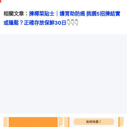
相關文章：
揀椰菜貼士｜護胃助防癌 挑選5招揀結實
或蓬鬆？正確存放保鮮30日
👇👇👇