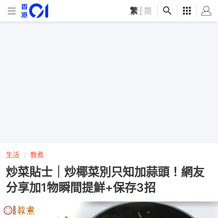
繁
|
简
生活
教煮
炒菜貼士｜炒椰菜別只知加蒜頭！網友
分享加1物瞬間提鮮+保存3招