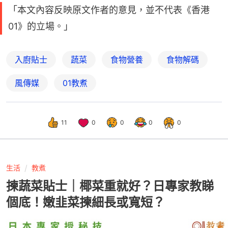
「本文內容反映原文作者的意見，並不代表《香港
01》的立場。」
入廚貼士
蔬菜
食物營養
食物解碼
風傳媒
01教煮
11
0
0
0
0
生活
教煮
揀蔬菜貼士｜椰菜重就好？日專家教睇
個底！嫩韭菜揀細長或寬短？