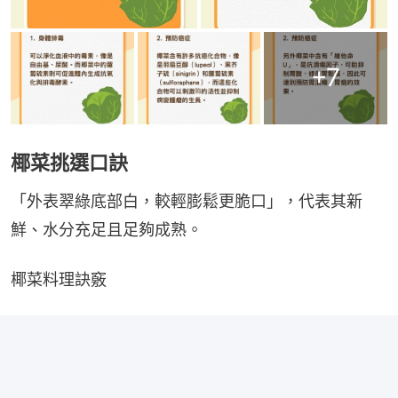
+
7
椰菜挑選口訣
「外表翠綠底部白，較輕膨鬆更脆口」，代表其新
鮮、水分充足且足夠成熟。
椰菜料理訣竅