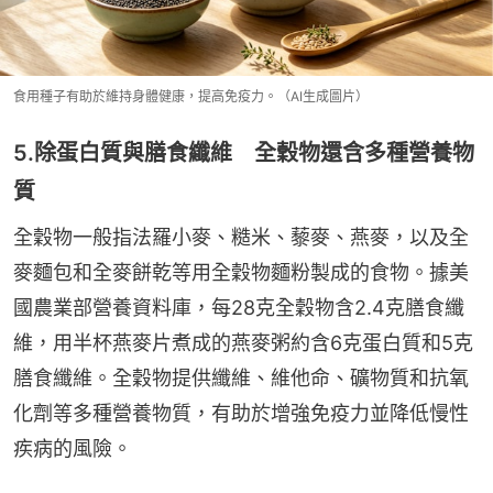
食用種子有助於維持身體健康，提高免疫力。（AI生成圖片）
5.除蛋白質與膳食纖維 全穀物還含多種營養物
質
全穀物一般指法羅小麥、糙米、藜麥、燕麥，以及全
麥麵包和全麥餅乾等用全穀物麵粉製成的食物。據美
國農業部營養資料庫，每28克全穀物含2.4克膳食纖
維，用半杯燕麥片煮成的燕麥粥約含6克蛋白質和5克
膳食纖維。全穀物提供纖維、維他命、礦物質和抗氧
化劑等多種營養物質，有助於增強免疫力並降低慢性
疾病的風險。