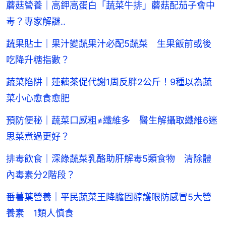
蘑菇營養｜高鉀高蛋白「蔬菜牛排」蘑菇配茄子會中
毒？專家解謎..
蔬果貼士｜果汁變蔬果汁必配5蔬菜 生果飯前或後
吃降升糖指數？
蔬菜陷阱｜蓮藕茶促代謝1周反胖2公斤！9種以為蔬
菜小心愈食愈肥
預防便秘｜蔬菜口感粗≠纖維多 醫生解攝取纖維6迷
思菜煮過更好？
排毒飲食｜深綠蔬菜乳酪助肝解毒5類食物 清除體
內毒素分2階段？
番薯葉營養｜平民蔬菜王降膽固醇護眼防感冒5大營
養素 1類人慎食