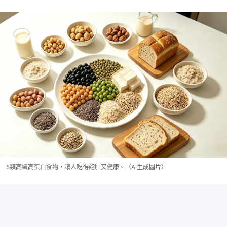
5類高纖高蛋白食物，讓人吃得飽肚又健康。（AI生成圖片）