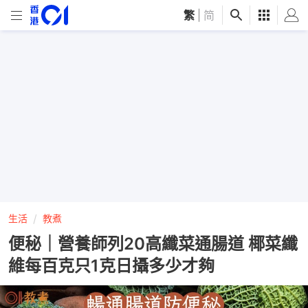
繁
|
简
生活
教煮
便秘｜營養師列20高纖菜通腸道 椰菜纖
維每百克只1克日攝多少才夠