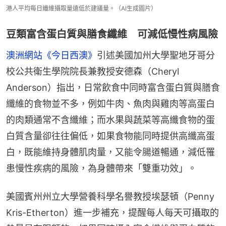
港人平均每日纖維攝取量遠低於建議量。（AI生成圖片）
豆類富含蛋白質與膳食纖維 可減低慢性病風險
澳洲網站《今日西澳》
引述美國加州大學聖地牙哥分
校公共衛生學院院長兼教授安德森（Cheryl 
Anderson）指出，日常飲食中同時富含蛋白質與膳食
纖維的食物並不多，例如牛肉、魚肉與雞肉等高蛋白
的肉類通常不含纖維；而水果與蔬菜等高纖食物的蛋
白質含量卻往往偏低，如果食物能同時提供高纖高蛋
白，既能維持身體肌肉量，又能令腸道暢通，減低罹
患慢性疾病的風險，為身體帶來「雙重功效」。
美國賓州州立大學營養科學名譽教授埃瑟頓（Penny 
Kris-Etherton）進一步補充，提醒每人每天可攝取的