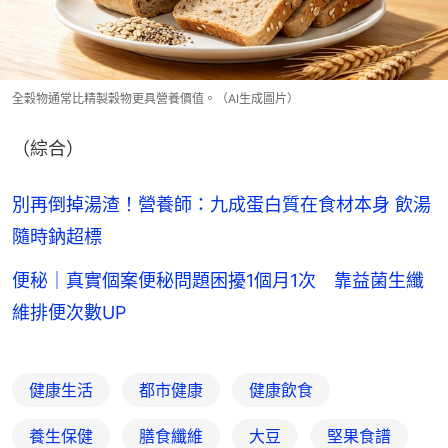
全穀物通常比精製穀物更具營養價值。（AI生成圖片）
（綜合）
別再倒掉湯渣！營養師：九成蛋白質在食材本身 飲湯
隨時鈉超標
便秘｜真實個案便秘問題困擾1個月1次 靠益菌生纖
維排便次數UP
健康生活
都市健康
健康飲食
養生保健
膳食纖維
大豆
堅果食譜