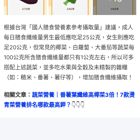
根據台灣「國人膳食營養素參考攝取量」建議，成人
每日膳食纖維量男生最低應吃足25公克，女生則應吃
足20公克，但常見的椰菜、白蘿蔔、大番茄等蔬菜每
100公克所含膳食纖維量都只有1公克左右，所以可多
搭配上述蔬菜，並多吃水果與全穀及未精製的雜糧
（如：糙米、番薯、薯仔等），增加膳食纖維攝取！
相關文章：
蔬菜營養｜番薯葉纖維高椰菜3倍！7款燙
青菜營養排名哪款最高鉀？
👇👇👇