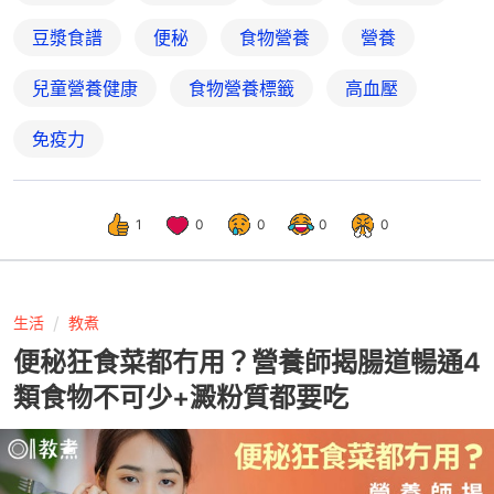
豆漿食譜
便秘
食物營養
營養
兒童營養健康
食物營養標籤
高血壓
免疫力
1
0
0
0
0
生活
教煮
便秘狂食菜都冇用？營養師揭腸道暢通4
類食物不可少+澱粉質都要吃