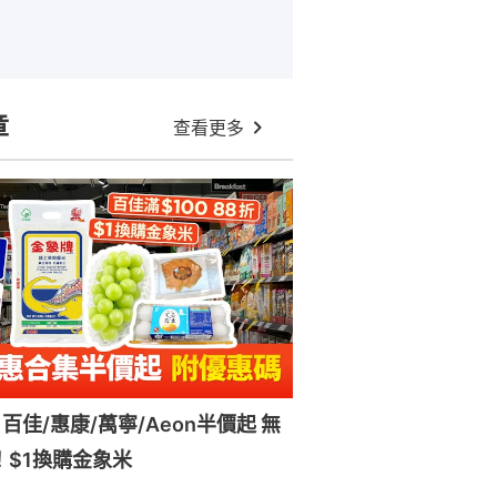
章
查看更多
百佳/惠康/萬寧/Aeon半價起 無
！$1換購金象米