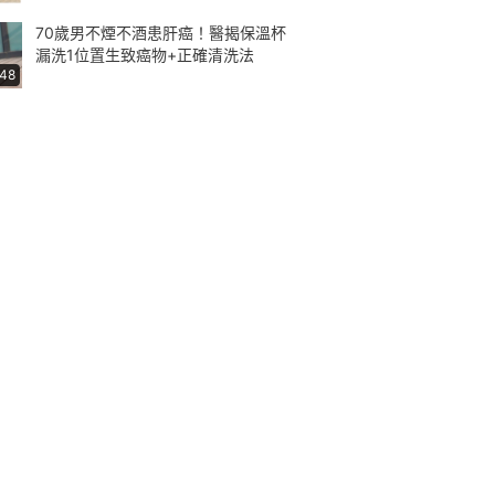
70歲男不煙不酒患肝癌！醫揭保溫杯
漏洗1位置生致癌物+正確清洗法
:48