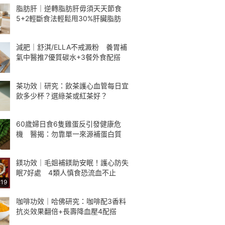
脂肪肝｜逆轉脂肪肝毋須天天節食
5+2輕斷食法輕鬆甩30%肝臟脂肪
減肥｜舒淇/ELLA不戒澱粉 養胃補
氣中醫推7優質碳水+3餐外食配搭
茶功效｜研究：飲茶護心血管每日宜
飲多少杯？選綠茶或紅茶好？
60歲婦日食6隻雞蛋反引發健康危
機 醫揭：勿靠單一來源補蛋白質
鎂功效｜毛姐補鎂助安眠！護心防失
眠7好處 4類人慎食恐流血不止
:19
咖啡功效｜哈佛研究：咖啡配3香料
抗炎效果翻倍+長壽降血壓4配搭