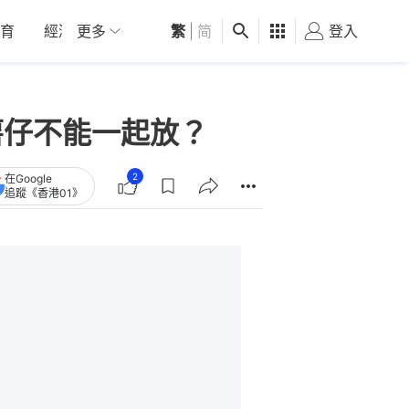
育
經濟
更多
01深圳
繁
觀點
|
简
健康
好食玩飛
登入
女
薯仔不能一起放？
2
在Google
追蹤《香港01》