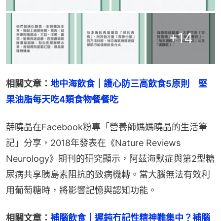
+
14
相關文章：
地中海飲食｜護心防三高飲食5原則　堅
果油脂每天吃4類食物餐餐吃
薛曉晶在Facebook粉專「營養師媽媽曉晶的生活筆
記」分享，2018年發表在《Nature Reviews 
Neurology》期刊的研究顯示，阿茲海默症與第2型糖
尿病共享胰島素阻抗的致病機轉。當大腦無法有效利
用葡萄糖時，將影響記憶與認知功能。
相關文章：
補腦飲食｜遲鈍冇記性精神難集中？補腦