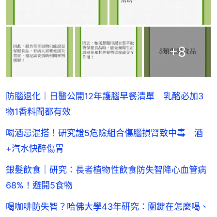
+
8
防腦退化｜日醫公開12年護腦早餐清單 乳酪必加3
物1香料聞都有效
喝酒忌混搭！研究證5危險組合傷腦損腎致中毒 酒
+汽水快醉傷胃
銀髮飲食｜研究：長者植物性飲食防失智降心血管病
68%！避開5食物
喝咖啡防失智？哈佛大學43年研究：關鍵在怎麼喝、