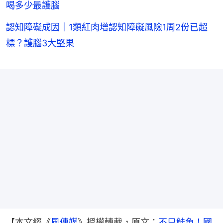
喝多少最護腦
認知障礙成因｜1類紅肉增認知障礙風險1周2份已超
標？護腦3大堅果
【本文經《
風傳媒
》授權轉載，原文：
不只鮭魚！國