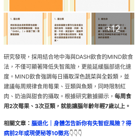
+
12
研究發現，採用結合地中海與DASH飲食的MIND飲食
法，不僅可顯著降低失智風險，更能延緩腦部退化速
度。MIND飲食強調每日攝取深色蔬菜與全穀類，並
建議每周規律食用莓果、豆類與魚類，同時限制紅
肉、奶油與甜食的攝取。根據研究數據顯示，
每周食
用2次莓果、3次豆類，就能讓腦年齡年輕7歲以上。
相關文章：
腦退化｜身體怎告訴你有失智症風險？得
病前2年或現便秘等10徵兆
👇👇👇