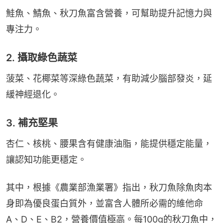
鮭魚、鯖魚、秋刀魚富含營養，可幫助提升記憶力與
專注力。
2. 攝取綠色蔬菜
菠菜、花椰菜等深綠色蔬菜，有助減少腦部發炎，延
緩神經退化。
3. 補充堅果
杏仁、核桃、腰果含有健康油脂，能提供穩定能量，
讓認知功能更穩定。
其中，根據《農業部漁業署》指出，秋刀魚除魚肉本
身即為優良蛋白質外，並富含人體所必需的維他命
A、D、E、B2，營養價值極高。每100g的秋刀魚中，