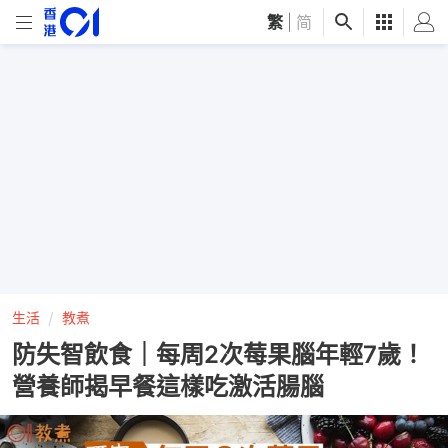
繁
|
简
生活
教煮
防失智飲食｜每周2次莓果腦年輕7歲！
營養師揭早餐這樣吃激活腸腦