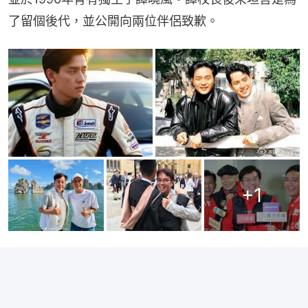
了留個後代，並公開向兩位伴侶致歉。
+
1