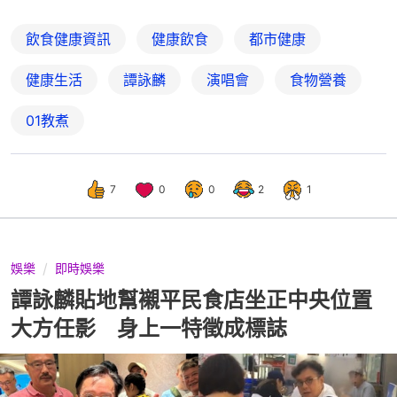
飲食健康資訊
健康飲食
都市健康
健康生活
譚詠麟
演唱會
食物營養
01教煮
7
0
0
2
1
娛樂
即時娛樂
譚詠麟貼地幫襯平民食店坐正中央位置
大方任影 身上一特徵成標誌