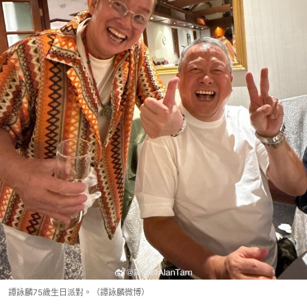
譚詠麟75歲生日派對。（譚詠麟微博）