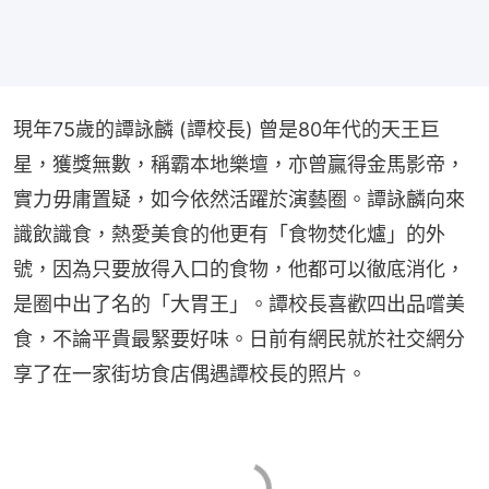
現年75歲的譚詠麟 (譚校長) 曾是80年代的天王巨
星，獲獎無數，稱霸本地樂壇，亦曾贏得金馬影帝，
實力毋庸置疑，如今依然活躍於演藝圈。譚詠麟向來
識飲識食，熱愛美食的他更有「食物焚化爐」的外
號，因為只要放得入口的食物，他都可以徹底消化，
是圈中出了名的「大胃王」。譚校長喜歡四出品嚐美
食，不論平貴最緊要好味。日前有網民就於社交網分
享了在一家街坊食店偶遇譚校長的照片。