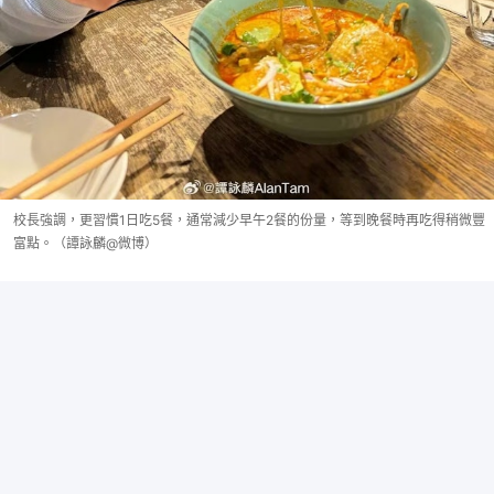
校長強調，更習慣1日吃5餐，通常減少早午2餐的份量，等到晚餐時再吃得稍微豐
富點。（譚詠麟@微博）