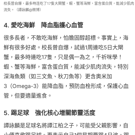
校長曾自爆，最多時连吃了17隻大閘蟹，蝦、蟹等海鮮，富含蛋白質，能減少肌肉
流失。（譚詠麟@微博）
4. 愛吃海鮮 降血脂護心血管
很多長者，不敢吃海鮮，怕膽固醇超標。事實上，海
鮮有很多好處。校長曾自爆，試過1周連吃5日大閘
蟹，最多時連吃17隻，只是偶一為之，千祈咪學！
蝦、蟹等海鮮，富含蛋白質，能減少肌肉流失，特別
深海魚類（如三文魚、秋刀魚等）更含奧米加
3（Omega-3）能降血脂，預防血栓形成，保護心血
管，但要適量進食。
5. 踢足球 強化核心增關節靈活度
譚詠麟是足球名將譚江柏之子，可能受父親影響，自