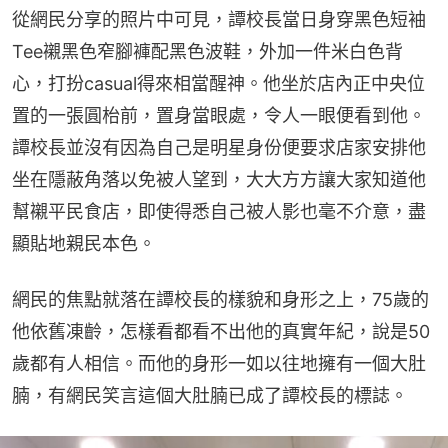
從網民分享的照片中可見，譚校長當日身穿黑色短袖
Tee襯黑色窄腳褲配黑色波鞋，外加一件米白色背
心，打扮casual得來相當醒神。他坐於店內正中央位
置的一張圓枱前，置身當眼處，令人一眼便看到他。
譚校長並沒有因為自己是明星身份便要求店家安排他
坐在隱蔽角落以免被人望到，大大方方讓大家知道他
幫襯平民食店，即使得悉自己被人影也毫不介意，盡
顯貼地親民本色。
網民的焦點就落在譚校長的樣貌和身形之上，75歲的
他依舊凍齡，怎樣看都看不出他的真實年紀，說是50
歲都有人相信。而他的身形一如以往地擁有一個大肚
腩，有網民笑言這個大肚腩已成了譚校長的標誌。