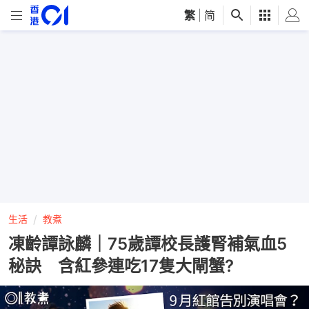
繁
|
简
生活
教煮
凍齡譚詠麟｜75歲譚校長護腎補氣血5
秘訣 含紅參連吃17隻大閘蟹?