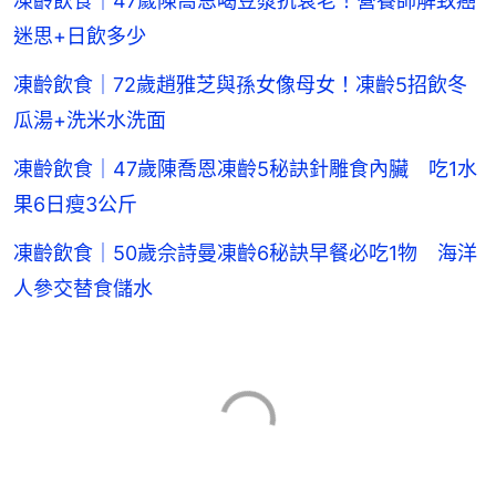
凍齡飲食｜47歲陳喬恩喝豆漿抗衰老！營養師解致癌
迷思+日飲多少
凍齡飲食｜72歲趙雅芝與孫女像母女！凍齡5招飲冬
瓜湯+洗米水洗面
凍齡飲食｜47歲陳喬恩凍齡5秘訣針雕食內臟 吃1水
果6日瘦3公斤
凍齡飲食｜50歲佘詩曼凍齡6秘訣早餐必吃1物 海洋
人參交替食儲水