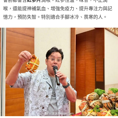
會前都會含
紅參片
潤喉。紅參性溫、味甘，不止潤
喉，還能提神補氣血、增強免疫力、提升專注力與記
憶力，預防失智。特別適合手腳冰冷、畏寒的人。