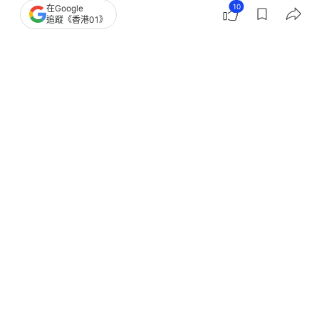
10
在Google
追蹤《香港01》
譚詠麟的肚腩好突出。(小紅書)
譚詠麟
香港藝人動向
10
0
0
2
3
娛樂
即時娛樂
一周星星｜譚詠麟親揭與陳百祥現時關
係 大談與曾志偉世交淵緣