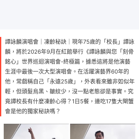
譚詠麟演唱會｜凍齡秘訣｜現年75歲的「校長」譚詠
麟，將於2026年9月在紅館舉行《譚詠麟與您「刻骨
銘心」世界巡迴演唱會-終極篇，據悉這將是他演藝
生涯中最後一次大型演唱會。在活躍演藝界60年的
他，常戲稱自己「永遠25歲」，外表看來雖非如似年
輕，但頭髮烏黑、皺紋少，沒一點老態卻是事實。究
竟譚校長有什麼凍齡心得？1日5餐，連吃17隻大閘蟹
會是他的獨家秘訣嗎？