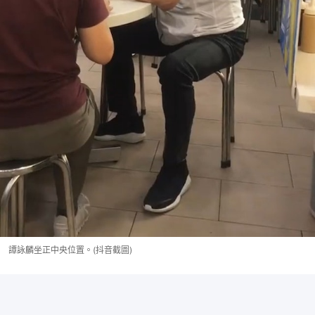
譚詠麟坐正中央位置。(抖音截圖)