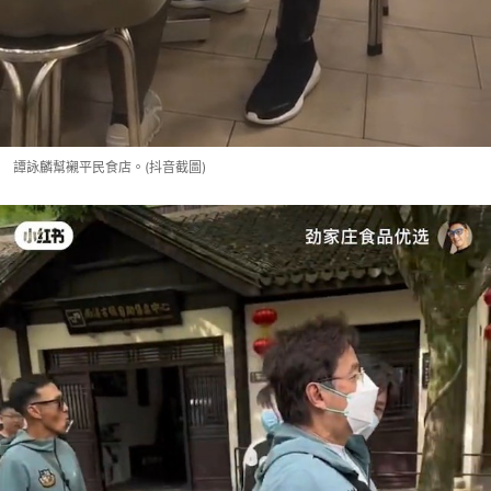
譚詠麟幫襯平民食店。(抖音截圖)