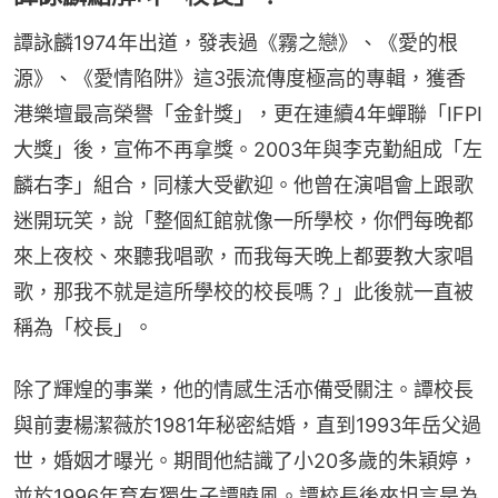
譚詠麟1974年出道，發表過《霧之戀》、《愛的根
源》、《愛情陷阱》這3張流傳度極高的專輯，獲香
港樂壇最高榮譽「金針獎」，更在連續4年蟬聯「IFPI
大獎」後，宣佈不再拿獎。2003年與李克勤組成「左
麟右李」組合，同樣大受歡迎。他曾在演唱會上跟歌
迷開玩笑，說「整個紅館就像一所學校，你們每晚都
來上夜校、來聽我唱歌，而我每天晚上都要教大家唱
歌，那我不就是這所學校的校長嗎？」此後就一直被
稱為「校長」。
除了輝煌的事業，他的情感生活亦備受關注。譚校長
與前妻楊潔薇於1981年秘密結婚，直到1993年岳父過
世，婚姻才曝光。期間他結識了小20多歲的朱穎婷，
並於1996年育有獨生子譚曉風。譚校長後來坦言是為