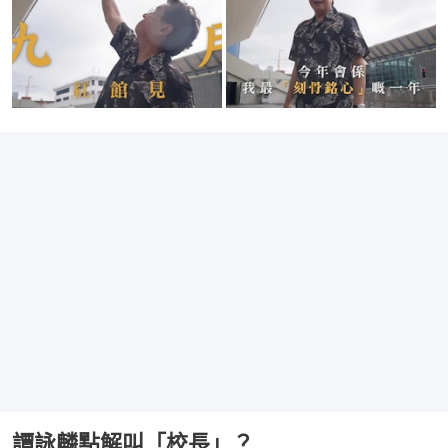
譚詠麟點解叫「校長」？