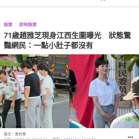
娛樂
即時娛樂
71歲趙雅芝現身江西生圖曝光 狀態驚
豔網民：一點小肚子都沒有
撰文：
黃欣華