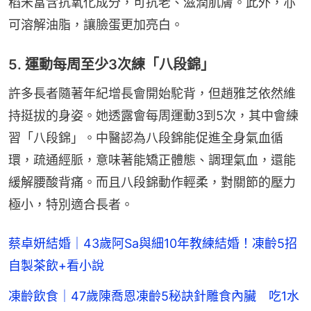
稻米富含抗氧化成分，可抗老、滋潤肌膚。此外，亦
可溶解油脂，讓臉蛋更加亮白。
5. 運動每周至少3次練「八段錦」
許多長者隨著年紀增長會開始駝背，但趙雅芝依然維
持挺拔的身姿。她透露會每周運動3到5次，其中會練
習「八段錦」。中醫認為八段錦能促進全身氣血循
環，疏通經脈，意味著能矯正體態、調理氣血，還能
緩解腰酸背痛。而且八段錦動作輕柔，對關節的壓力
極小，特別適合長者。
蔡卓妍結婚｜43歲阿Sa與細10年教練結婚！凍齡5招
自製茶飲+看小說
凍齡飲食｜47歲陳喬恩凍齡5秘訣針雕食內臟 吃1水