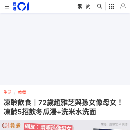
繁
|
简
生活
教煮
凍齡飲食｜72歲趙雅芝與孫女像母女！
凍齡5招飲冬瓜湯+洗米水洗面