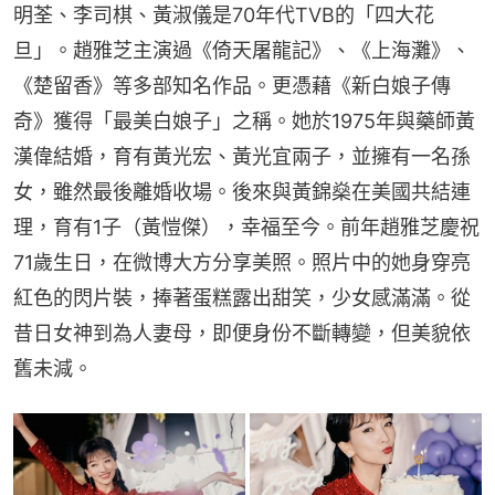
明荃、李司棋、黃淑儀是70年代TVB的「四大花
旦」。趙雅芝主演過《倚天屠龍記》、《上海灘》、
《楚留香》等多部知名作品。更憑藉《新白娘子傳
奇》獲得「最美白娘子」之稱。她於1975年與藥師黃
漢偉結婚，育有黃光宏、黃光宜兩子，並擁有一名孫
女，雖然最後離婚收場。後來與黃錦燊在美國共結連
理，育有1子（黃愷傑），幸福至今。前年趙雅芝慶祝
71歲生日，在微博大方分享美照。照片中的她身穿亮
紅色的閃片裝，捧著蛋糕露出甜笑，少女感滿滿。從
昔日女神到為人妻母，即便身份不斷轉變，但美貌依
舊未減。