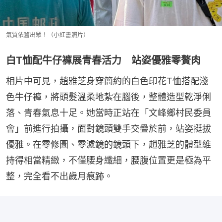
氣質依舊出眾！（小紅書照片）
白T恤配牛仔褲展青春活力 站姿優雅零贅肉
相片中可見，趙雅芝身穿簡約的白色印花T恤搭配淺
色牛仔褲，將頭髮溫柔地紮在腦後，整體造型乾淨俐
落、青春氣息十足。她當時正站在「文峰鄉村民委員
會」前進行拍攝，面對鏡頭雙手交疊於前，站姿挺拔
優雅。在零修圖、零濾鏡的鏡頭下，趙雅芝的體型維
持得相當精緻，不僅腰身纖細，腰腹位置更是極為平
整，完全看不出歲月痕跡。