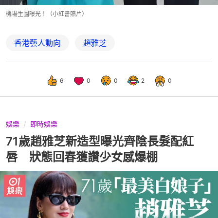
機場生圖曝光！（小紅書照片）
香港藝人動向
趙雅芝
6
0
0
2
0
娛樂
即時娛樂
71歲趙雅芝新造型曝光齊陰長髮配紅
唇 狀態回春獲讚少女感爆棚