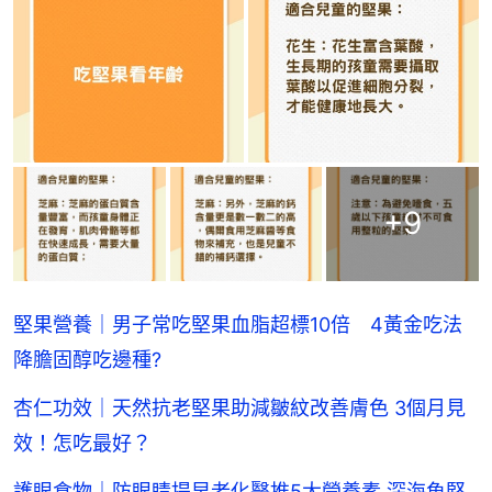
+
9
堅果營養｜男子常吃堅果血脂超標10倍 4黃金吃法
降膽固醇吃邊種?
杏仁功效｜天然抗老堅果助減皺紋改善膚色 3個月見
效！怎吃最好？
護眼食物｜防眼睛提早老化醫推5大營養素 深海魚堅