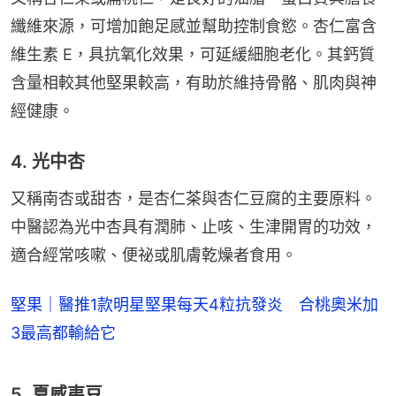
纖維來源，可增加飽足感並幫助控制食慾。杏仁富含
維生素 E，具抗氧化效果，可延緩細胞老化。其鈣質
含量相較其他堅果較高，有助於維持骨骼、肌肉與神
經健康。
4. 光中杏
又稱南杏或甜杏，是杏仁茶與杏仁豆腐的主要原料。
中醫認為光中杏具有潤肺、止咳、生津開胃的功效，
適合經常咳嗽、便祕或肌膚乾燥者食用。
堅果｜醫推1款明星堅果每天4粒抗發炎 合桃奧米加
3最高都輸給它
5. 夏威夷豆