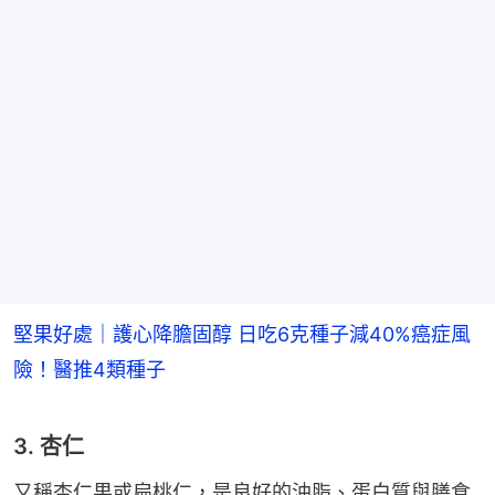
堅果好處｜護心降膽固醇 日吃6克種子減40%癌症風
險！醫推4類種子
3. 杏仁
又稱杏仁果或扁桃仁，是良好的油脂、蛋白質與膳食