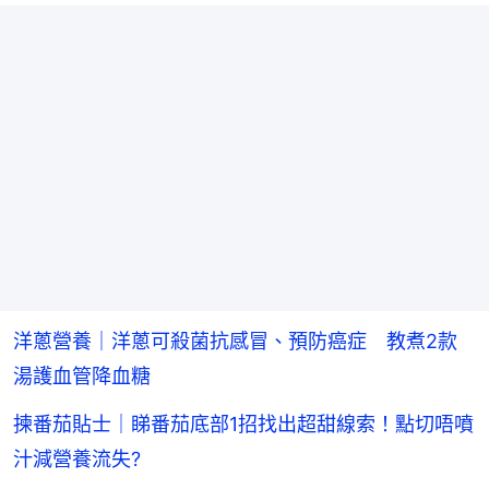
洋蔥營養｜洋蔥可殺菌抗感冒、預防癌症 教煮2款
湯護血管降血糖
揀番茄貼士｜睇番茄底部1招找出超甜線索！點切唔噴
汁減營養流失?