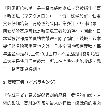
「阿露斯哈密瓜」是一種高級哈密瓜，又被稱作「麝
香哈密瓜（マスクメロン）」，每一株僅會留一個果
實來仔細培養。青綠色的果肉非常多汁，甜味出眾。
阿露斯哈密瓜可說是哈密瓜王者般的存在，因此在日
本常被當作是尊貴禮物饋贈。除了靜岡、茨城、熊本
幾個著名哈密瓜產地之外，日本全國也都有栽種。每
年盛產季是8月上旬-9月上旬，不過因為阿露斯哈密
瓜大多是使用溫室栽培，所以在產季外也能收成，幾
乎一整年都買得到。
2. 茨城王者（イバラキング）
「茨城王者」是茨城縣獨創的品種，柔滑的口感、清
爽的甜味，高雅的香氣是最大的特徵，嫩綠色的果肉