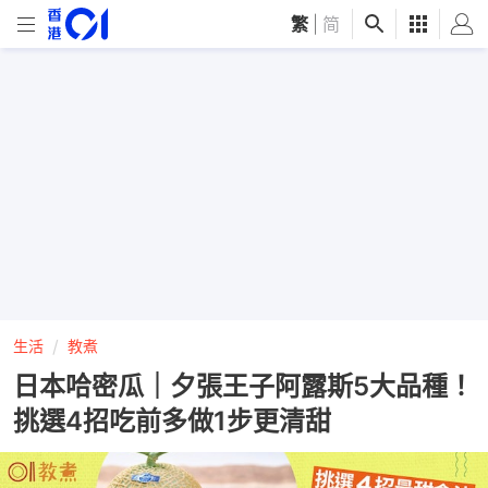
繁
|
简
生活
教煮
日本哈密瓜｜夕張王子阿露斯5大品種！
挑選4招吃前多做1步更清甜