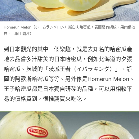
Homerun Melon（ホームランメロン）屬白肉哈密瓜，表面沒有網紋、果肉偏淡
白。（網上圖片）
到日本觀光的其中一個樂趣，就是去知名的哈密瓜產
地去品嘗多汁甜美的日本哈密瓜，例如北海道的夕張
哈密瓜、茨城的「茨城王者（イバラキング）」、靜
岡的阿露斯哈密瓜等等。另外像是Homerun Melon、
王子哈密瓜都是日本獨自研發的品種，可以用相較平
易的價格買到，很推薦買來吃吃。