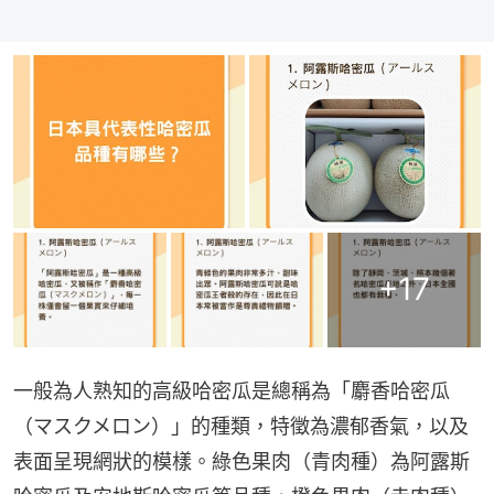
+
17
一般為人熟知的高級哈密瓜是總稱為「麝香哈密瓜
（マスクメロン）」的種類，特徵為濃郁香氣，以及
表面呈現網狀的模樣。綠色果肉（青肉種）為阿露斯