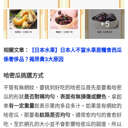
+
5
相關文章：
【日本水果】日本人不當水果是糧食西瓜
係奢侈品？揭昂貴3大原因
哈密瓜挑選方式
不管有無網紋，要挑到好吃的哈密瓜首先是要看哈密
瓜的形狀
是否對稱均勻
，
表面有無損傷或變色
，拿起
來
有一定重量
就表示果肉多且多汁。如果是有網紋的
哈密瓜，那要看
紋路是否均勻
，通常愈均勻的會愈好
吃。至於網孔的大小並不會影響哈密瓜的甜度，所以