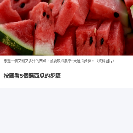
想選一個又甜又多汁的西瓜，就要跟瓜農學5大選瓜步驟。（資料圖片）
按圖看5個選西瓜的步驟