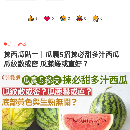
5
0
0
0
0
生活
教煮
揀西瓜貼士｜瓜農5招揀必甜多汁西瓜
瓜紋散或密 瓜藤蜷或直好？