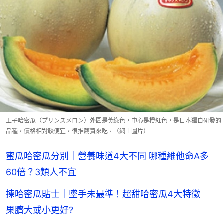
王子哈密瓜（プリンスメロン）外圍是黃綠色，中心是橙紅色，是日本獨自研發的
品種，價格相對較便宜，很推薦買來吃。（網上圖片）
蜜瓜哈密瓜分別｜營養味道4大不同 哪種維他命A多
60倍？3類人不宜
揀哈密瓜貼士｜墜手未最準！超甜哈密瓜4大特徵
果臍大或小更好?