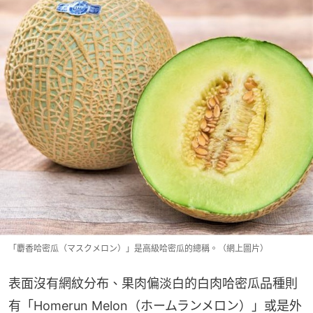
「麝香哈密瓜（マスクメロン）」是高級哈密瓜的總稱。（網上圖片）
表面沒有網紋分布、果肉偏淡白的白肉哈密瓜品種則
有「Homerun Melon（ホームランメロン）」或是外