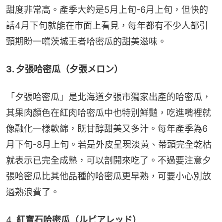
甜度非常高。產季大約是5月上旬-6月上旬，但快的
話4月下旬就能在市面上看見，每年都有不少人都引
頸期盼一嚐茨城王者哈密瓜的甜美滋味。
3. 夕張哈密瓜（夕張メロン）
「夕張哈密瓜」是北海道夕張市獨家出產的哈密瓜，
其果肉顏色在紅肉哈密瓜中也特別鮮豔，吃進嘴裡就
像融化一樣軟綿，既甘醇甜美又多汁。每年產季為6
月下旬-8月上旬。若是外皮呈現淡黃、蒂頭完全乾枯
就表示已完全成熟，可以剖開來吃了。不過要注意夕
張哈密瓜比其他品種的哈密瓜更早熟，可要小心別放
過熟浪費了。
4. 
紅寶石哈密瓜（ルピアレッド）