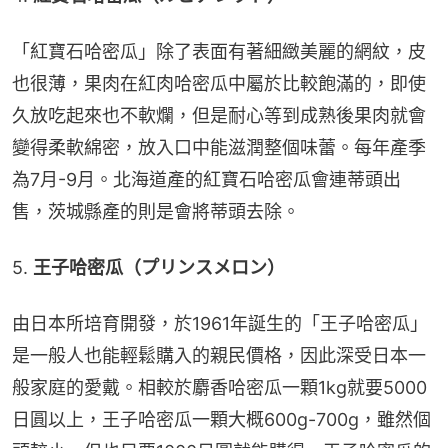
「紅寶石哈密瓜」除了表面有著細緻美麗的網紋，皮
也很薄，果肉在紅肉哈密瓜中屬於比較飽滿的，即使
久放吃起來也不軟爛，但是耐心等到成熟後果肉就會
變得柔軟綿密，放入口中能滋潤整個味蕾。每年產季
為7月-9月。北海道產的紅寶石哈密瓜會連蒂頭出
售，茨城縣產的則是會將蒂頭去除。
5. 
王子哈密瓜（プリンスメロン）
由日本所培育開發，於1961年誕生的「王子哈密瓜」
是一般人也能輕鬆購入的親民價格，因此深受日本一
般家庭的愛戴。相較於麝香哈密瓜一顆1kg就要5000
日圓以上，王子哈密瓜一顆大概600g-700g，雖然個