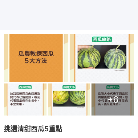
+
6
挑選清甜西瓜5重點