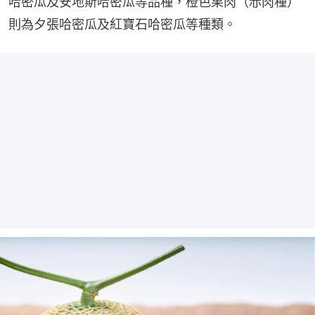
哈密瓜及安地斯哈密瓜等品種，橙色果肉（赤肉種）
則為夕張哈密瓜及紅寶石哈密瓜等種類。