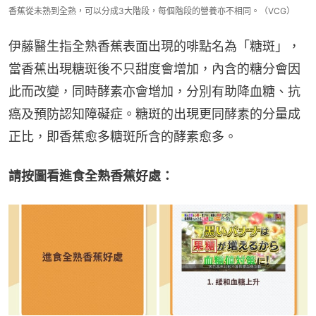
香蕉從未熟到全熟，可以分成3大階段，每個階段的營養亦不相同。（VCG）
伊藤醫生指全熟香蕉表面出現的啡點名為「糖斑」，
當香蕉出現糖斑後不只甜度會增加，內含的糖分會因
此而改變，同時酵素亦會增加，分別有助降血糖、抗
癌及預防認知障礙症。糖斑的出現更同酵素的分量成
正比，即香蕉愈多糖斑所含的酵素愈多。
請按圖看進食全熟香蕉好處：