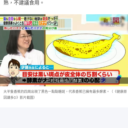
熟，不建議食用。
大半隻香蕉的四周出現了黑色一點點糖斑，代表香蕉已擁有最多酵素。（《健康原
因講多D》影片截圖）