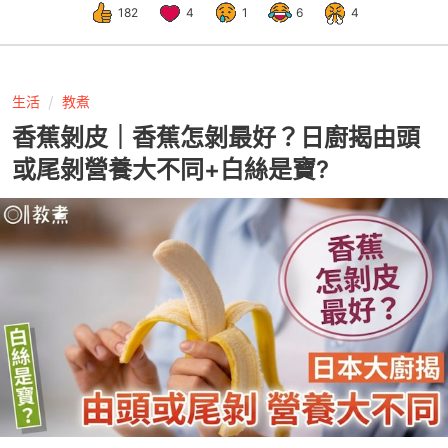
182
4
1
6
4
生活
教煮
香蕉剝皮｜香蕉怎剝最好？日廚揭由頭
或尾剝營養大不同+白絲是寶?