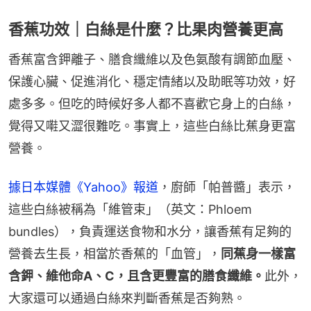
香蕉功效｜白絲是什麼？比果肉營養更高
香蕉富含鉀離子、膳食纖維以及色氨酸有調節血壓、
保護心臟、促進消化、穩定情緒以及助眠等功效，好
處多多。但吃的時候好多人都不喜歡它身上的白絲，
覺得又嚡又澀很難吃。事實上，這些白絲比蕉身更富
營養。
據日本媒體《Yahoo》報道
，廚師「帕普醬」表示，
這些白絲被稱為「維管束」（英文：Phloem 
bundles），負責運送食物和水分，讓香蕉有足夠的
營養去生長，相當於香蕉的「血管」，
同蕉身一樣富
含鉀、維他命A、C，且含更豐富的膳食纖維。
此外，
大家還可以通過白絲來判斷香蕉是否夠熟。