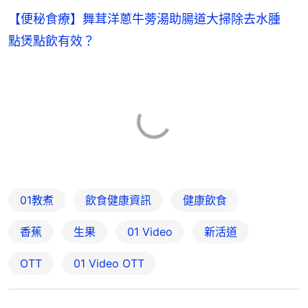
【便秘食療】舞茸洋蔥牛蒡湯助腸道大掃除去水腫
點煲點飲有效？
01教煮
飲食健康資訊
健康飲食
香蕉
生果
01 Video
新活道
OTT
01‌ ‌Video‌ ‌OTT