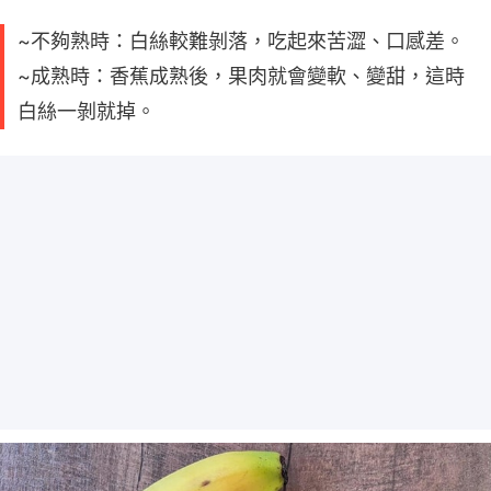
~不夠熟時：白絲較難剝落，吃起來苦澀、口感差。
~成熟時：香蕉成熟後，果肉就會變軟、變甜，這時
白絲一剝就掉。