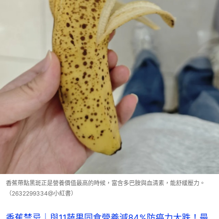
香蕉帶點黑斑正是營養價值最高的時候，富含多巴胺與血清素，能舒緩壓力。
（2632299334@小紅書）
香蕉禁忌｜與11蔬果同食營養減84%防癌力大跌！最