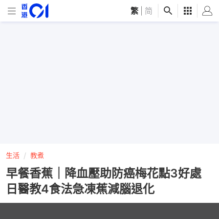
繁
|
简
生活
教煮
早餐香蕉｜降血壓助防癌梅花點3好處
日醫教4食法急凍蕉減腦退化