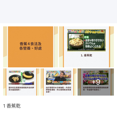
+
9
1 香蕉乾