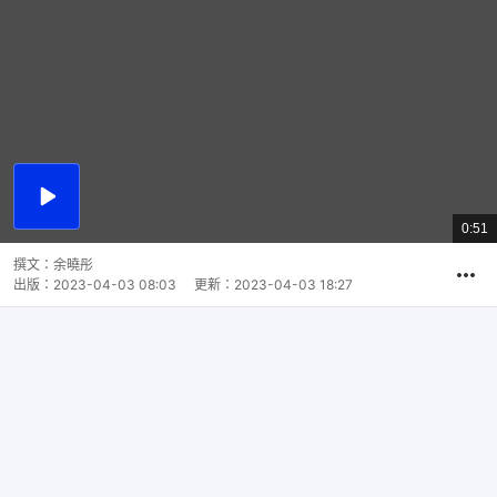
播
放
0:51
總
影
共
片
時
撰文：
余曉彤
間
出版：
2023-04-03 08:03
更新：
2023-04-03 18:27