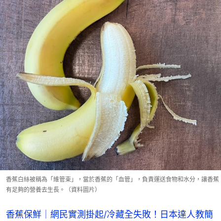
香蕉白絲被稱為「維管束」，當於香蕉的「血管」，負責運送食物和水分，讓香蕉
有足夠的營養去生長。（資料圖片）
香蕉保鮮｜網民實測掛起/冷藏全失敗！日本達人教簡