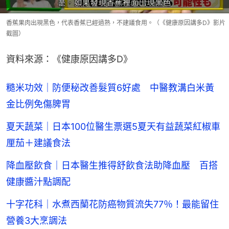
香蕉果肉出現黑色，代表香蕉已經過熟，不建議食用。（《健康原因講多D》影片
截圖）
資料來源：《健康原因講多D》
糙米功效｜防便秘改善髮質6好處 中醫教溝白米黃
金比例免傷脾胃
夏天蔬菜｜日本100位醫生票選5夏天有益蔬菜紅椒車
厘茄＋建議食法
降血壓飲食｜日本醫生推得舒飲食法助降血壓 百搭
健康醬汁點調配
十字花科｜水煮西蘭花防癌物質流失77％！最能留住
營養3大烹調法