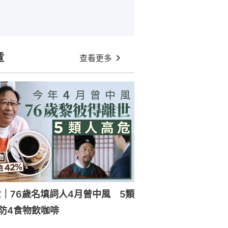
章
查看更多
｜76歲名填詞人4月曾中風 5類
防4食物飲咖啡