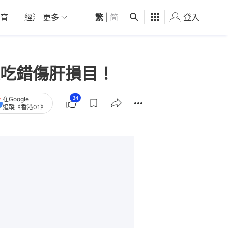
育
經濟
更多
01深圳
繁
觀點
|
简
健康
好食玩飛
登入
女
吃錯傷肝損目！
34
在Google
追蹤《香港01》