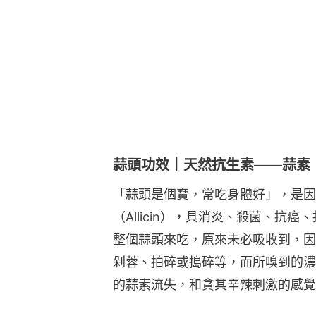
蒜頭功效｜天然抗生素——蒜素
「蒜頭是個寶，常吃身體好」，是因
（Allicin），具消炎、殺菌、抗
整個蒜頭來吃，原來未必吸收到，因
剁蓉、拍碎或搗碎等，而所嗅到的濃
的蒜素流失，和貪其辛辣刺激的感覺