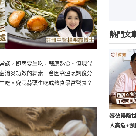
熱門文
常談，即葱要生吃，蒜應熟食。但現代
菌消炎功效的蒜素，會因高溫烹調後分
生吃。究竟蒜頭生吃或熟食最富營養？
黎彼得離世
人高危+預