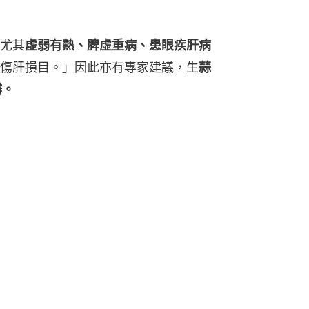
尤其
虛弱有熱、脾虛重病、患眼疾肝病
傷肝損目。」因此亦有專家建議，生
蒜
瓣。