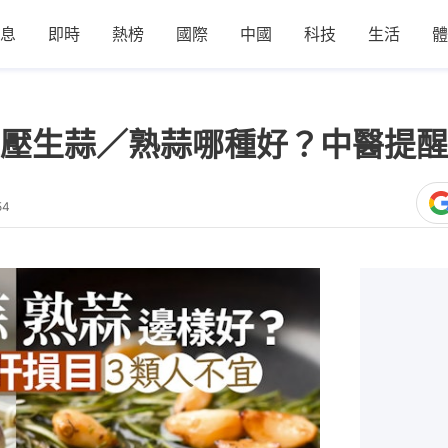
息
即時
熱榜
國際
中國
科技
生活
體
壓生蒜／熟蒜哪種好？中醫提醒
54