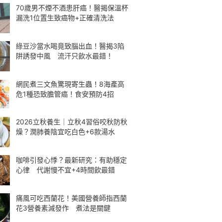
70歲男不煙不酒患肝癌！醫揭保溫杯
漏洗1位置生致癌物+正確清洗法
綠豆沙當水喝竟致腦出血！醫揭3陷
阱誘發中風 流汗只飲水最錯！
網民煮三文魚驚現寄生蟲！8海產高
危1種恐致膽管癌！食安預防4招
2026立秋養生｜立秋4習俗咬秋防秋
燥？潤肺養陰宜吃白色+6款湯水
咖啡引發心悸？最新研究：有助穩定
心律 代謝慢不宜+4時間飲最錯
痛風可吃西蘭花！美國營養師指西蘭
花3營養素減發作 煮法是關鍵