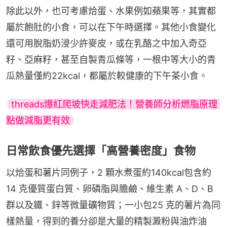
除此以外，也可考慮烚蛋、水果例如蘋果等，其實都
屬於飽肚的小食，可以在下午時選擇。其他小食變化
還可用脫脂奶浸少許麥皮，或在乳酪之中加入奇亞
籽、亞麻籽，甚至自製青瓜條等，一根中等大小的青
瓜熱量僅約22kcal，都屬於較健康的下午茶小食。
threads爆紅爬坡快走減肥法！營養師分析燃脂原理 
點做減脂更有效
日常飲食優先選擇「高營養密度」食物
以烚蛋和薯片同例子，2 顆水煮蛋約140kcal包含約
14 克優質蛋白質、卵磷脂與膽鹼、維生素 A、D、B
群以及鐵、鋅等微量礦物質；一小包25 克的薯片為同
樣熱量，得到的養分卻是大量的精製澱粉與油炸油