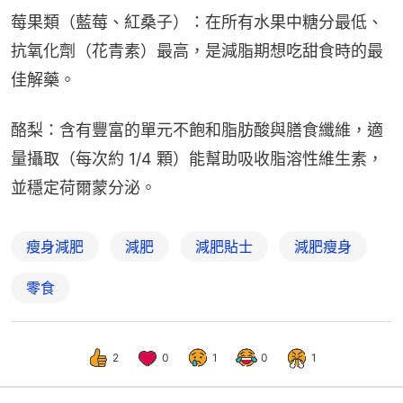
莓果類（藍莓、紅桑子）：在所有水果中糖分最低、
抗氧化劑（花青素）最高，是減脂期想吃甜食時的最
佳解藥。
酪梨：含有豐富的單元不飽和脂肪酸與膳食纖維，適
量攝取（每次約 1/4 顆）能幫助吸收脂溶性維生素，
並穩定荷爾蒙分泌。
瘦身減肥
減肥
減肥貼士
減肥瘦身
零食
2
0
1
0
1