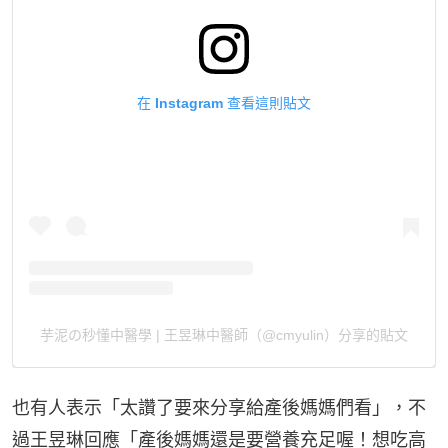
在 Instagram 查看這則貼文
芋泥の秒懂中醫學 | 王昱琳中醫師（@cmyulin）分享的貼文
也有人表示「太讚了要來分享給產後媽媽們看」，不
過王昱琳回應「產後媽媽還是要營養充足喔！想吃高