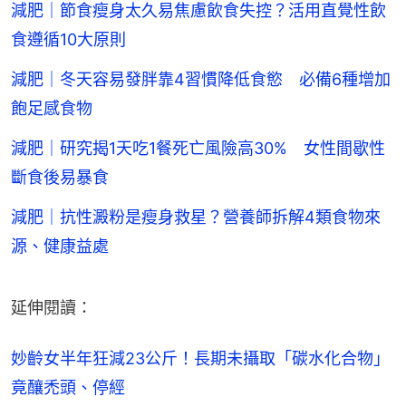
減肥｜節食瘦身太久易焦慮飲食失控？活用直覺性飲
食遵循10大原則
減肥｜冬天容易發胖靠4習慣降低食慾 必備6種增加
飽足感食物
減肥｜研究揭1天吃1餐死亡風險高30% 女性間歇性
斷食後易暴食
減肥｜抗性澱粉是瘦身救星？營養師拆解4類食物來
源、健康益處
延伸閱讀：
妙齡女半年狂減23公斤！長期未攝取「碳水化合物」
竟釀禿頭、停經