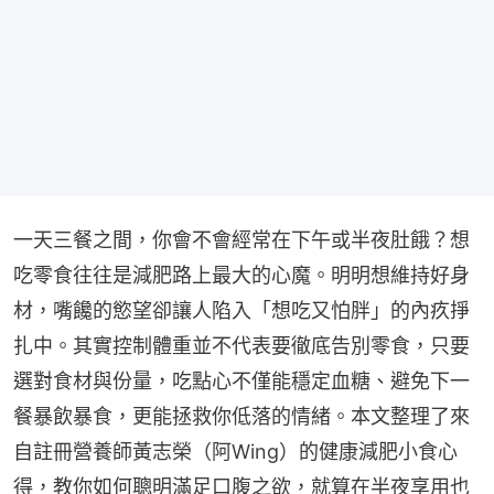
一天三餐之間，你會不會經常在下午或半夜肚餓？想
吃零食往往是減肥路上最大的心魔。明明想維持好身
材，嘴饞的慾望卻讓人陷入「想吃又怕胖」的內疚掙
扎中。其實控制體重並不代表要徹底告別零食，只要
選對食材與份量，吃點心不僅能穩定血糖、避免下一
餐暴飲暴食，更能拯救你低落的情緒。本文整理了來
自註冊營養師黃志榮（阿Wing）的健康減肥小食心
得，教你如何聰明滿足口腹之欲，就算在半夜享用也