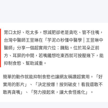
胃口太好、吃太多，想減肥卻老是貪吃、管不住嘴，
台灣中醫師王昱琳在「芋泥の秒懂中醫學 | 王昱琳中
醫師」分享一個超實用穴位：饑點。位於耳朵正前
方、耳屏的中間，若嘴饞想吃東西就可按壓幾下，能
抑制食慾、幫助減重。
簡單的動作就能抑制食慾也讓網友稱讚超實用。「好
實用的影片」、「決定按爆！按到破皮！看我還敢不
敢再貪嘴」、「努力按起來，讓大食怪進化」。