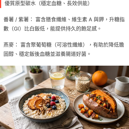
優質原型碳水（穩定血糖、長效供能）
番薯 / 紫薯： 富含膳食纖維、維生素 A 與鉀，升糖指
數（GI）比白飯低，能提供持久的飽足感。
燕麥： 富含聚葡萄糖（可溶性纖維），有助於降低膽
固醇、穩定飯後血糖並滋養腸道好菌。