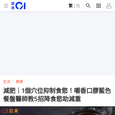
繁
|
简
生活
教煮
減肥｜1個穴位抑制食慾！嚼香口膠藍色
餐盤醫師教5招降食慾助減重