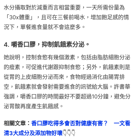
水分攝取對於減重而言相當重要，一天所需份量為
「30x體重」，且可在三餐前喝水，增加飽足感的情
況下，單餐進食量就不會這麼多。
4. 嚼香口膠，抑制飢餓素分泌。
她說明，控制食慾有幾個激素，包括由脂肪細胞分泌
的瘦素，可促進代謝跟抑制食慾；另外，飢餓素則是
從胃的上皮細胞分泌而來，食物經過消化由腸胃排
空，飢餓素就會發射需要進食的訊號給大腦。許書華
強調，嚼香口膠的時間最好不要超過10分鐘，避免分
泌胃酸再度產生飢餓感。
相關文章：
香口膠吃得多會否對健康有害？　一文看
清3大成分及添加物好壞
👇👇👇