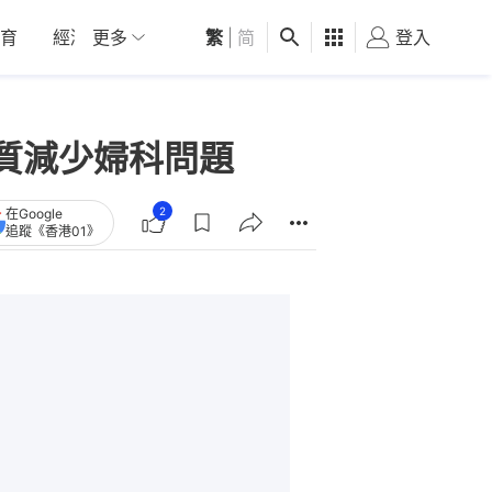
育
經濟
更多
01深圳
繁
觀點
|
简
健康
好食玩飛
登入
女
質減少婦科問題
2
在Google
追蹤《香港01》