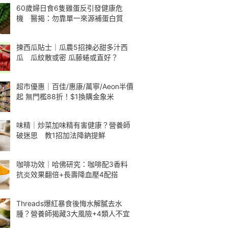
60歲婦日食6隻雞蛋反引發健康危
機 醫揭：勿靠單一來源補蛋白質
揀西瓜貼士｜瓜農5招揀必甜多汁西
瓜 瓜紋散或密 瓜藤蜷或直好？
超市優惠｜百佳/惠康/萬寧/Aeon半價
起 無門檻88折！$1換購金象米
味精｜炒菜加味精有害健康？營養師
破迷思 教1招加法降鈉提鮮
咖啡功效｜哈佛研究：咖啡配3香料
抗炎效果翻倍+長壽降血壓4配搭
Threads爆紅暴食後悔水解膩去水
腫？營養師揭藏3大風險+4類人不宜