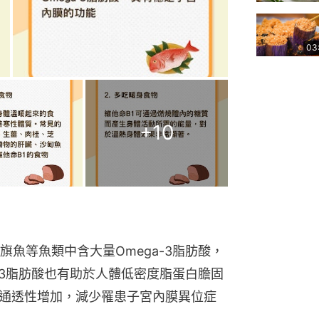
03
+
10
魚等魚類中含大量Omega-3脂肪酸，
-3脂肪酸也有助於人體低密度脂蛋白膽固
管通透性增加，減少罹患子宮內膜異位症