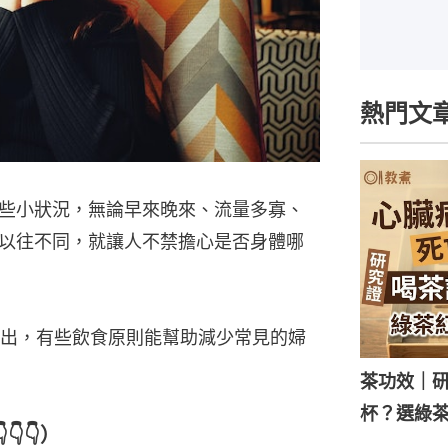
熱門文
些小狀況，無論早來晚來、流量多寡、
以往不同，就讓人不禁擔心是否身體哪
出，有些飲食原則能幫助減少常見的婦
茶功效｜
杯？選綠
👇）