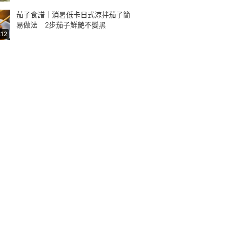
茄子食譜｜消暑低卡日式涼拌茄子簡
易做法 2步茄子鮮艷不變黑
:12