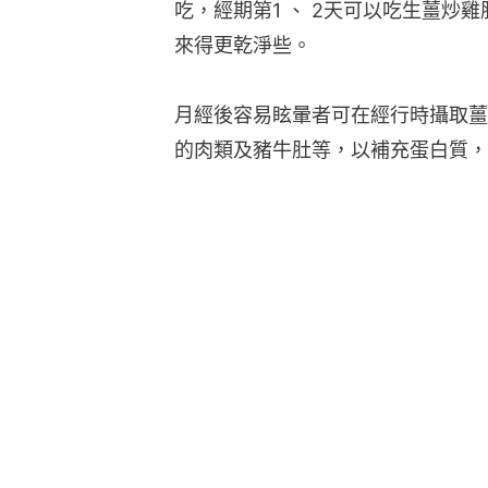
吃，經期第1 、 2天可以吃生薑炒
來得更乾淨些。
月經後容易眩暈者可在經行時攝取薑
的肉類及豬牛肚等，以補充蛋白質，