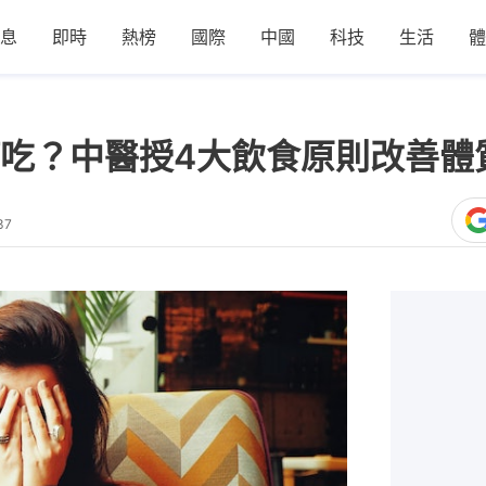
息
即時
熱榜
國際
中國
科技
生活
體
吃？中醫授4大飲食原則改善體
37