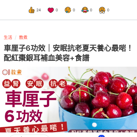
24
0
0
0
0
生活
教煮
車厘子6功效｜安眠抗老夏天養心最啱！
配紅棗銀耳補血美容+食譜