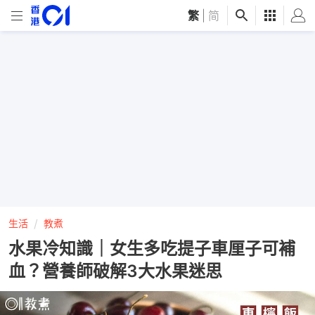
繁
|
简
生活
教煮
水果冷知識｜女生多吃提子車厘子可補
血？營養師破解3大水果迷思