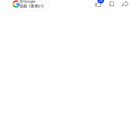
24
在Google
追蹤《香港01》
撰文：
CCTV中央電視台
出版：
2026-06-30 17:02
更新：
2026-06-30 17:02
櫻桃（車厘子）作為時令鮮果備受青睞，它不僅口感
美味，營養價值高，而且十分養人，素有「心之果」