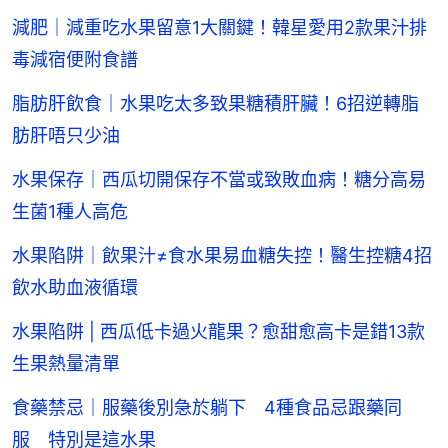
減肥｜減重吃水果留意1大關鍵！韓星愛用2款果汁排
毒減宿便附食譜
脂肪肝飲食｜水果吃太多致果糖積肝臟！6招逆轉脂
肪肝唔只少油
水果保存｜西瓜切開保存不當或致敗血病！糖分高易
生菌1種人高危
水果陷阱｜飲果汁≠食水果易血糖失控！醫生控糖4招
飲水助血液循環
水果陷阱 | 西瓜低卡過火龍果？愈甜愈高卡是錯13款
生果熱量清單
食藥禁忌｜服藥後別急於躺下 4種食品忌跟藥同
服 特別是這水果