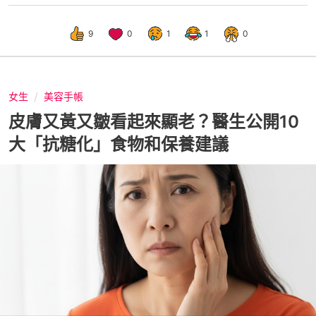
9
0
1
1
0
女生
美容手帳
皮膚又黃又皺看起來顯老？醫生公開10
大「抗糖化」食物和保養建議