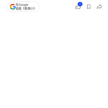
11
在Google
追蹤《香港01》
撰文：
女人我最大
出版：
2026-06-10 11:32
更新：
2026-06-10 11:32
談到肌膚老化，多數人第一時間會想到紫外線傷害、
自由基氧化，但你知道嗎？其實還有一個隱藏版元兇