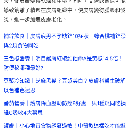
失，使皮膚變得乾燥和粗糙。同時，高鹽飲食還可能
導致鈉離子積聚在皮膚組織中，使皮膚變得腫脹和發
炎，進一步加速皮膚老化。
補鋅飲食｜皮膚痕男不孕缺鋅10症狀 蠔合桃補鋅忌
與2類食物同吃
三色椒營養｜明目護膚紅椒維他命A是黃椒14.5倍！
防便秘哪種最好?
豆漿冷知識｜芝麻黑髮？豆漿美白？皮膚科醫生破解
以色補色迷思
番茄營養｜護膚降血壓助防癌8好處 與1種瓜同吃損
維C吸收4大禁忌
護膚｜小心地雷食物誘發過敏！中醫教這樣吃才能避