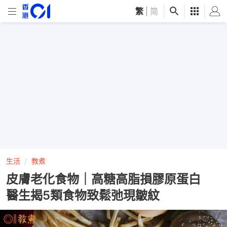
繁
|
简
生活
教煮
皮膚老化食物｜高糖高脂損膠原蛋白
醫生揭5類食物致鬆弛現皺紋