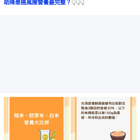
助降患癌風險營養最完整？
👇👇👇