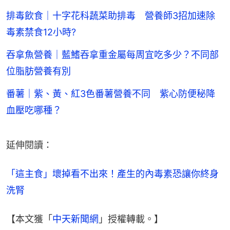
排毒飲食｜十字花科蔬菜助排毒 營養師3招加速除
毒素禁食12小時?
吞拿魚營養｜藍鰭吞拿重金屬每周宜吃多少？不同部
位脂肪營養有別
番薯｜紫、黃、紅3色番薯營養不同 紫心防便秘降
血壓吃哪種？
延伸閱讀：
「這主食」壞掉看不出來！產生的內毒素恐讓你終身
洗腎
【本文獲「
中天新聞網
」授權轉載。】