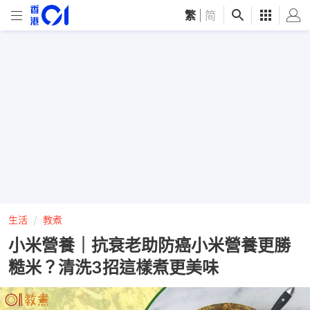
繁
|
简
生活
教煮
小米營養｜抗衰老助防癌小米營養更勝
糙米？清洗3招這樣煮更美味