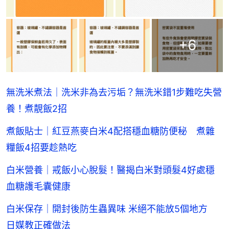
+
6
無洗米煮法｜洗米非為去污垢？無洗米錯1步難吃失營
養！煮靚飯2招
煮飯貼士｜紅豆燕麥白米4配搭穩血糖防便秘 煮雜
糧飯4招要趁熱吃
白米營養｜戒飯小心脫髮！醫揭白米對頭髮4好處穩
血糖護毛囊健康
白米保存｜開封後防生蟲異味 米絕不能放5個地方
日媒教正確做法