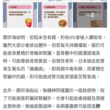
+
4
顏宗海說明，若稻米含有鎘，約有6%會被人體吸收，
雖然大部分會排出體外，但若每天持續攝取，鎘仍可
能逐漸累積於骨骼與腎臟。當骨骼中的鎘濃度過高
時，可能導致骨質脆弱、自發性骨折，日本過去就曾
發生著名的「痛痛病」，即與鎘中毒有關；而累積在
腎臟中的鎘，則可能造成腎功能受損甚至腎衰竭。
此外，顏宗海指出，無機砷同樣屬於一級致癌物，除
了可能損害肝臟與腎臟外，也會引起皮膚病變及周邊
血管疾病。無論是鎘或砷，長期暴露都可能提高
肺