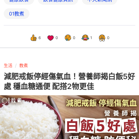
01教煮
6
0
0
1
0
生活
教煮
減肥戒飯停經傷氣血！營養師揭白飯5好
處 穩血糖通便 配搭2物更佳