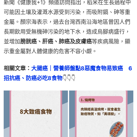
新聞《健康我+1》頻道訪問指出，稻米在生長過程中
可能因土壤及灌溉水源受到污染，而吸附鎘、砷等重
金屬。顏宗海表示，過去台灣西南沿海地區曾因人們
長期飲用受無機砷污染的地下水，造成烏腳病盛行，
並增加
膀胱癌、肝癌、肺癌及皮膚癌
等疾病風險，顯
示重金屬對人體健康的危害不容小覷。
相關文章：
大腸癌｜營養師盤點8惡魔食物易致癌　6
招抗癌、防癌必吃8食物
👇👇👇