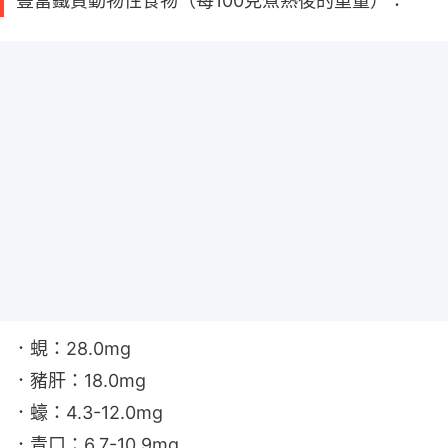
豐富鐵質動物性食物（每100克煮熟後的重量）：
．蜆：28.0mg
．豬肝：18.0mg
．蠔：4.3-12.0mg
．青口：6.7-10.9mg