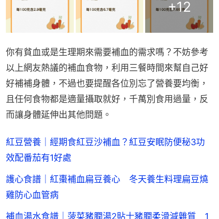
+
12
你有貧血或是生理期來需要補血的需求嗎？不妨參考
以上網友熱議的補血食物，利用三餐時間來幫自己好
好補補身體，不過也要提醒各位別忘了營養要均衡，
且任何食物都是適量攝取就好，千萬別食用過量，反
而讓身體延伸出其他問題。
紅豆營養｜經期食紅豆沙補血？紅豆安眠防便秘3功
效配番茄有1好處
護心食譜｜紅棗補血扁豆養心 冬天養生料理扁豆燒
雞防心血管病
補血湯水食譜｜菠菜豬膶湯2貼士豬膶柔滑減雜質 1