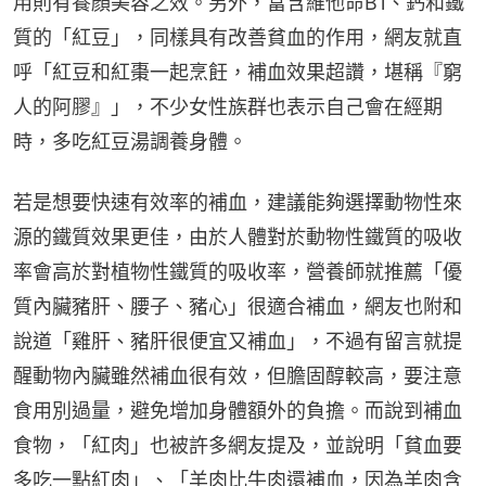
用則有養顏美容之效。另外，富含維他命B1、鈣和鐵
質的「紅豆」，同樣具有改善貧血的作用，網友就直
呼「紅豆和紅棗一起烹飪，補血效果超讚，堪稱『窮
人的阿膠』」，不少女性族群也表示自己會在經期
時，多吃紅豆湯調養身體。
若是想要快速有效率的補血，建議能夠選擇動物性來
源的鐵質效果更佳，由於人體對於動物性鐵質的吸收
率會高於對植物性鐵質的吸收率，營養師就推薦「優
質內臟豬肝、腰子、豬心」很適合補血，網友也附和
說道「雞肝、豬肝很便宜又補血」，不過有留言就提
醒動物內臟雖然補血很有效，但膽固醇較高，要注意
食用別過量，避免增加身體額外的負擔。而說到補血
食物，「紅肉」也被許多網友提及，並說明「貧血要
多吃一點紅肉」、「羊肉比牛肉還補血，因為羊肉含