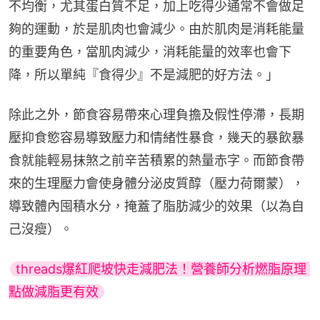
不均衡，尤其蛋白質不足，加上吃得少通常不會做足
夠的運動，於是肌肉也會減少。由於肌肉是消耗能量
的重要角色，當肌肉減少，消耗能量的效率也會下
降，所以單純『食得少』不是減肥的好方法。」
除此之外，節食容易帶來心理負擔及假性停滯，長期
壓抑食慾容易導致壓力和情緒性暴食，幾天的暴飲暴
食就能輕易抹煞之前辛苦積累的熱量赤字。而節食帶
來的生理壓力會使身體分泌皮質醇（壓力荷爾蒙），
導致體內囤積水分，掩蓋了脂肪減少的效果（以為自
己沒瘦）。
threads爆紅爬坡快走減肥法！營養師分析燃脂原理 
點做減脂更有效