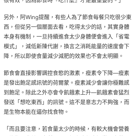
很有效，因為節食時『吃什麼』才是最重要的。」
另外，阿Wing提醒，有些人為了節食每餐只吃很少東
西，但從另一個層面去看，吃得太少的話，其實身體
本身有機制，一旦持續進食太少身體便會進入「省電
模式」，減低新陳代謝，換言之消耗能量的速度會下
降，所以即使食量減少減肥的效果也不會太明顯。
節食會直接影響調控食慾的激素，瘦素令下降—瘦素
是發出飽足感訊號的荷爾蒙。瘦素減少會讓你極難感
到飽足。除此之外亦會令飢餓素上升—飢餓素會猛烈
發送「想吃東西」的訊號。這不是意志力不夠強，而
是生物本能在逼你找食物。
「而且要注意，若食量太少的時候，有較大機會營養