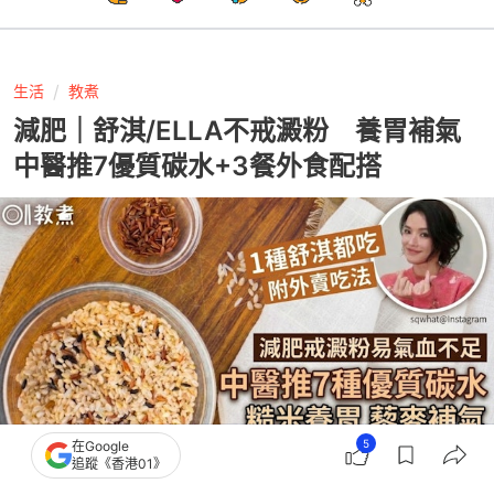
生活
教煮
減肥｜舒淇/ELLA不戒澱粉 養胃補氣
中醫推7優質碳水+3餐外食配搭
5
在Google
追蹤《香港01》
撰文：
引新聞