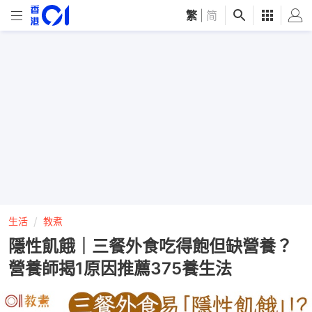
繁
|
简
生活
教煮
隱性飢餓｜三餐外食吃得飽但缺營養？
營養師揭1原因推薦375養生法