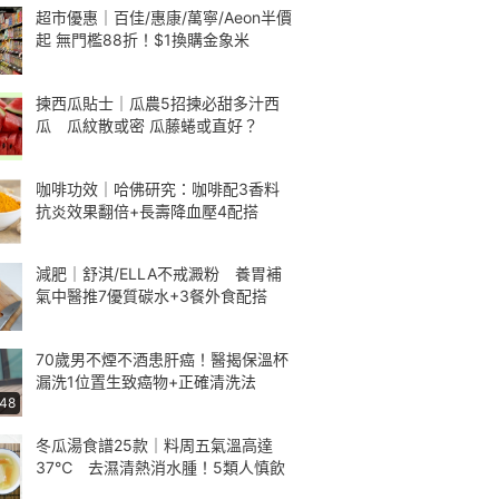
超市優惠｜百佳/惠康/萬寧/Aeon半價
起 無門檻88折！$1換購金象米
揀西瓜貼士｜瓜農5招揀必甜多汁西
瓜 瓜紋散或密 瓜藤蜷或直好？
咖啡功效｜哈佛研究：咖啡配3香料
抗炎效果翻倍+長壽降血壓4配搭
減肥｜舒淇/ELLA不戒澱粉 養胃補
氣中醫推7優質碳水+3餐外食配搭
70歲男不煙不酒患肝癌！醫揭保溫杯
漏洗1位置生致癌物+正確清洗法
:48
冬瓜湯食譜25款｜料周五氣溫高達
37℃ 去濕清熱消水腫！5類人慎飲