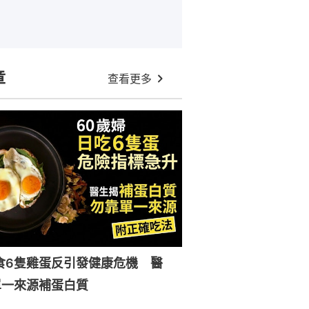
章
查看更多
食6隻雞蛋反引發健康危機 醫
單一來源補蛋白質