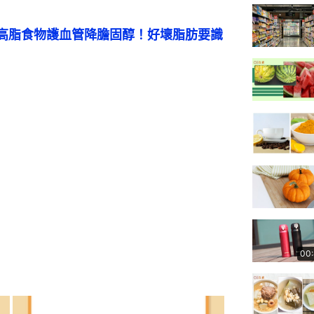
高脂食物護血管降膽固醇！好壞脂肪要識
00