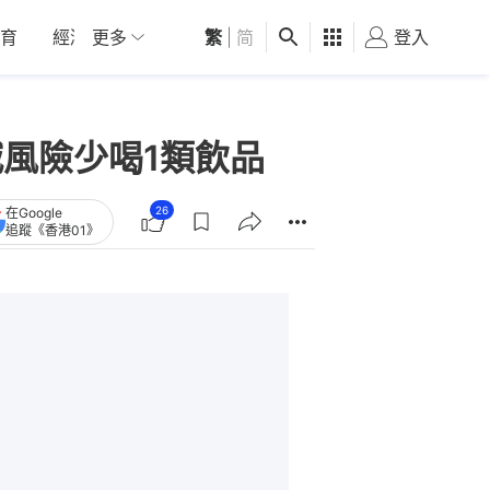
育
經濟
更多
01深圳
繁
觀點
|
简
健康
好食玩飛
登入
女
減風險少喝1類飲品
26
在Google
追蹤《香港01》