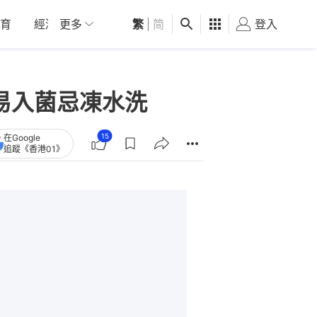
育
經濟
更多
01深圳
繁
觀點
|
简
健康
好食玩飛
登入
女
易入菌忌凍水洗
15
在Google
追蹤《香港01》