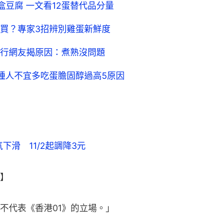
盒豆腐 一文看12蛋替代品分量
買？專家3招辨別雞蛋新鮮度
行網友揭原因：煮熟沒問題
種人不宜多吃蛋膽固醇過高5原因
滑　11/2起調降3元
】
不代表《香港01》的立場。」