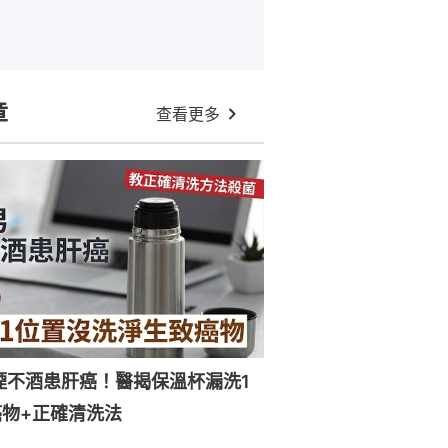
章
查看更多
煙不酒患肝癌！醫揭保溫杯漏洗1
物+正確清洗法