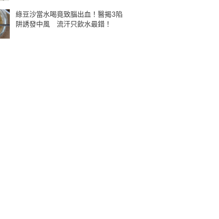
綠豆沙當水喝竟致腦出血！醫揭3陷
阱誘發中風 流汗只飲水最錯！