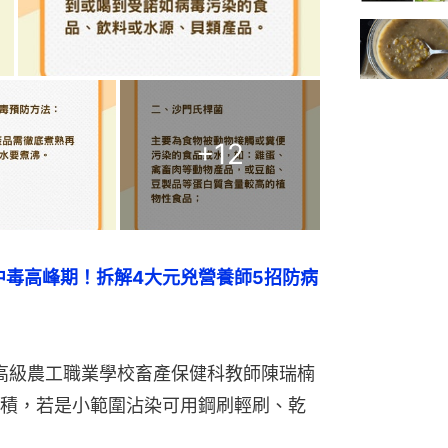
+
12
中毒高峰期！拆解4大元兇營養師5招防病
尾高級農工職業學校畜產保健科教師陳瑞楠
積，若是小範圍沾染可用鋼刷輕刷、乾