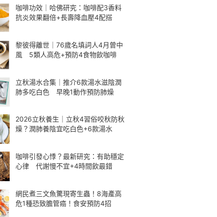
咖啡功效｜哈佛研究：咖啡配3香料
抗炎效果翻倍+長壽降血壓4配搭
黎彼得離世｜76歲名填詞人4月曾中
風 5類人高危+預防4食物飲咖啡
立秋湯水合集｜推介6款湯水滋陰潤
肺多吃白色 早晚1動作預防肺燥
2026立秋養生｜立秋4習俗咬秋防秋
燥？潤肺養陰宜吃白色+6款湯水
咖啡引發心悸？最新研究：有助穩定
心律 代謝慢不宜+4時間飲最錯
網民煮三文魚驚現寄生蟲！8海產高
危1種恐致膽管癌！食安預防4招