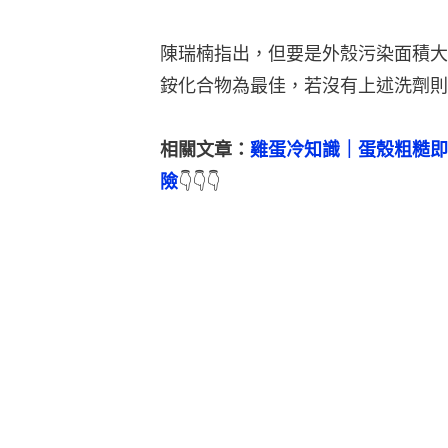
陳瑞楠指出，但要是外殼污染面積大
銨化合物為最佳，若沒有上述洗劑則
相關文章：
雞蛋冷知識｜蛋殼粗糙即
險
👇👇👇