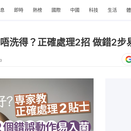
息
即時
熱榜
國際
中國
科技
生活
體
唔洗得？正確處理2招 做錯2步
23