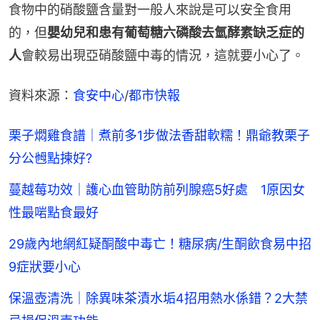
食物中的硝酸鹽含量對一般人來說是可以安全食用
的，但
嬰幼兒和患有葡萄糖六磷酸去氫酵素缺乏症的
人
會較易出現亞硝酸鹽中毒的情況，這就要小心了。
資料來源：
食安中心
/
都市快報
栗子燜雞食譜｜煮前多1步做法香甜軟糯！鼎爺教栗子
分公乸點揀好?
蔓越莓功效｜護心血管助防前列腺癌5好處 1原因女
性最啱點食最好
29歲內地網紅疑酮酸中毒亡！糖尿病/生酮飲食易中招
9症狀要小心
保溫壺清洗｜除異味茶漬水垢4招用熱水係錯？2大禁