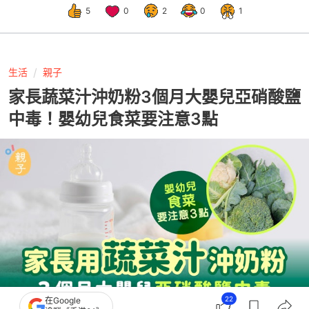
5
0
2
0
1
生活
親子
家長蔬菜汁沖奶粉3個月大嬰兒亞硝酸鹽
中毒！嬰幼兒食菜要注意3點
22
在Google