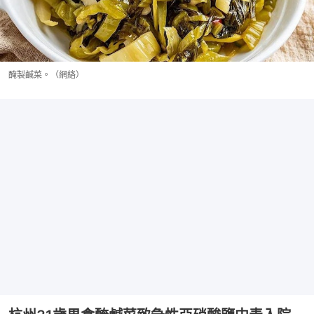
醃製鹹菜。（網絡）