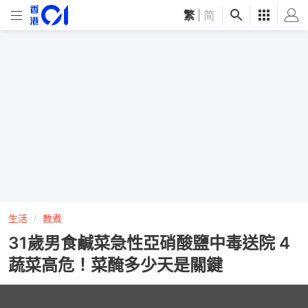
繁
|
简
生活
教煮
31歲男食鹹菜急性亞硝酸鹽中毒送院 4
蔬菜高危！菜醃多少天是關鍵