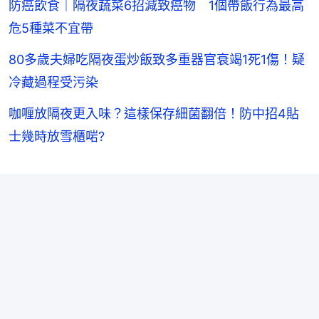
防癌飲食｜隔夜蔬菜6招減致癌物 1個帶飯行為最高
危5種菜不宜帶
80多歲夫婦吃隔夜蛋炒飯致多重器官衰竭1死1傷！疑
冷藏過程受污染
咖喱放隔夜更入味？這樣保存細菌翻倍！防中招4貼
士幾時放雪櫃啱?