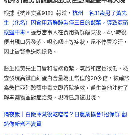
杭州31歲男食醃鹹菜致急性亞硝酸鹽中毒入院
根據《杭州交通918》報道，
杭州一名31歲男子黃先
生（化名）因食用新鮮醃製僅三日的鹹菜，導致亞硝
酸鹽中毒。
據悉當事人在食用新鮮鹹菜後，4小時後
便出現口唇發紫、噁心嘔吐等症狀，還不停冒冷汗，
因此被緊急送院搶救。
醫生指黃先生口唇和肢端發紫，氧飽和度也很低，檢
查發現高鐵血紅蛋白含量為正常值的20多倍，被確診
為急性亞硝酸鹽中毒立即留院搶救，醫生為他注射了
解毒藥物並對症治療，現時已康復出院。
隔夜飯｜白飯冷藏後乾噌噌？日農業協會1招保鮮 翻
熱像新煮不變質