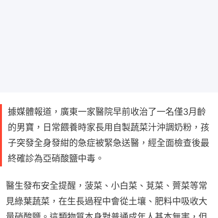
據媒體報道，廣東一家醫院早前收治了一名僅3月齡
的男寶，日常餵養時家長用自製蔬菜汁沖調奶粉，孩
子突發全身發紺的急症被緊急送醫，經全面檢查後最
終確診為亞硝酸鹽中毒。
醫生發布安全提醒，菠菜、小白菜、莧菜、薺菜等常
見綠葉蔬菜，在生長過程中會從土壤、肥料中吸收大
量硝酸鹽。這類物質本身對普通成年人基本無害，但