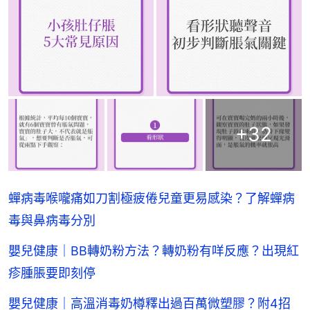
+
32
蟬病毒喉嚨痛如刀割極疲倦兒童更易感染？了解蟬病
毒與鼻病毒分別
嬰兒健康｜BB轉奶粉方法？轉奶粉有咩反應？出現紅
疹腫脹要即刻停
嬰兒健康｜高溫消毒奶樽釋出過百萬微塑膠？附4招