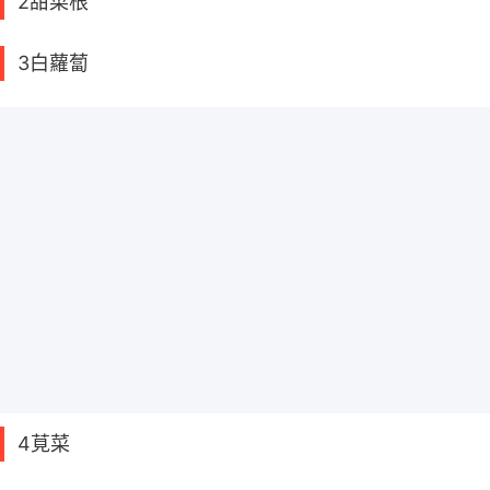
2甜菜根
3白蘿蔔
4莧菜