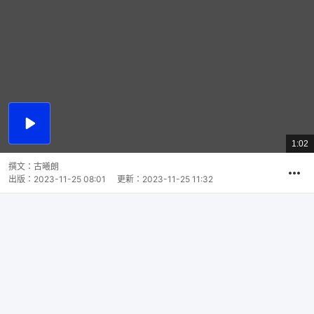
播
放
1:02
總
影
共
片
時
撰文：
古曦朗
間
出版：
2023-11-25 08:01
更新：
2023-11-25 11:32