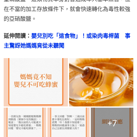
在不當的加工存放條件下，就會快速轉化為毒性較強
的亞硝酸鹽。
延伸閱讀：
嬰兒別吃「這食物」！或染肉毒桿菌　事
主驚訝她媽媽竟從未聽聞
+
7