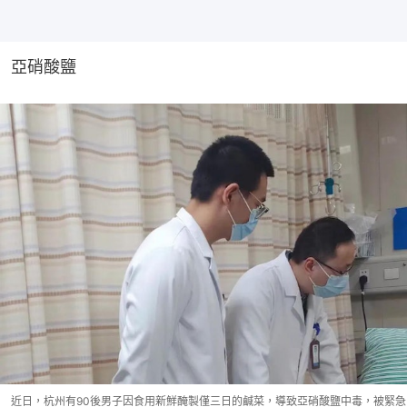
亞硝酸鹽
近日，杭州有90後男子因食用新鮮醃製僅三日的鹹菜，導致亞硝酸鹽中毒，被緊急