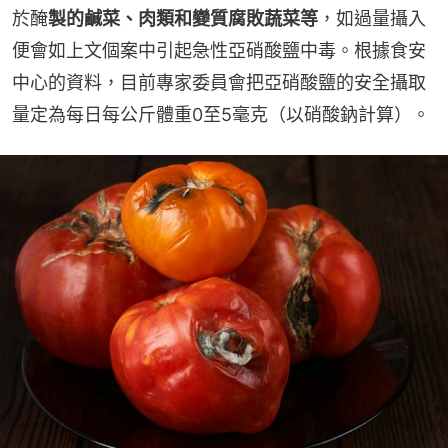
於醃
製的鹹菜、肉類和變質腐敗蔬菜等
，如過量攝入
便會如上文個案中引起急性亞硝酸鹽中毒。根據食安
中心的資料，目前專家委員會把亞硝酸鹽的安全攝取
量定為每日每公斤體重0至5毫克（以硝酸鈉計算）。