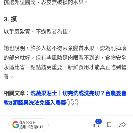
挑選外型圓潤、表皮無破損的水果。
3. 摸
以手感紮實、不過軟者為佳。
她也說明，許多人捨不得丟棄變質水果，認為削掉壞
的部分就好，但有些風險是肉眼看不到的，食物安全
永遠比省一點點錢更重要，新鮮食用才能真正吃到營
養。
相關文章：
洗蔬果貼士｜切完洗或洗完切？台農委會
教8類蔬果洗法免攝入農藥
👇👇👇
24
在Google
追蹤《香港01》