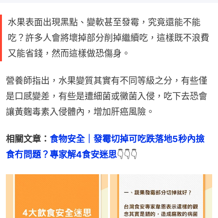
水果表面出現黑點、變軟甚至發霉，究竟還能不能
吃？許多人會將壞掉部分削掉繼續吃，這樣既不浪費
又能省錢，然而這樣做恐傷身。
營養師指出，水果變質其實有不同等級之分，有些僅
是口感變差，有些是遭細菌或黴菌入侵，吃下去恐會
讓黃麴毒素入侵體內，增加肝癌風險。
相關文章：
食物安全｜發霉切掉可吃跌落地5秒內撿
食冇問題？專家解4食安迷思
👇👇👇