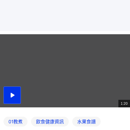
播
放
1:20
總
影
共
片
時
間
01教煮
飲食健康資訊
水果食譜