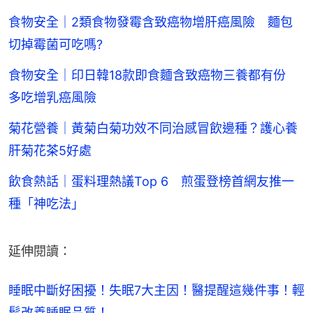
食物安全｜2類食物發霉含致癌物增肝癌風險 麵包
切掉霉菌可吃嗎?
食物安全｜印日韓18款即食麵含致癌物三養都有份
多吃增乳癌風險
菊花營養｜黃菊白菊功效不同治感冒飲邊種？護心養
肝菊花茶5好處
飲食熱話｜蛋料理熱議Top 6 煎蛋登榜首網友推一
種「神吃法」
延伸閱讀：
睡眠中斷好困擾！失眠7大主因！醫提醒這幾件事！輕
鬆改善睡眠品質！