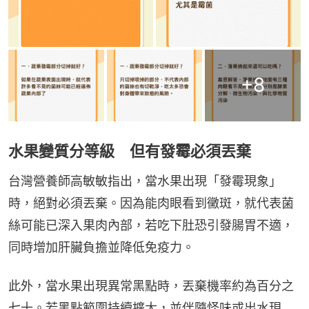
+
8
水果變質分等級 但有發霉必須丟棄
台灣營養師高敏敏指出，當水果出現「發霉現象」
時，絕對必須丟棄。因為能肉眼看到黴斑，就代表菌
絲可能已深入果肉內部，若吃下肚恐引發腸胃不適，
同時增加肝臟負擔並降低免疫力。
此外，當水果出現異常黑點時，丟棄機率約為百分之
七十。若黑點範圍持續擴大，並伴隨怪味或出水現