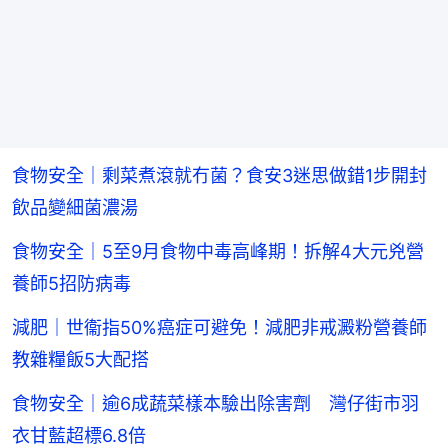
食物安全｜剩菜煮滾就冇菌？食安3迷思做錯1步開封
飲品變細菌濃湯
食物安全｜5至9月食物中毒高峰期！拆解4大元兇營
養師5招防病毒
減肥｜世衞指50%癌症可避免！減肥非戒澱粉營養師
教雜糧飯5大配搭
食物安全｜逾6成蔬菜樣本驗出除害劑 灣仔街市羽
衣甘藍超標6.8倍