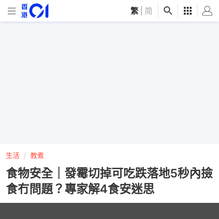
繁
|
简
生活
教煮
食物安全｜發霉切掉可吃跌落地5秒內撿
食冇問題？專家解4食安迷思