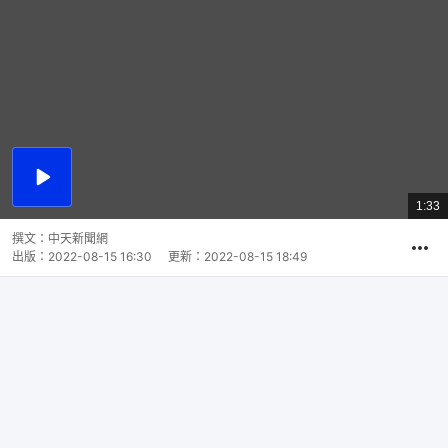
播
放
1:33
總
影
共
片
時
撰文：
中天新聞網
間
出版：
2022-08-15 16:30
更新：
2022-08-15 18:49