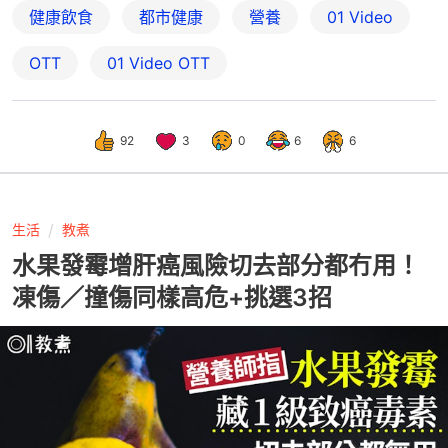
健康飲食
都市健康
營養
01 Video
OTT
01‌ ‌Video‌ ‌OTT
92
3
0
6
6
生活
教煮
水果發霉增肝癌風險切去部分都冇用！
凍傷／撞傷同樣高危+挑選3招