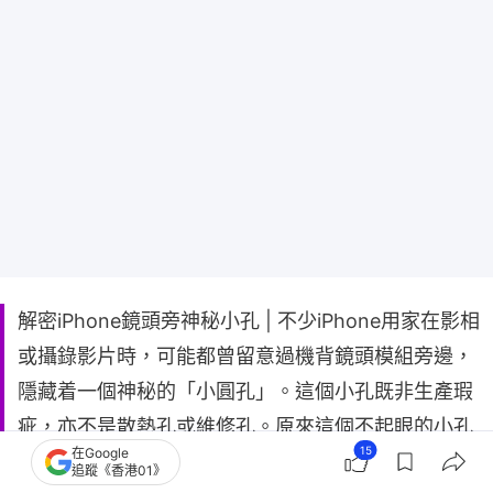
解密iPhone鏡頭旁神秘小孔 | 不少iPhone用家在影相
或攝錄影片時，可能都曾留意過機背鏡頭模組旁邊，
隱藏着一個神秘的「小圓孔」。這個小孔既非生產瑕
疵，亦不是散熱孔或維修孔。原來這個不起眼的小孔
15
在Google
是一件非常關鍵的硬件，如果日常使用不當或不小心
追蹤《香港01》