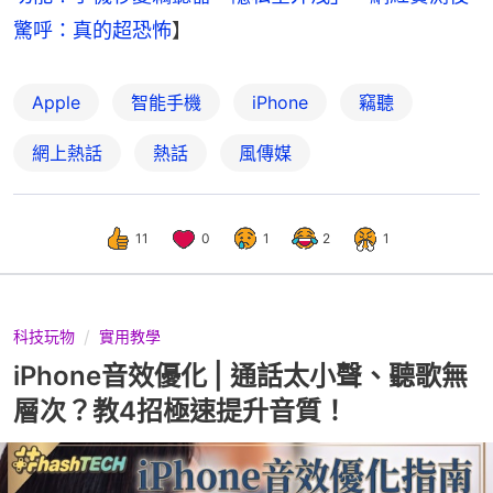
驚呼：真的超恐怖
】
Apple
智能手機
iPhone
竊聽
網上熱話
熱話
風傳媒
11
0
1
2
1
科技玩物
實用教學
iPhone音效優化 | 通話太小聲、聽歌無
層次？教4招極速提升音質！