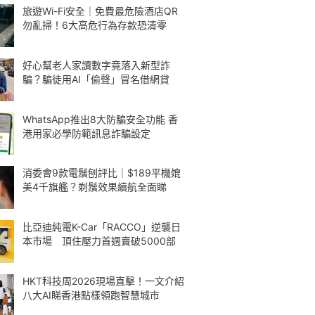
旅遊Wi-Fi安全｜免費最危險酒店QR
勿亂掃！6大高危行為存款恐清零
好心幫老人家讀數字竟落入新型詐
騙？騙徒用AI「偷聲」冒名借網貸
WhatsApp推出8大防騙安全功能 香
港用家必學防範訊息詐騙設定
消委會9款電鬚刨評比｜$189平機媲
美4千旗艦？剃鬚效果續航全面睇
比亞迪純電K-Car「RACCO」逆襲日
本市場 頂住壓力首週賣破5000部
HKT科技周2026現場直擊！一文介紹
八大AI睇香港點樣領跑智慧城市