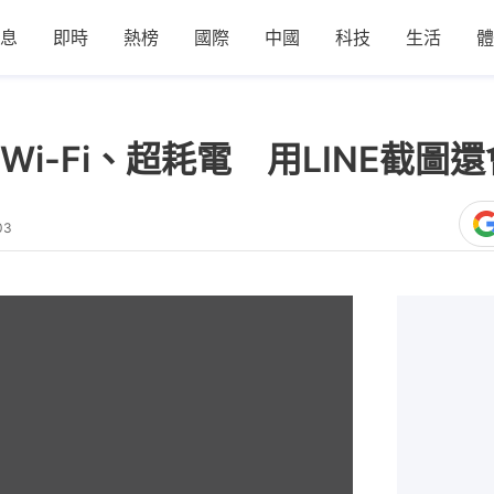
息
即時
熱榜
國際
中國
科技
生活
體
斷Wi-Fi、超耗電 用LINE截圖
03