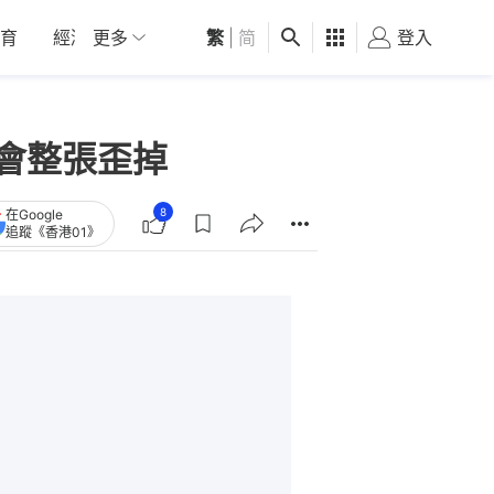
育
經濟
更多
01深圳
繁
觀點
|
简
健康
好食玩飛
登入
女
還會整張歪掉
8
在Google
追蹤《香港01》