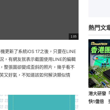
熱門文
1:05
總
共
時
間
機更新了系統iOS 17之後，只要在LINE
況，有網友就表示截圖使用LINE的編輯
，整張圖卻變成歪斜的照片，幾乎看不
笑又好氣，不知道該如何解決類似情
港大研發「
快1億倍 