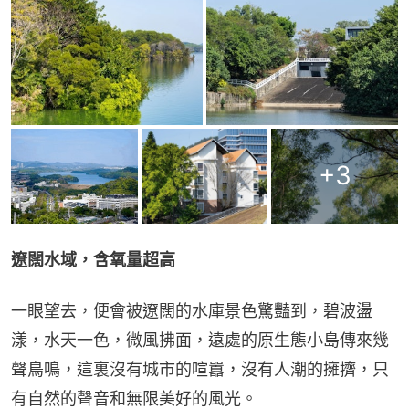
+
3
遼闊水域，含氧量超高
一眼望去，便會被遼闊的水庫景色驚豔到，碧波盪
漾，水天一色，微風拂面，遠處的原生態小島傳來幾
聲鳥鳴，這裏沒有城市的喧囂，沒有人潮的擁擠，只
有自然的聲音和無限美好的風光。