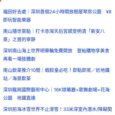
福田好去處｜深圳首個24小時開放樹屋琴房公園 ¥8
即玩智能樂器
南山隱世景點｜打卡赤灣天后宮感受明清「新安八
景」之首的寧靜
深圳南山海上世界明華輪免費開放 登船購物享美食
再看一場肢體劇
南山飲茶推介10間｜蝦餃皇必吃！即點即蒸／近地鐵
站／海景歎茶
深圳龍崗國際藝術中心｜16K球幕廳+歌舞劇場+花海
公園 地鐵直達
深圳前海冰雪世界不止滑雪！33米深室內潛水/障礙闖