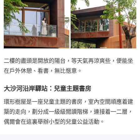
二樓的盡頭是開放的陽台，等天氣再涼爽些，便能坐
在戶外休憩、看書，無比愜意。
大沙河沿岸驛站：兒童主題書房
環形樹屋是一座兒童主題的書房，室內空間順應着建
築的走向，劃分成一級級閲讀階梯，連接着一二層，
偶爾會在這裏舉辦小型的兒童公益活動。