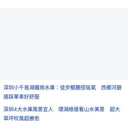
深圳小千島湖鐵崗水庫：徒步鯤鵬徑吸氧 西鄉河碧
道踩單車好舒服
深圳4大水庫風景宜人 環湖綠道看山水美景 超大
草坪吹風超療愈