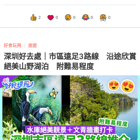
2
0
0
0
0
好食玩飛
旅遊
深圳好去處｜市區遠足3路線 沿途欣賞
絕美山野湖泊 附難易程度