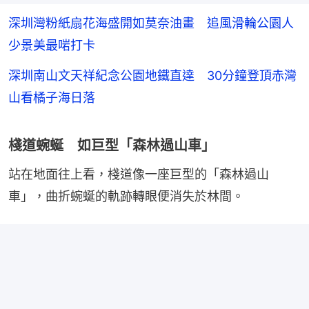
深圳灣粉紙扇花海盛開如莫奈油畫 追風滑輪公園人
少景美最啱打卡
深圳南山文天祥紀念公園地鐵直達 30分鐘登頂赤灣
山看橘子海日落
棧道蜿蜒 如巨型「森林過山車」
站在地面往上看，棧道像一座巨型的「森林過山
車」，曲折蜿蜒的軌跡轉眼便消失於林間。