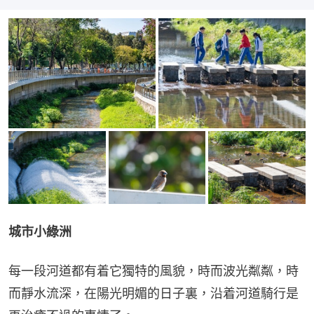
城市小綠洲
每一段河道都有着它獨特的風貌，時而波光粼粼，時
而靜水流深，在陽光明媚的日子裏，沿着河道騎行是