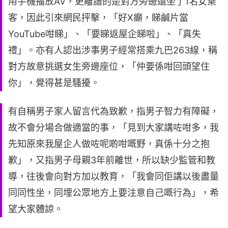
用手機播放AV，更離譜的是對方旁邊還坐了1名女乘
客，因此引來網民抨擊，「好X癲，睇鹹片當
YouTube咁睇」、「要睇返屋企睇啦」、「真失
禮」。亦有人認出涉事男子經常搭乘九巴263線，稱
對方故意挑選女生旁邊座位，「仲要係咁回頭望住
你」，覺得甚是騷擾。
有自稱男子家人留言代為致歉，指男子智力有障礙，
故不會分場合做適當的事，「見到大家講咗咁多，我
先知原來我屋企人做咗呢啲咁嘅野，真係十分之抱
歉」，又指男子母親3年前離世，所以缺少監管和教
導，往後會向對方加以教育，「我會同佢講以後盡量
同同性坐，同埋公眾地方上要注意自己嘅行為」，希
望大家體諒。