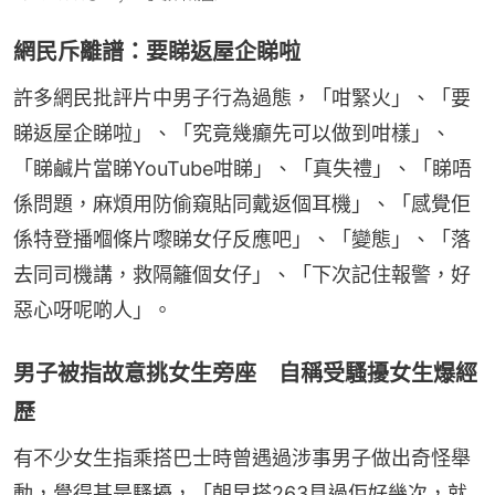
網民斥離譜：要睇返屋企睇啦
許多網民批評片中男子行為過態，「咁緊火」、「要
睇返屋企睇啦」、「究竟幾癲先可以做到咁樣」、
「睇鹹片當睇YouTube咁睇」、「真失禮」、「睇唔
係問題，麻煩用防偷窺貼同戴返個耳機」、「感覺佢
係特登播嗰條片嚟睇女仔反應吧」、「變態」、「落
去同司機講，救隔籬個女仔」、「下次記住報警，好
惡心呀呢啲人」。
男子被指故意挑女生旁座 自稱受騷擾女生爆經
歷
有不少女生指乘搭巴士時曾遇過涉事男子做出奇怪舉
動，覺得甚是騷擾，「朝早搭263見過佢好幾次，就