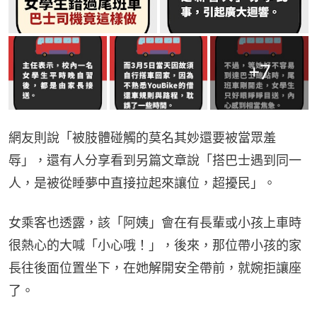
+
7
網友則說「被肢體碰觸的莫名其妙還要被當眾羞
辱」，還有人分享看到另篇文章說「搭巴士遇到同一
人，是被從睡夢中直接拉起來讓位，超擾民」。
女乘客也透露，該「阿姨」會在有長輩或小孩上車時
很熱心的大喊「小心哦！」，後來，那位帶小孩的家
長往後面位置坐下，在她解開安全帶前，就婉拒讓座
了。