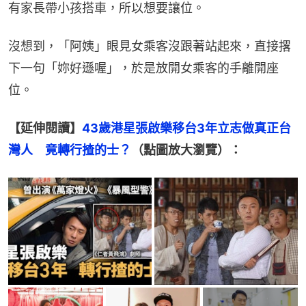
有家長帶小孩搭車，所以想要讓位。
沒想到，「阿姨」眼見女乘客沒跟著站起來，直接撂
下一句「妳好遜喔」，於是放開女乘客的手離開座
位。
【延伸閱讀】
43歲港星張啟樂移台3年立志做真正台
灣人　竟轉行揸的士？
（點圖放大瀏覽）：