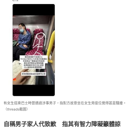
有女生搭乘巴士時曾遇過涉事男子，指對方故意坐在女生旁座位覺得甚是騷擾。
（threads截圖）
自稱男子家人代致歉 指其有智力障礙籲體諒