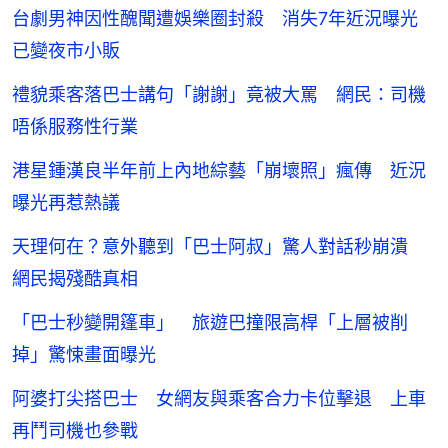
台劇男神因性醜聞遭娛樂圈封殺 消失7年近況曝光
已變夜市小販
禮貌乘客落巴士講句「謝謝」竟被大罵 網民：司機
唔係服務性行業
港星鍾漢良半年前上內地綜藝「崩壞照」瘋傳 近況
曝光再惹熱議
天理何在？意外聽到「巴士阿叔」驚人對話秒崩潰
網民揭殘酷真相
「巴士秒變開篷車」 旅遊巴撞限高桿「上層被削
掉」驚悚畫面曝光
阿婆打尖搭巴士 女網友與乘客合力卡位擊退 上車
再鬥司機也參戰