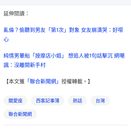
延伸閱讀：
亂倫？偷聽到男友「第1次」對象 女友崩潰哭：好噁
心
純情男暈船「按摩店小姐」 想追人被1句話擊沉 網嘲
諷：沒離開新手村
【本文獲
「聯合新聞網」
授權轉載。】
關愛座
西客記事簿
熱話
台灣
聯合新聞網