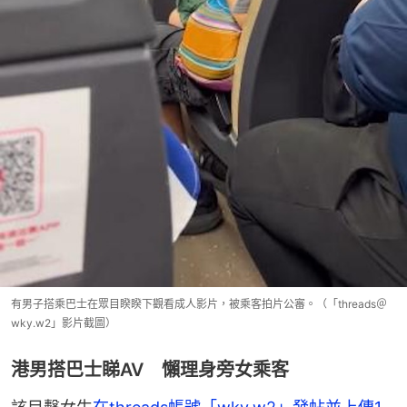
有男子搭乘巴士在眾目睽睽下觀看成人影片，被乘客拍片公審。（「threads＠
wky.w2」影片截圖）
港男搭巴士睇AV 懶理身旁女乘客