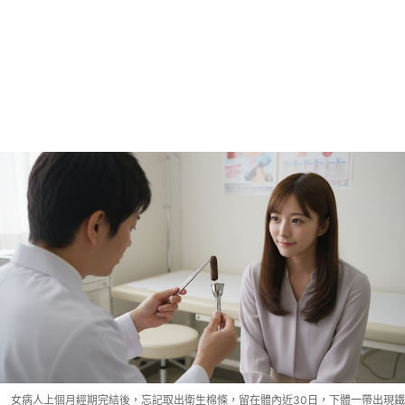
女病人上個月經期完結後，忘記取出衛生棉條，留在體內近30日，下體一帶出現鐵