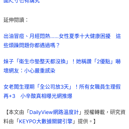
圍尺寸也有講究
延伸閱讀：
出油冒痘、月經悶熱……女性夏季十大健康困擾　這
些煩躁問題你都遇過嗎？
妹子「衛生巾墊整天都沒換」！她稱讚「2優點」嚇
壞網友：小心嚴重感染
女老闆生理期「全公司放3天」！所有女職員生理假
再+3　小辛酸真相曝光網推爆
【本文由「
DailyView網路溫度計
」授權轉載，研究資
料由「
KEYPO大數據關鍵引擎
」提供。】