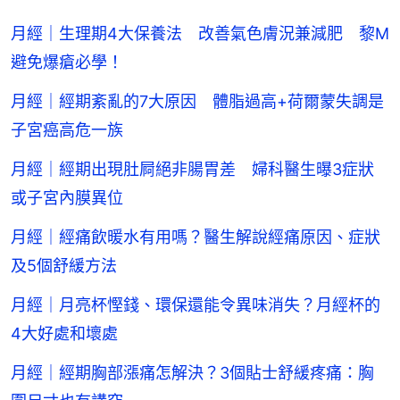
月經｜生理期4大保養法 改善氣色膚況兼減肥 黎M
避免爆瘡必學！
月經｜經期紊亂的7大原因 體脂過高+荷爾蒙失調是
子宮癌高危一族
月經｜經期出現肚屙絕非腸胃差 婦科醫生曝3症狀
或子宮內膜異位
月經｜經痛飲暖水有用嗎？醫生解說經痛原因、症狀
及5個舒緩方法
月經｜月亮杯慳錢、環保還能令異味消失？月經杯的
4大好處和壞處
月經｜經期胸部漲痛怎解決？3個貼士舒緩疼痛：胸