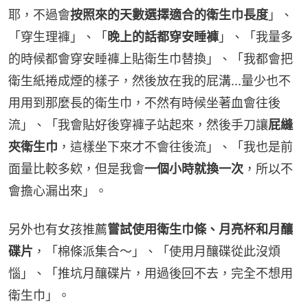
耶，不過會
按照來的天數選擇適合的衛生巾長度
」、
「穿生理褲」、「
晚上的話都穿安睡褲
」、「我量多
的時候都會穿安睡褲上貼衛生巾替換」、「我都會把
衛生紙捲成煙的樣子，然後放在我的屁溝...量少也不
用用到那麼長的衛生巾，不然有時候坐著血會往後
流」、「我會貼好後穿褲子站起來，然後手刀讓
屁縫
夾衛生巾
，這樣坐下來才不會往後流」、「我也是前
面量比較多欸，但是我會
一個小時就換一次
，所以不
會擔心漏出來」。
另外也有女孩推薦
嘗試使用衛生巾條、月亮杯和月釀
碟片
，「棉條派集合～」、「使用月釀碟從此沒煩
惱」、「推坑月釀碟片，用過後回不去，完全不想用
衛生巾」。