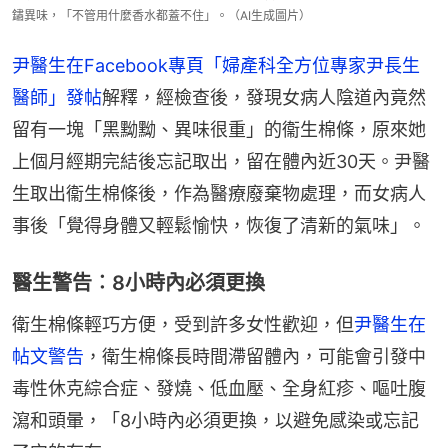
鏽異味，「不管用什麼香水都蓋不住」。（AI生成圖片）
尹醫生在Facebook專頁「婦產科全方位專家尹長生
醫師」發帖
解釋，經檢查後，發現女病人陰道內竟然
留有一塊「黑黝黝、異味很重」的衞生棉條，原來她
上個月經期完結後忘記取出，留在體內近30天。尹醫
生取出衞生棉條後，作為醫療廢棄物處理，而女病人
事後「覺得身體又輕鬆愉快，恢復了清新的氣味」。
醫生警告︰8小時內必須更換
衛生棉條輕巧方便，受到許多女性歡迎，但
尹醫生在
帖文警告
，衛生棉條長時間滯留體內，可能會引發中
毒性休克綜合症、發燒、低血壓、全身紅疹、嘔吐腹
瀉和頭暈，「8小時內必須更換，以避免感染或忘記