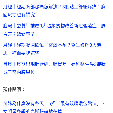
月經｜經期胸部漲痛怎解決？3個貼士舒緩疼痛：胸
圍尺寸也有講究
腦霧｜營養師推薦9大超級食物改善新冠後遺症 腸
胃差引致健忘？
月經｜經期喝凍飲傷子宮致不孕？醫生破解8大迷
思 補血要吃這些
月經｜經期出現肚屙絕非腸胃差 婦科醫生曝3症狀
或子宮內膜異位
延伸閱讀：
辣妹為什麼沒有冬天！5招「最有效暖暖包貼法」，
女明星冬季的光腿秘訣就在這