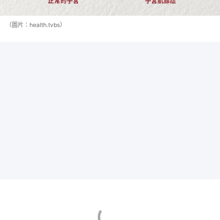
（圖片：health.tvbs）