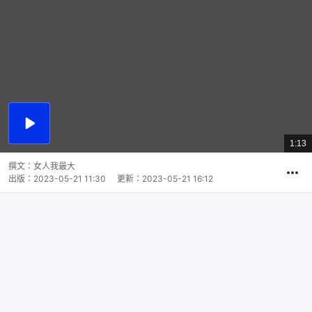
播
放
1:13
總
影
共
片
時
撰文：
女人我最大
間
出版：
2023-05-21 11:30
更新：
2023-05-21 16:12