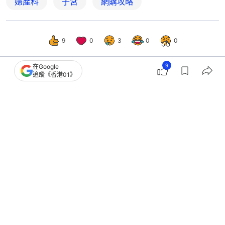
婦產科
子宮
網購攻略
9
0
3
0
0
9
在Google
追蹤《香港01》
女生
談情說性
月經｜生理期不能吃冰、朱古力能止
痛？專家破解網絡熱議5個迷思