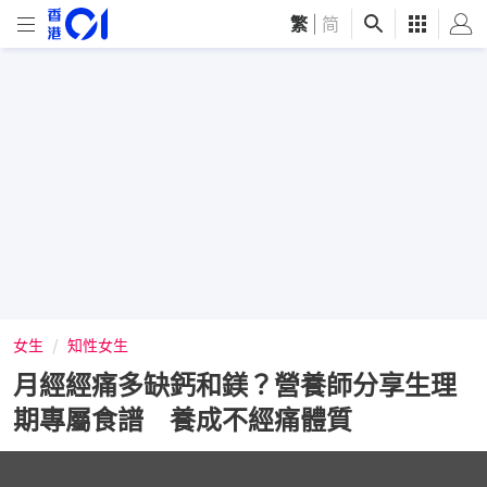
繁
|
简
女生
知性女生
月經經痛多缺鈣和鎂？營養師分享生理
期專屬食譜 養成不經痛體質