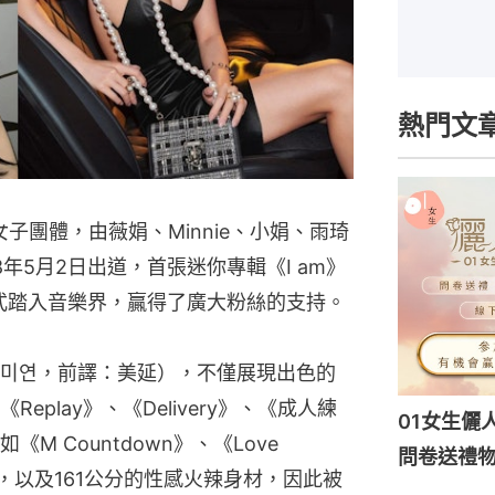
熱門文
下的女子團體，由薇娟、Minnie、小娟、雨琦
年5月2日出道，首張迷你專輯《I am》
正式踏入音樂界，贏得了廣大粉絲的支持。
미연，前譯：美延），不僅展現出色的
play》、《Delivery》、《成人練
01女生儷
 Countdown》、《Love 
問卷送禮物
的高顏值，以及161公分的性感火辣身材，因此被