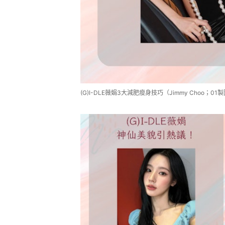
(G)I-DLE薇娟3大減肥瘦身技巧（Jimmy Choo；01