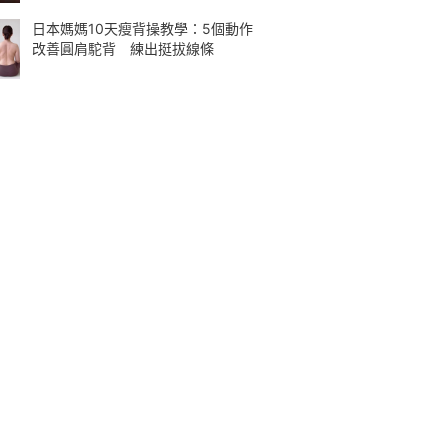
日本媽媽10天瘦背操教學：5個動作
改善圓肩駝背 練出挺拔線條