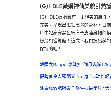
(G)I-DLE薇娟神仙美貌引熱
(G)I-DLE薇娟擁有一張絕美的臉
完美，呈現出纖細高挑的身材。日前她
片中她身穿黑色細肩帶皮連身裙的模
粉絲相當驚豔！這次，我們搜出薇娟
保持的吧！
韓國女Rapper李泳知1個月喪減1
假胯寬令人顯肥又五五身？5動作輕
外賣族減肥阻礙？醫生揭最常見4大