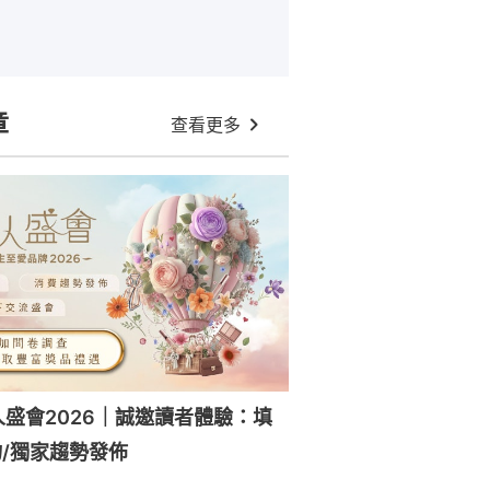
章
查看更多
人盛會2026｜誠邀讀者體驗：填
/獨家趨勢發佈