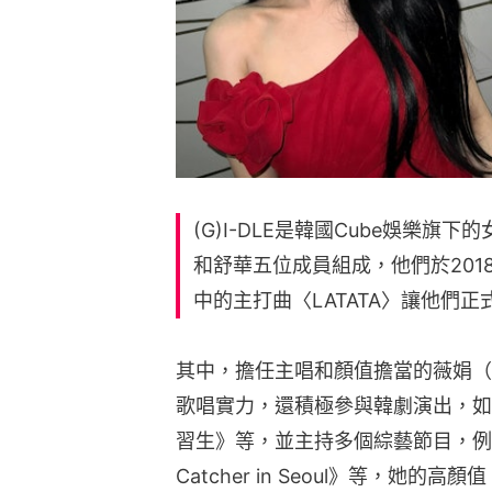
(G)I-DLE是韓國Cube娛樂旗
和舒華五位成員組成，他們於2018
中的主打曲〈LATATA〉讓他們
其中，擔任主唱和顏值擔當的薇娟（
歌唱實力，還積極參與韓劇演出，如《Re
習生》等，並主持多個綜藝節目，例如《M
Catcher in Seoul》等，她