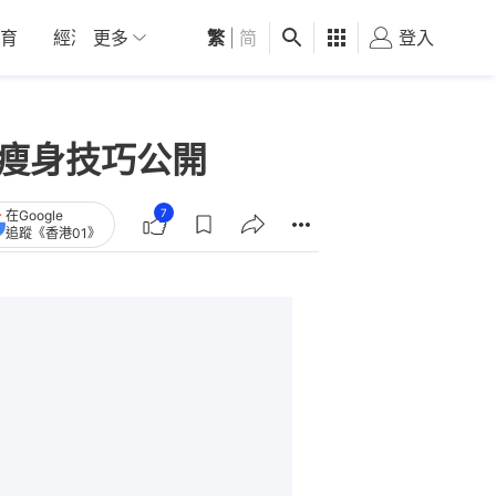
育
經濟
更多
01深圳
繁
觀點
|
简
健康
好食玩飛
登入
女
食瘦身技巧公開
7
在Google
追蹤《香港01》