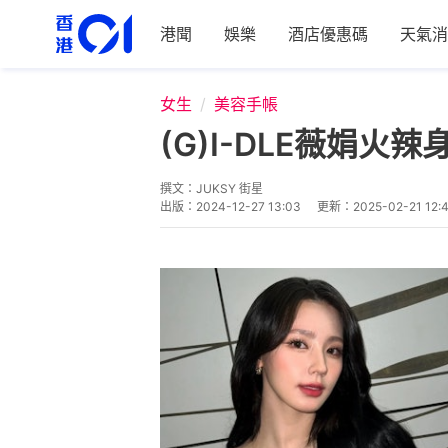
港聞
娛樂
酒店優惠碼
天氣消
女生
美容手帳
(G)I-DLE薇娟
撰文：
JUKSY 街星
出版：
2024-12-27 13:03
更新：
2025-02-21 12: