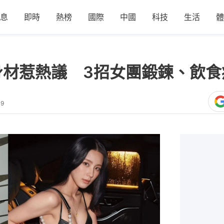
息
即時
熱榜
國際
中國
科技
生活
體
火辣身材惹熱議 3招女團鍛鍊、飲
49