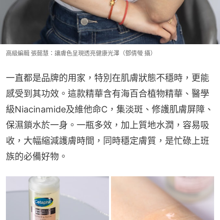
高級編輯 張懿慧：讓膚色呈現透亮健康光澤（鄧倩螢 攝）
一直都是品牌的用家，特別在肌膚狀態不穩時，更能
感受到其功效。這款精華含有海百合植物精華、醫學
級Niacinamide及維他命C，集淡斑、修護肌膚屏障、
保濕鎖水於一身。一瓶多效，加上質地水潤，容易吸
收，大幅縮減護膚時間，同時穩定膚質，是忙碌上班
族的必備好物。