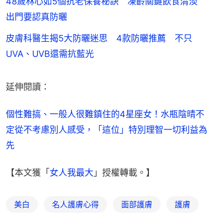
48歲林心如5個抗老保養秘訣 凍齡關鍵飲食清淡
出門要認真防曬
皮膚科醫生揭5大防曬迷思 4款防曬推薦 不只
UVA、UVB還需抗藍光
延伸閱讀：
個性難搞、一般人很難鎮住的4星座女！水瓶陰晴不
定從不考慮別人感受，「這位」特別理智一切利益為
先
【本文獲「
女人我最大
」授權轉載。】
美白
名人護膚心得
面部護膚
護膚