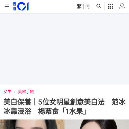
繁
|
简
女生
美容手帳
美白保養｜5位女明星創意美白法 范冰
冰靠浸浴 楊冪食「1水果」