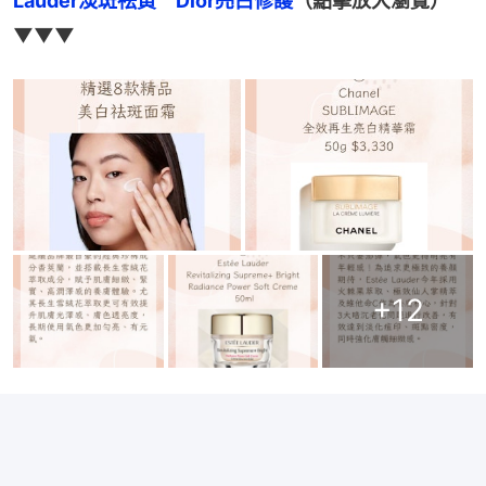
Lauder淡斑祛黃　Dior亮白修護
（點擊放大瀏覽）
▼▼▼
+
12