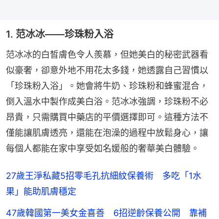
1. 范冰冰——珍珠粉入浴
范冰冰的白皙膚色令人羨慕，但她美白的秘密武器看
似豪奢，卻意外地不用花太多錢，她透露自己習慣以
「珍珠粉入浴」。她會將牛奶、珍珠粉和蜂蜜混合，
倒入溫水中製作成美白浴。范冰冰強調，珍珠粉不必
昂貴，只需購買中藥店的平價選擇即可。這種方法不
僅能讓肌膚透亮，還能在泡澡的過程中放鬆身心，讓
每個人都能在家中享受如名媛般的奢華美白體驗。
27歲王淨私藏5招零毛孔抗細紋保養術 多吃「1水
果」能助肌膚穩定
47歲韓國第一美女金喜善 6招逆齡保養公開 靠補