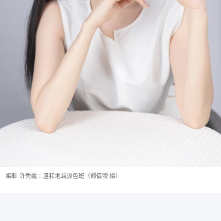
編輯 許秀麗：溫和地減淡色斑（鄧倩螢 攝）