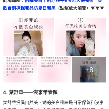
同場加映：
防曬美白｜劉亦菲牛奶肌4大保養術　從
飲食到揀保養品防夏日曬黑
（點擊放大瀏覽）▼▼▼
+
8
4. 葉舒華——沒事常素顏
葉舒華提倡自然美，她的美白秘訣是日常保養和沒事