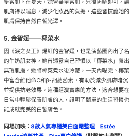
多素顏。在夏天，她會盡量素顏，只擦防曬即可，讓
肌膚得以喘息，減少化妝品的負擔，這些習慣讓她的
肌膚保持自然白皙光澤。
5. 金智媛——椰菜水
因《淚之女王》爆紅的金智媛，也是演藝圈內出了名
的牛奶肌女神，她曾透露自己習慣以「椰菜水」養出
無瑕肌膚。她將椰菜煮水後冷藏，一天內喝完。椰菜
中富含維他命C和β-胡蘿蔔素，有助於減少肌膚暗沉
並提供抗老效果。這種經濟實惠的方法，適合想要在
日常中輕鬆保養肌膚的人，證明了簡單的生活習慣也
能成就完美的白皙膚色。
同場加映：
8款人氣專櫃美白面霜整理　Estée 