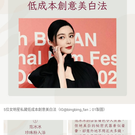
5位女明星私藏低成本創意美白法（IG@bingbing_fan；01製圖）