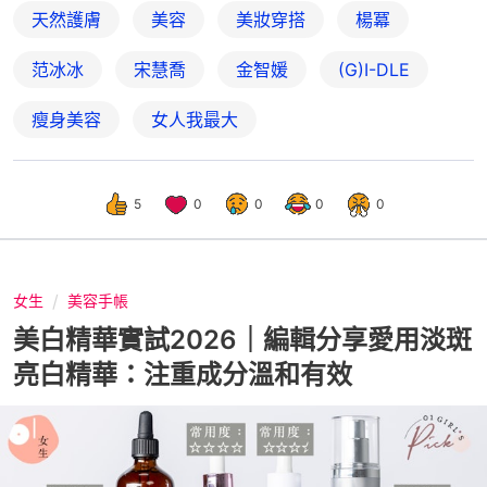
天然護膚
美容
美妝穿搭
楊冪
范冰冰
宋慧喬
金智媛
(G)I-DLE
瘦身美容
女人我最大
5
0
0
0
0
女生
美容手帳
美白精華實試2026｜編輯分享愛用淡斑
亮白精華：注重成分溫和有效