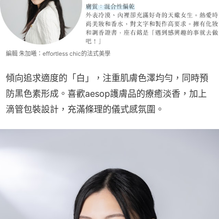
編輯 朱加曦：effortless chic的法式美學
傾向追求適度的「白」，注重肌膚色澤均勻，同時預
防黑色素形成。喜歡aesop護膚品的療癒淡香，加上
滴管包裝設計，充滿條理的儀式感氛圍。