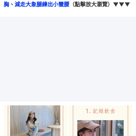
胸、減走大象腿練出小蠻腰
（點擊放大瀏覽）▼▼▼