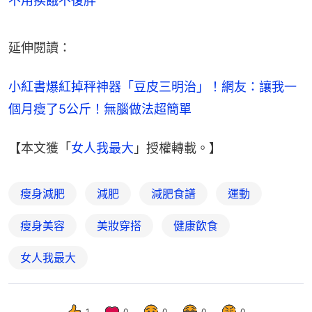
不用挨餓不復胖
延伸閱讀：
小紅書爆紅掉秤神器「豆皮三明治」！網友：讓我一
個月瘦了5公斤！無腦做法超簡單
【本文獲「
女人我最大
」授權轉載。】
瘦身減肥
減肥
減肥食譜
運動
瘦身美容
美妝穿搭
健康飲食
女人我最大
1
0
0
0
0