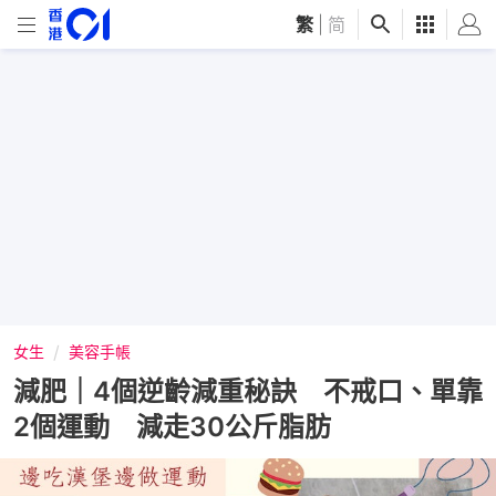
繁
|
简
女生
美容手帳
減肥｜4個逆齡減重秘訣 不戒口、單靠
2個運動 減走30公斤脂肪