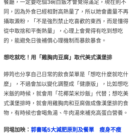
餐廳，一定要吃個3碗白飯才會覺得滿足，現在則不
同，因為外食已經相對高熱量了，所以她會盡量不再
攝取澱粉，「不是強烈禁止吃喜歡的東西，而是懂得
從中取捨和平衡熱量」，心理上會覺得有吃到想吃
的，能避免日後補償心理機制而暴飲暴食。
想吃就吃！用「雞胸肉豆腐」取代美式漢堡排
婷筠也分享自己日常的飲食菜單是「想吃什麼就吃什
麼」，不過會加以變化調整成「健康版」，比如想吃
米飯的時候，就會用「花椰菜米炒飯」代替；想吃美
式漢堡排時，就會用雞胸肉和豆腐做成像漢堡排的食
物，有時候也會喝魚湯、牛肉湯來補充高蛋白營養。
同埸加映：
郭書瑤5大減肥原則及餐單　瘦身不瘦