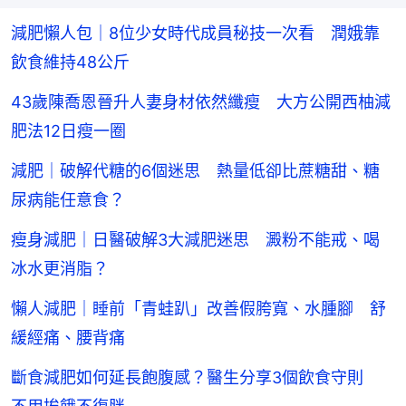
減肥懶人包｜8位少女時代成員秘技一次看 潤娥靠
飲食維持48公斤
43歲陳喬恩晉升人妻身材依然纖瘦 大方公開西柚減
肥法12日瘦一圈
減肥｜破解代糖的6個迷思 熱量低卻比蔗糖甜、糖
尿病能任意食？
瘦身減肥｜日醫破解3大減肥迷思 澱粉不能戒、喝
冰水更消脂？
懶人減肥｜睡前「青蛙趴」改善假胯寬、水腫腳 舒
緩經痛、腰背痛
斷食減肥如何延長飽腹感？醫生分享3個飲食守則