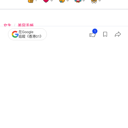
女生
美容手帳
1
在Google
綾瀨遙保持童顏好身材4招瘦身秘訣 靠
追蹤《香港01》
吃「蒟蒻」減肥7kg不再復胖
撰文：
Japaholic