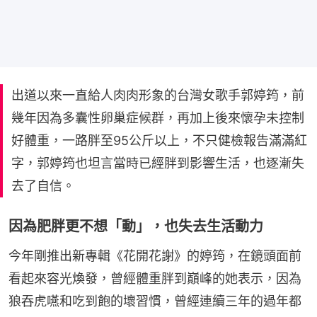
出道以來一直給人肉肉形象的台灣女歌手郭婷筠，前
幾年因為多囊性卵巢症候群，再加上後來懷孕未控制
好體重，一路胖至95公斤以上，不只健檢報告滿滿紅
字，郭婷筠也坦言當時已經胖到影響生活，也逐漸失
去了自信。
因為肥胖更不想「動」，也失去生活動力
今年剛推出新專輯《花開花謝》的婷筠，在鏡頭面前
看起來容光煥發，曾經體重胖到巔峰的她表示，因為
狼吞虎嚥和吃到飽的壞習慣，曾經連續三年的過年都