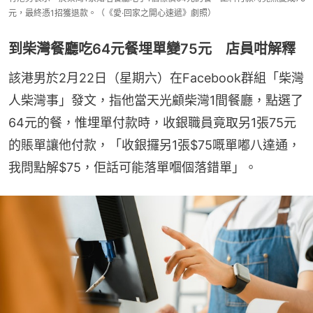
元，最終憑1招獲退款。（《愛·回家之開心速遞》劇照）
到柴灣餐廳吃64元餐埋單變75元 店員咁解釋
該港男於2月22日（星期六）在Facebook群組「柴灣
人柴灣事」發文，指他當天光顧柴灣1間餐廳，點選了
64元的餐，惟埋單付款時，收銀職員竟取另1張75元
的賬單讓他付款，「收銀攞另1張$75嘅單嘟八達通，
我問點解$75，佢話可能落單嗰個落錯單」。