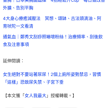
豐胸｜日本美胸圖鑑操 4招輕鬆升Cup 每日做改善
外擴、告別平胸
4大身心療癒減壓法 冥想、頌缽、古法頭滴油、阿
育吠陀一文看清
通氣血｜鄭秀文刮痧照嚇壞粉絲！治療頻率、刮後飲
食及注意事項
延伸閱讀：
女生絕對不要站著尿尿！2個上廁所姿勢禁忌，習慣
「這樣」恐致尿失禁、子宮下垂
【本文獲「
女人我最大
」授權轉載。】