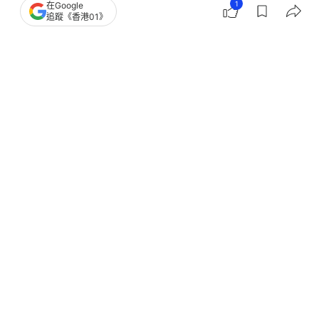
1
在Google
追蹤《香港01》
撰文：
陶嘉心
出版：
2026-06-21 18:25
更新：
2026-06-21 23:12
【卵巢癌病狀／卵巢癌原因】ViuTV節目主持施可瑩