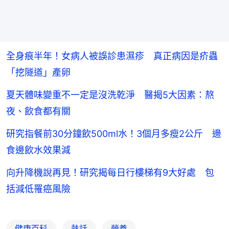
全身痕半年！女病人被誤診患濕疹 真正病因是疥蟲
「挖隧道」產卵
夏天體味變重不一定是沒洗乾淨 醫揭5大因素：熬
夜、飲食都有關
研究指餐前30分鐘飲500ml水！3個月多瘦2公斤 邊
食邊飲水效果減
向升降機說再見！研究揭每日行樓梯有9大好處 包
括減低罹癌風險
健康百科
熱話
營養