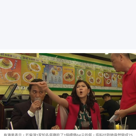
有港男表示，於柴灣1家知名餐廳吃了1個標價64元的餐，詎料付款時竟然變成75