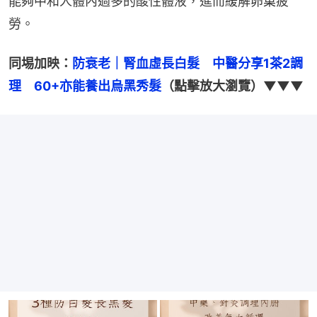
能夠中和人體內過多的酸性體液，進而緩解卵巢疲
勞。
同埸加映：
防衰老｜腎血虛長白髮　中醫分享1茶2調
理　60+亦能養出烏黑秀髮
（點擊放大瀏覽）▼▼▼