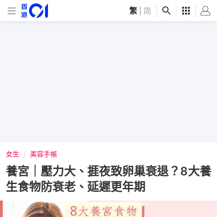
繁
|
简
女生
美容手帳
養宮｜壓力大、捱夜致卵巢衰退？8大養
生食物防衰老、延遲更年期