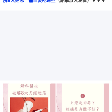
解8大迷思　補血要吃這些
（點擊放大瀏覽）▼▼▼