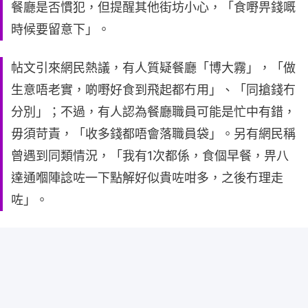
餐廳是否慣犯，但提醒其他街坊小心，「食嘢畀錢嘅
時候要留意下」。
帖文引來網民熱議，有人質疑餐廳「博大霧」，「做
生意唔老實，啲嘢好食到飛起都冇用」、「同搶錢冇
分別」；不過，有人認為餐廳職員可能是忙中有錯，
毋須苛責，「收多錢都唔會落職員袋」。另有網民稱
曾遇到同類情況，「我有1次都係，食個早餐，畀八
達通嗰陣諗咗一下點解好似貴咗咁多，之後冇理走
咗」。