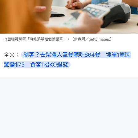
收銀職員解釋「可能落單嗰個落錯單」。（示意圖／gettyimages）
全文：
劏客？去柴灣人氣餐廳吃$64餐　埋單1原因
驚變$75　食客1招KO退錢