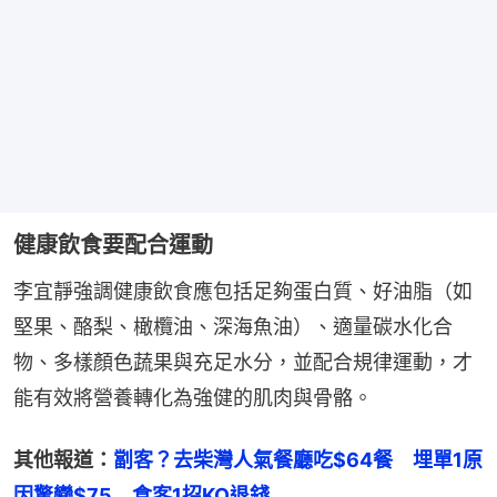
健康飲食要配合運動
李宜靜強調健康飲食應包括足夠蛋白質、好油脂（如
堅果、酪梨、橄欖油、深海魚油）、適量碳水化合
物、多樣顏色蔬果與充足水分，並配合規律運動，才
能有效將營養轉化為強健的肌肉與骨骼。
其他報道：
劏客？去柴灣人氣餐廳吃$64餐　埋單1原
因驚變$75　食客1招KO退錢