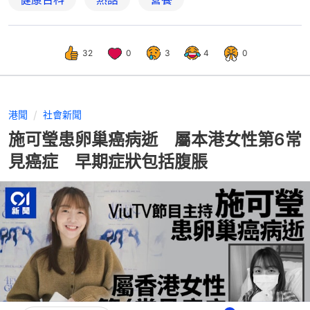
32
0
3
4
0
港聞
社會新聞
施可瑩患卵巢癌病逝 屬本港女性第6常
見癌症 早期症狀包括腹脹