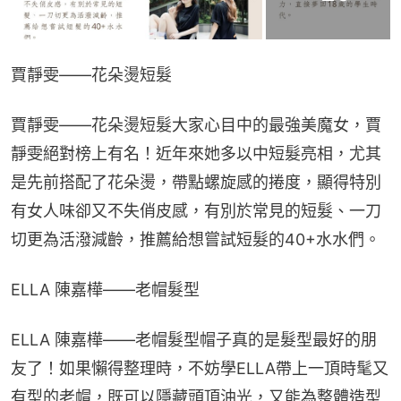
賈靜雯——花朵燙短髮
賈靜雯——花朵燙短髮大家心目中的最強美魔女，賈
靜雯絕對榜上有名！近年來她多以中短髮亮相，尤其
是先前搭配了花朵燙，帶點螺旋感的捲度，顯得特別
有女人味卻又不失俏皮感，有別於常見的短髮、一刀
切更為活潑減齡，推薦給想嘗試短髮的40+水水們。
ELLA 陳嘉樺——老帽髮型
ELLA 陳嘉樺——老帽髮型帽子真的是髮型最好的朋
友了！如果懶得整理時，不妨學ELLA帶上一頂時髦又
有型的老帽，既可以隱藏頭頂油光，又能為整體造型