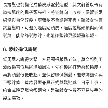
長捲髮也能變化成俏皮感盤髮造型！莫文蔚曾以帶有
微捲弧度的毽子頭亮相，將髮絲向上收束，保留髮尾
線條與自然碎髮，讓盤髮不會顯得死板。熟齡女性嘗
試盤髮時，可避免過度貼頭皮，適度拉鬆頭頂與兩側
髮絲，能修飾髮際線，也能讓整體更顯輕盈年輕。
6. 波紋捲低馬尾
低馬尾若綁得太緊，容易顯得嚴肅老氣；莫文蔚則用
波紋捲替低馬尾增加層次。先在髮尾打造柔和捲度，
再將頭髮低低收起，並保留臉側鬚髮，能修飾顴骨與
下顎線條。這款髮型兼具正式與鬆弛感，日常上班、
約會或晚宴場合都適合，是熟齡女性最不容易失手的
髮型選項。