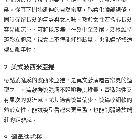
髮。從耳下開始延伸的自然捲度，能柔化臉部線條，
同時保留長髮的氣勢與女人味。熟齡女性若擔心長髮
容易顯沉重，可將捲度集中在髮中至髮尾，髮根維持
蓬鬆立體感，視覺上不僅能修飾臉型，也能讓整體造
型更顯年輕。
2. 美式波西米亞捲
帶點凌亂感的波西米亞捲，是莫文蔚演唱會常見的造
型之一。這款捲髮強調不歸鑿捲度堆疊，營造隨性又
有層次的髮流感。尤其適合髮量偏少、髮絲較細軟的
熟齡女性，能讓髮型看起來更豐盈，也能削弱過於端
莊的距離感。
3. 溫柔法式捲