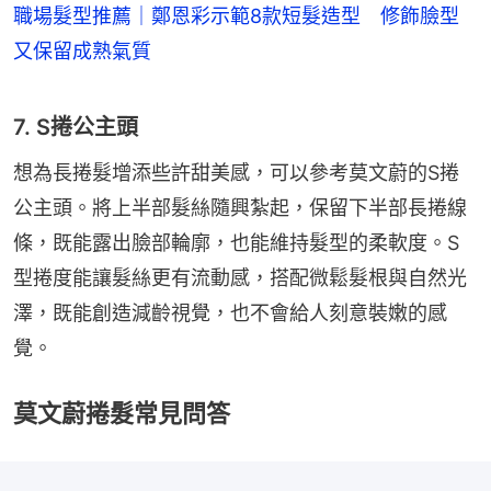
職場髮型推薦｜鄭恩彩示範8款短髮造型 修飾臉型
又保留成熟氣質
7. S捲公主頭
想為長捲髮增添些許甜美感，可以參考莫文蔚的S捲
公主頭。將上半部髮絲隨興紮起，保留下半部長捲線
條，既能露出臉部輪廓，也能維持髮型的柔軟度。S
型捲度能讓髮絲更有流動感，搭配微鬆髮根與自然光
澤，既能創造減齡視覺，也不會給人刻意裝嫩的感
覺。
莫文蔚捲髮常見問答