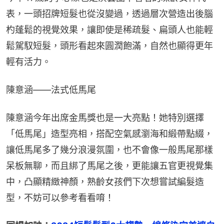
表，一頭招牌短髮也從沒變過，透過層次營造出後腦
杓蓬鬆的視覺效果，讓即使是稀疏髮、扁頭人也能輕
鬆駕馭短髮，頭形看起來圓潤飽滿，自然也顯得更年
輕有活力。
陳意涵——法式低馬尾
陳意涵今年出席金馬獎也是一大亮點！她特別選擇
「低馬尾」造型亮相，搭配空氣感瀏海和緞帶點綴，
讓低馬尾多了幾分浪漫氛圍，也不會像一般馬尾那樣
呆板無聊，而且綁了馬尾之後，更能讓五官更視覺集
中，凸顯精緻神顏，熟齡女孩們下次想嘗試編髮造
型，不妨可以參考看看唷！