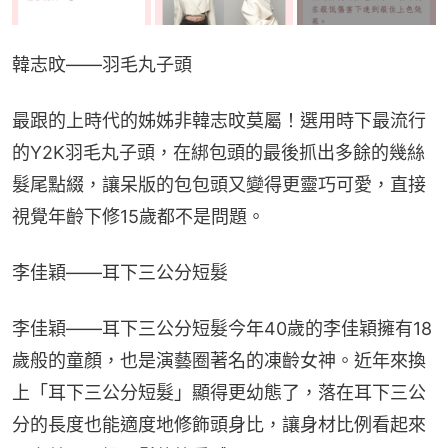
韓志旼——羽毛丸子頭
最跟的上時代的姊姊非韓志旼莫屬！選用時下最流行
的Y2K羽毛丸子頭，在綁包頭的最後抓出多餘的幾絲
髮尾點綴，讓呆版的包包頭又變得更靈巧可愛，直接
視覺年齡下修15歲都不是問題。
李佳穎——耳下三公分短髮
李佳穎——耳下三公分短髮今年40歲的李佳穎擁有18
歲般的童顏，也是演藝圈著名的凍齡女神。近年來換
上「耳下三公分短髮」顯得更幼態了，落在耳下三公
分的長度也能適度地修飾頭身比，讓身材比例看起來