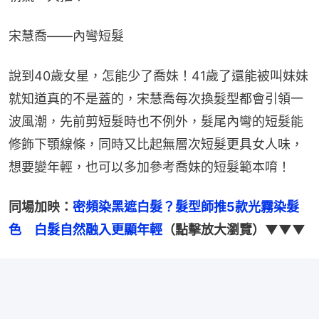
宋慧喬——內彎短髮
說到40歲女星，怎能少了喬妹！41歲了還能被叫妹妹
就知道真的不是蓋的，宋慧喬每次換髮型都會引領一
波風潮，先前剪短髮時也不例外，髮尾內彎的短髮能
修飾下顎線條，同時又比起無層次短髮更具女人味，
想要變年輕，也可以多加參考喬妹的短髮範本唷！
同場加映：
密頻染黑遮白髮？髮型師推5款光霧染髮
色　白髮自然融入更顯年輕
（點擊放大瀏覽）▼▼▼