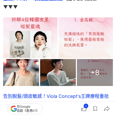
▼▼▼
+
8
告別脫髮/頭皮敏感！Viola Concept's王牌療程重拾
健康濃密秀髮
2
在Google
追蹤《香港01》
護髮｜醫揭6種日常養髮食物：多食芝麻湯圓紅豆輕