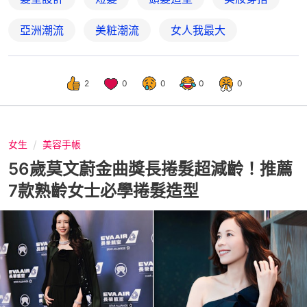
亞洲潮流
美粧潮流
女人我最大
2
0
0
0
0
女生
美容手帳
56歲莫文蔚金曲獎長捲髮超減齡！推薦
7款熟齡女士必學捲髮造型