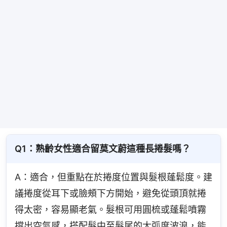
Q1：熟齡女性適合留莫文蔚這種長捲髮嗎？
A：適合，但重點在於捲度位置與髮根蓬鬆度。建
議捲度從耳下或臉頰下方開始，避免從頭頂就捲
得太密，容易顯老氣。髮根可用圓梳或蓬鬆噴霧
撐出空氣感，搭配髮中至髮尾的大弧度波浪，能