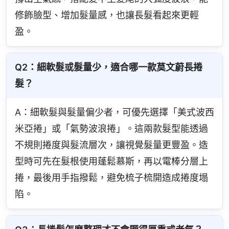
修飾臉型、增加髮量感，也讓長髮看起來更輕
盈。
Q2：細軟髮或髮量少，適合哪一款莫文蔚長捲
髮？
A：細軟髮與髮量偏少者，可優先選擇「美式波西
米亞捲」或「氣勢波浪捲」。這兩款髮型能透過
不規則捲度與髮流層次，讓視覺髮量更豐盈。造
型時可先在髮根使用蓬鬆慕斯，再以電棒分層上
捲，最後用手指撥鬆，避免梳子梳開造成捲度塌
陷。