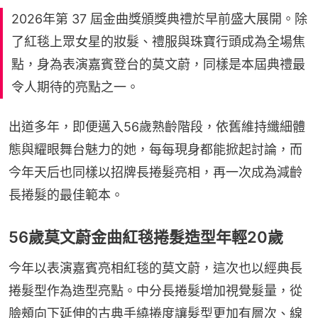
2026年第 37 屆金曲獎頒獎典禮於早前盛大展開。除
了紅毯上眾女星的妝髮、禮服與珠寶行頭成為全場焦
點，身為表演嘉賓登台的莫文蔚，同樣是本屆典禮最
令人期待的亮點之一。
出道多年，即便邁入56歲熟齡階段，依舊維持纖細體
態與耀眼舞台魅力的她，每每現身都能掀起討論，而
今年天后也同樣以招牌長捲髮亮相，再一次成為減齡
長捲髮的最佳範本。
56歲莫文蔚金曲紅毯捲髮造型年輕20歲
今年以表演嘉賓亮相紅毯的莫文蔚，這次也以經典長
捲髮型作為造型亮點。中分長捲髮增加視覺髮量，從
臉頰向下延伸的古典手繞捲度讓髮型更加有層次、線