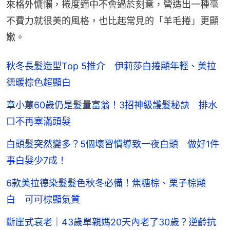
來格外慵懶，捲度適中不會過於刻意，營造出一種毫
不費力就很美的風格，也比起常見的「羊毛捲」更顯
嫩。
秋冬長髮造型Top 5推介 伊莉莎白捲顯年輕、美拉
德暖棕色超顯白
章小蕙60歲仍是髮量富翁！3招神級護髮秘訣 排水
口不再塞滿頭髮
白頭髮突然變多？5個壞習慣導致一夜白頭 做好1件
事白髮少7成！
6款美拉德染髮髮色秋冬必備！焦糖棕、栗子棕顯
白 可可棕顯氣質
斷崖式衰老｜43歲單親媽20天內老了30歲？逆齡抗