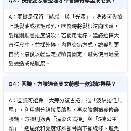
Q3：長捲髮怎麼整理才不會顯得厚重或老氣？
A：關鍵是保留「鬆感」與「光澤」。洗後可先擦
上護髮油或抗毛躁乳，吹整時將髮根逆向吹蓬，
髮尾則順著捲度繞吹。若使用電棒，建議選擇大
直徑尺寸，並採外捲、內捲交錯方式，讓髮型更
自然。最後以輕盈定型噴霧固定，避免使用過量
髮蠟造成黏膩感。
Q4：圓臉、方臉適合莫文蔚哪一款減齡捲髮？
A：圓臉可選擇「大旁分復古捲」或「波紋捲低馬
尾」，利用側分線拉長臉型，再以臉側鬚髮修飾
臉頰。方臉則適合「溫柔法式捲」與「S捲公主
頭」，透過柔和弧度修飾顴骨與下顎線條。避免