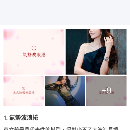
+
9
1. 氣勢波浪捲
莫文蔚最具代表性的髮型，絕對少不了大波浪長捲