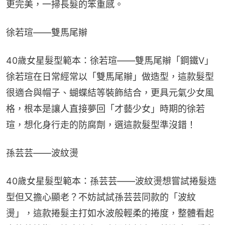
更完美，一掃長髮的笨重感。
徐若瑄——雙馬尾辮
40歲女星髮型範本：徐若瑄——雙馬尾辮「鋼鐵V」
徐若瑄在日常經常以「雙馬尾辮」做造型，這款髮型
很適合與帽子、蝴蝶結等裝飾結合，更具元氣少女風
格，根本是讓人直接夢回「才藝少女」時期的徐若
瑄，想化身行走的防腐劑，選這款髮型準沒錯！
孫芸芸——波紋燙
40歲女星髮型範本：孫芸芸——波紋燙想嘗試捲髮造
型但又擔心顯老？不妨試試孫芸芸同款的「波紋
燙」，這款捲髮主打如水波般輕柔的捲度，整體看起