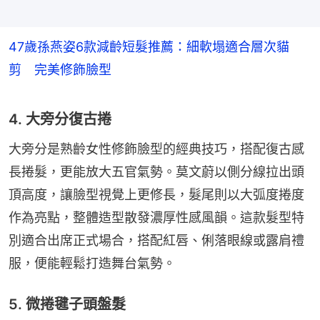
47歲孫燕姿6款減齡短髮推薦：細軟塌適合層次貓
剪 完美修飾臉型
4. 大旁分復古捲
大旁分是熟齡女性修飾臉型的經典技巧，搭配復古感
長捲髮，更能放大五官氣勢。莫文蔚以側分線拉出頭
頂高度，讓臉型視覺上更修長，髮尾則以大弧度捲度
作為亮點，整體造型散發濃厚性感風韻。這款髮型特
別適合出席正式場合，搭配紅唇、俐落眼線或露肩禮
服，便能輕鬆打造舞台氣勢。
5. 微捲毽子頭盤髮