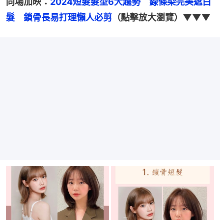
同場加映：
2024短髮髮型6大趨勢　線條染完美遮白
髮　鎖骨長易打理懶人必剪
（點擊放大瀏覽）▼▼▼