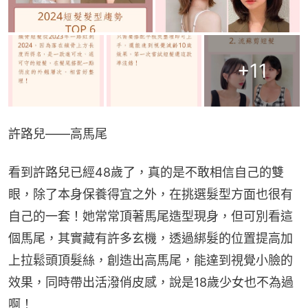
+
11
許路兒——高馬尾
看到許路兒已經48歲了，真的是不敢相信自己的雙
眼，除了本身保養得宜之外，在挑選髮型方面也很有
自己的一套！她常常頂著馬尾造型現身，但可別看這
個馬尾，其實藏有許多玄機，透過綁髮的位置提高加
上拉鬆頭頂髮絲，創造出高馬尾，能達到視覺小臉的
效果，同時帶出活潑俏皮感，說是18歲少女也不為過
啊！