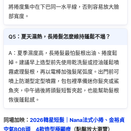
將捲度集中在下巴同一水平線，否則容易放大臉
部寬度。
Q5：夏天濕熱，長捲髮怎麼維持蓬鬆不塌？
A：夏季濕度高，長捲髮最怕髮根出油、捲度鬆
掉。建議早上造型前先使用乾洗髮或控油蓬鬆噴
霧處理髮根，再以電棒加強髮尾弧度。出門前可
噴上防潮型定型噴霧，包包裡準備迷你髮夾或鯊
魚夾，中午過後將頭髮短暫夾起，也能幫助髮根
恢復蓬鬆感。
同場加映：
2026韓星短髮｜Nana法式小捲、金裕貞
空氣BOB頭　4款造型極顯瘦
（點擊放大瀏覽）