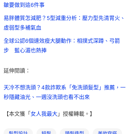
皺要做到這6件事
易胖體質怎減肥？5型減重分析：壓力型先清胃火、
虛弱型多補氣血
全球公認6個速效瘦大腿動作：相撲式深蹲、弓箭
步 藍心湄也熱捧
延伸閱讀：
天冷不想洗頭？4款詐欺系「免洗頭髮型」推薦，一
秒隱藏油光、一週沒洗頭也看不出來
【本文獲「
女人我最大
」授權轉載。】
髮型設計
短髮
頭髮造型
美妝穿搭