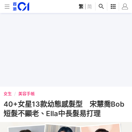
繁
|
简
女生
美容手帳
40+女星13款幼態感髮型 宋慧喬Bob
短髮不顯老、Ella中長髮易打理