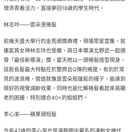
增添青春活力，直接夢回18歲的學生時代。
林志玲——雲朵燙捲髮
前幾天盛大舉行的金馬頒獎典禮，現場眾星雲集，就
連氣質女神林志玲也受邀，與日本導演北野武一起頒
發「最佳新導演」獎。當天她以一頭捲髮造型現身，
這款長髮最大特點在於整齊且Q彈的捲度，有別於常
見的波浪捲，營造就像是雲朵般蓬鬆的樣子，能達到
很好的視覺減齡效果，同時也能化解捲髮看起來易顯
老的困擾，特別適合40+的姐姐們。
李心潔——蘋果頭短髮
今年47歲的李心潔也是演藝圈中著名的凍齡女神代