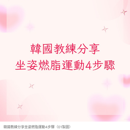
韓國教練分享坐姿燃脂運動4步驟（01製圖）