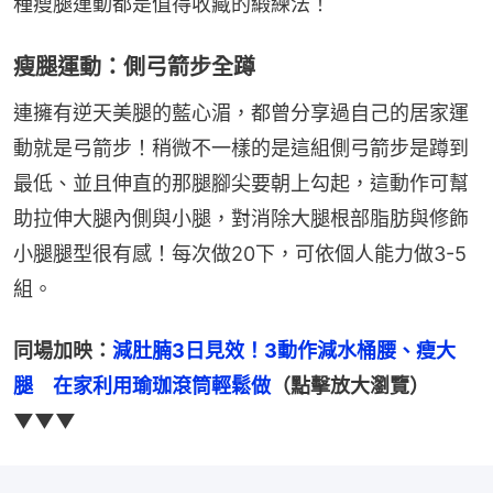
種瘦腿運動都是值得收藏的緞練法！
瘦腿運動：側弓箭步全蹲
連擁有逆天美腿的藍心湄，都曾分享過自己的居家運
動就是弓箭步！稍微不一樣的是這組側弓箭步是蹲到
最低、並且伸直的那腿腳尖要朝上勾起，這動作可幫
助拉伸大腿內側與小腿，對消除大腿根部脂肪與修飾
小腿腿型很有感！每次做20下，可依個人能力做3-5
組。
同場加映：
減肚腩3日見效！3動作減水桶腰、瘦大
腿　在家利用瑜珈滾筒輕鬆做
（點擊放大瀏覽）
▼▼▼