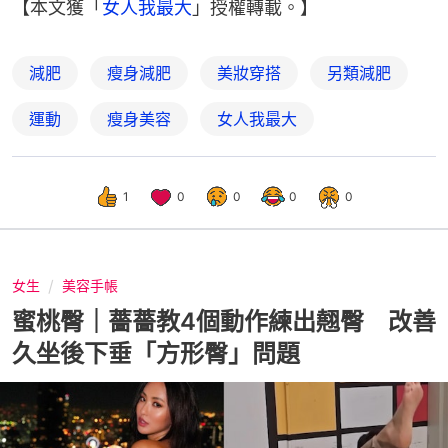
【本文獲「
女人我最大
」授權轉載。】
減肥
瘦身減肥
美妝穿搭
另類減肥
運動
瘦身美容
女人我最大
1
0
0
0
0
女生
美容手帳
蜜桃臀｜薔薔教4個動作練出翹臀 改善
久坐後下垂「方形臀」問題