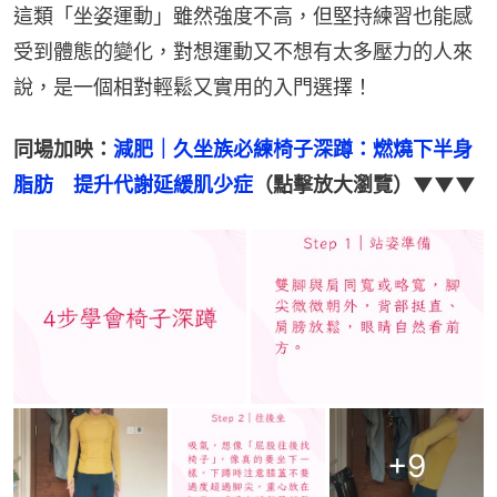
這類「坐姿運動」雖然強度不高，但堅持練習也能感
受到體態的變化，對想運動又不想有太多壓力的人來
說，是一個相對輕鬆又實用的入門選擇！
同場加映：
減肥｜久坐族必練椅子深蹲：燃燒下半身
脂肪　提升代謝延緩肌少症
（點擊放大瀏覽）▼▼▼
+
9