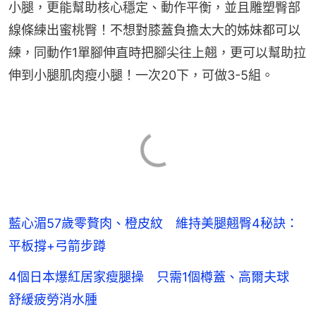
小腿，更能幫助核心穩定、動作平衡，並且雕塑臀部
線條練出蜜桃臀！不想對膝蓋負擔太大的姊妹都可以
練，同動作1單腳伸直時把腳尖往上翹，更可以幫助拉
伸到小腿肌肉瘦小腿！一次20下，可做3-5組。
藍心湄57歲零贅肉、橙皮紋 維持美腿翹臀4秘訣：
平板撐+弓箭步蹲
4個日本爆紅居家瘦腿操 只需1個樽蓋、高爾夫球
舒緩疲勞消水腫