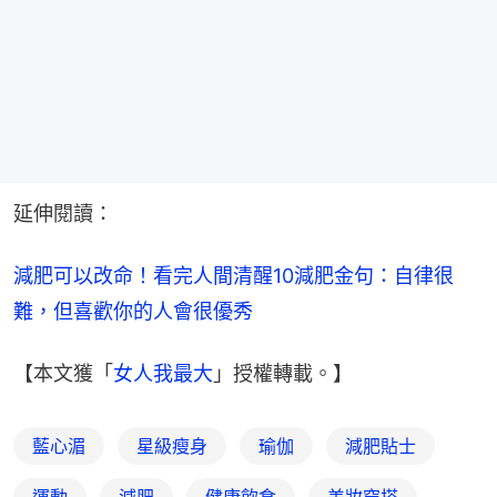
延伸閱讀：
減肥可以改命！看完人間清醒10減肥金句：自律很
難，但喜歡你的人會很優秀
【本文獲「
女人我最大
」授權轉載。】
藍心湄
星級瘦身
瑜伽
減肥貼士
運動
減肥
健康飲食
美妝穿搭