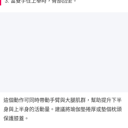
3. 當雙手往上舉時，臀部回坐。
這個動作可同時帶動手臂與大腿肌群，幫助提升下半
身與上半身的活動量。建議將瑜伽墊捲厚或墊個枕頭
保護膝蓋。