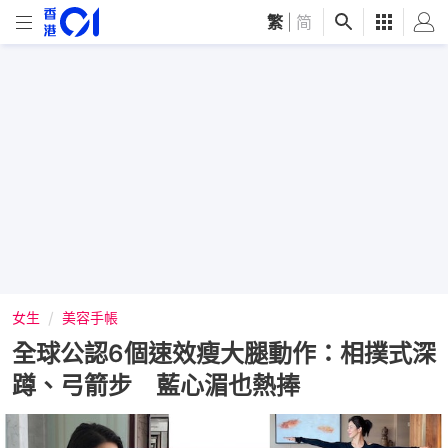
繁
|
简
女生
美容手帳
全球公認6個速效瘦大腿動作：相撲式深
蹲、弓箭步 藍心湄也熱捧