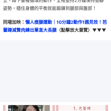
立、蹲下重複循環的動作，全程堅持2分鐘保持墊腳
姿勢，穩住身體的平衡就能鍛鍊到腿部與腹部！
同場加映：
懶人瘦腿運動｜10分鐘2動作1週見效！芭
蕾蹲減贅肉練出筆直大長腿
（點擊放大瀏覽）▼▼▼