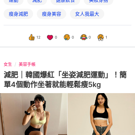
瘦身減肥
瘦身美容
女人我最大
12
0
0
0
1
女生
美容手帳
減肥｜韓國爆紅「坐姿減肥運動」！簡
單4個動作坐著就能輕鬆瘦5kg