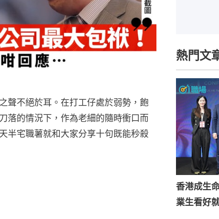
熱門文
之聲不絕於耳。在打工仔處於弱勢，飽
刀落的情況下，作為老細的隨時衝口而
天半宅職薯就和大家分享十句既能秒殺
香港成生
業生看好