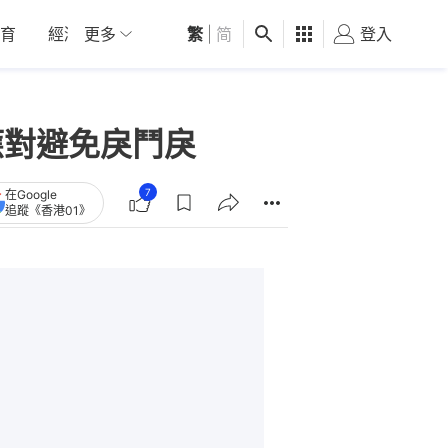
育
經濟
更多
01深圳
繁
觀點
|
简
健康
好食玩飛
登入
女
應對避免戾鬥戾
7
在Google
追蹤《香港01》