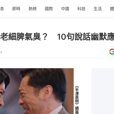
息
即時
熱榜
國際
中國
科技
生活
體
老細脾氣臭？ 10句說話幽默
37