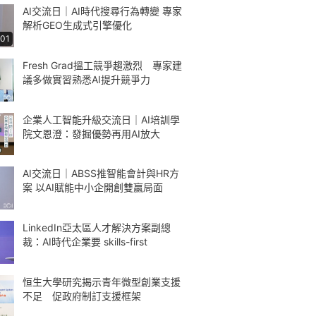
AI交流日｜AI時代搜尋行為轉變 專家
解析GEO生成式引擎優化
:01
Fresh Grad搵工競爭趨激烈 專家建
議多做實習熟悉AI提升競爭力
企業人工智能升級交流日｜AI培訓學
院文恩澄：發掘優勢再用AI放大
AI交流日｜ABSS推智能會計與HR方
案 以AI賦能中小企開創雙贏局面
LinkedIn亞太區人才解決方案副總
裁：AI時代企業要 skills-first
恒生大學研究揭示青年微型創業支援
不足 促政府制訂支援框架