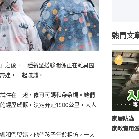
熱門文
」之後，一種新型搭夥關係正在離異圈
帶娃，一起賺錢。
試住在一起，像可可媽和朵朵媽。她們
的經歷感慨，決定奔赴1800公里，大人
家居防蟲
家教實用
媽和瑩瑩媽。他們孩子年齡相仿，一人