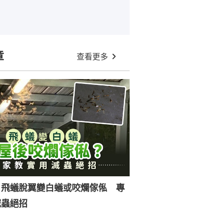
章
查看更多
｜飛蟻脫翼變白蟻或咬爛傢俬 專
滅蟲絕招