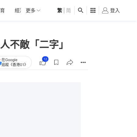
育
經濟
更多
01深圳
繁
觀點
|
简
健康
好食玩飛
登入
女
人不敵「二字」
12
在Google
追蹤《香港01》