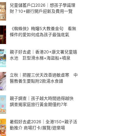
兒童儲蓄戶口2026｜想孩子學識理
財？10+銀行開戶迎新及費用一覽
《蜘蛛俠》梅嬸5大教養金句 看無
條件的愛如何成為孩子最強底氣
親子好去處｜香港20+康文署兒童嬉
水池 巨型滑水梯+海盜船+噴泉
立秋｜把握三伏天改善過敏虛寒 中
醫教養生要點附2款湯水食譜
親子調查｜孩子越大時間過得越快
調查揭家庭旅行黃金期僅約7年
暑假好去處2026｜全港150+親子活
動推介 商場打卡/展覽/遊樂場