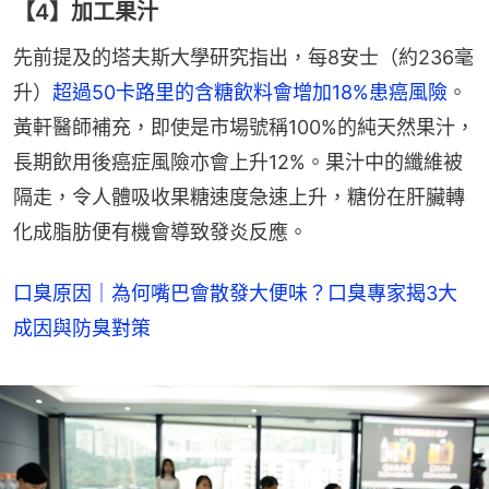
【4】加工果汁
先前提及的塔夫斯大學研究指出，每8安士（約236毫
升）
超過50卡路里的含糖飲料會增加18%患癌風險
。
黃軒醫師補充，即使是市場號稱100%的純天然果汁，
長期飲用後癌症風險亦會上升12%。果汁中的纖維被
隔走，令人體吸收果糖速度急速上升，糖份在肝臟轉
化成脂肪便有機會導致發炎反應。
口臭原因｜為何嘴巴會散發大便味？口臭專家揭3大
成因與防臭對策