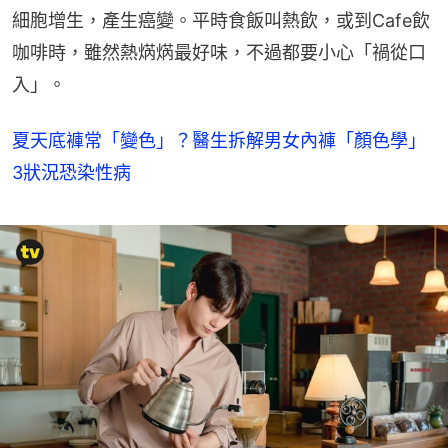
細胞增生，產生癌變。平時食飯叫熱飲，或到Cafe飲
咖啡時，雖然熱焫焫最好味，不過都要小心「禍從口
入」。
夏天底褲常「變色」？醫生拆解男女內褲「顏色學」
3狀況恐染性病