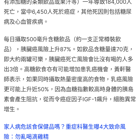
有添加糖的茶類飲品或果汁等）一年導致184,000人
死亡，當中6,450人死於癌症，其他死因則包括糖尿
病及心血管疾病。
每日攝取500毫升含糖飲品‌（約一支正常樽裝飲
品），胰臟癌風險上升87%‌。如飲品含糖量達70克，
即大約兩罐可樂，胰臟癌死亡風險會比沒有喝的人多
出3倍。高糖飲食亦有可能增加患乳癌機會，黃軒醫
師表示，如果同時攝取熱量密度高的食物，乳癌風險
更可能上升近50%，因為血糖指數較高時身體的胰島
素會產生阻抗，從而令癌症因子IGF-1飆升，細胞異常
增生。
家人病危該食保健品嗎？重症科醫生曝4大致命風
險：勿亂喝滴雞精