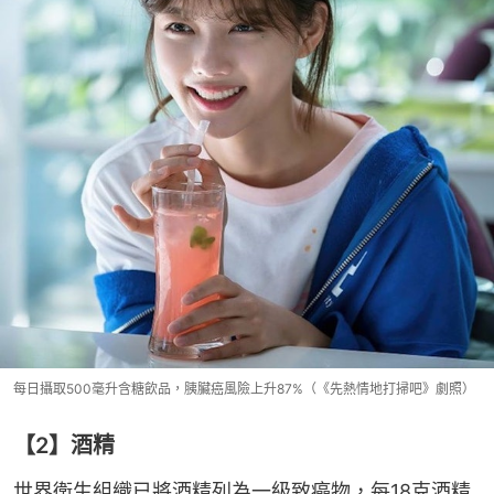
每日攝取500毫升含糖飲品，胰臟癌風險上升87%‌（《先熱情地打掃吧》劇照）
【2】酒精
世界衛生組織已將酒精列為一級致癌物‌，每18克酒精