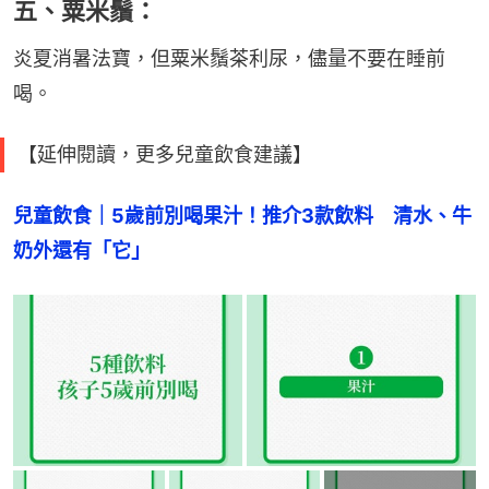
五、粟米鬚：
炎夏消暑法寶，但粟米鬚茶利尿，儘量不要在睡前
喝。
【延伸閱讀，更多兒童飲食建議】
兒童飲食｜5歲前別喝果汁！推介3款飲料　清水、牛
奶外還有「它」