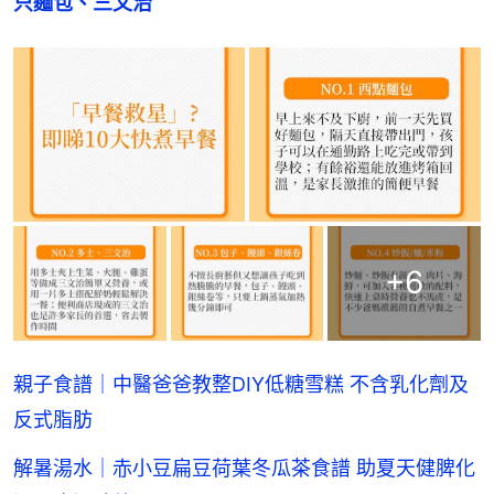
只麵包、三文治
+
6
親子食譜｜中醫爸爸教整DIY低糖雪糕 不含乳化劑及
反式脂肪
解暑湯水｜赤小豆扁豆荷葉冬瓜茶食譜 助夏天健脾化