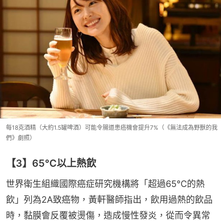
每18克酒精（大約1.5罐啤酒）可能令腸道患癌機會提升7%（《無法成為野獸的我
們》劇照）
【3】65°C以上熱飲
世界衛生組織國際癌症研究機構將「超過65°C的熱
飲」列為2A致癌物，黃軒醫師指出，飲用過熱的飲品
時，黏膜會反覆被燙傷，造成慢性發炎，從而令異常