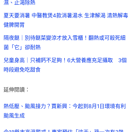
濕、止渴除熱
夏天要消暑 中醫教煲4款消暑湯水 生津解渴 清熱解毒
健脾開胃
隔夜餸｜別待餸菜變涼才放入雪櫃！翻熱或可殺死細
菌「它」卻耐熱
兒童身高｜只補鈣不足夠！6大營養應充足攝取 3個
時段避免吃甜食
延伸閱讀：
熱低壓、颱風接力？賈新興：今起到8月1日環境有利
颱風生成