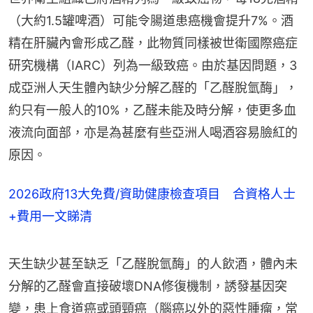
（大約1.5罐啤酒）可能令腸道患癌機會提升7%。酒
精在肝臟內會形成乙醛，此物質同樣被世衛國際癌症
研究機構（IARC）列為一級致癌。由於基因問題，3
成亞洲人天生體內缺少分解乙醛的「乙醛脫氫酶」，
約只有一般人的10%，乙醛未能及時分解，使更多血
液流向面部，亦是為甚麼有些亞洲人喝酒容易臉紅的
原因。
2026政府13大免費/資助健康檢查項目 合資格人士
+費用一文睇清
天生缺少甚至缺乏「乙醛脫氫酶」的人飲酒，體內未
分解的乙醛會直接破壞DNA修復機制，誘發基因突
變，患上食道癌或頭頸癌（腦癌以外的惡性腫瘤，常