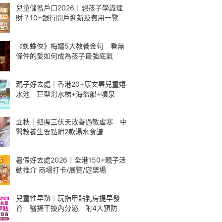
兒童儲蓄戶口2026｜想孩子學識理
財？10+銀行開戶迎新及費用一覽
《蜘蛛俠》梅嬸5大教養金句 看無
條件的愛如何成為孩子最強底氣
親子好去處｜香港20+康文署兒童嬉
水池 巨型滑水梯+海盜船+噴泉
立秋｜把握三伏天改善過敏虛寒 中
醫教養生要點附2款湯水食譜
暑假好去處2026｜全港150+親子活
動推介 商場打卡/展覽/遊樂場
兒童性早熟｜玩指甲貼乳房提早發
育 醫揭干擾內分泌 附4大預防