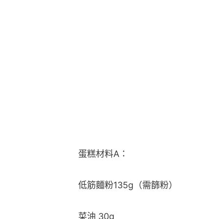
蛋糕材料A：
低筋麵粉135g（需篩粉）
菜油 30g