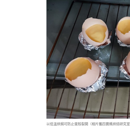
以低溫烘焗可防止蛋殼裂開（相片獲四寶媽烘焙研究室