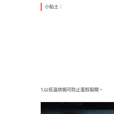
小貼士：
1.以低溫烘焗可防止蛋殼裂開。