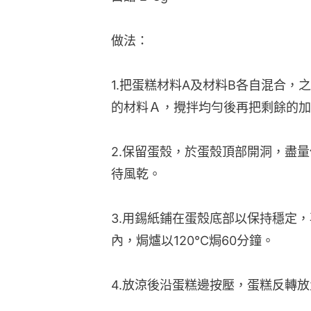
做法：
1.把蛋糕材料A及材料B各自混合，
的材料Ａ，攪拌均勻後再把剩餘的加
2.保留蛋殼，於蛋殼頂部開洞，盡
待風乾。
3.用錫紙鋪在蛋殼底部以保持穩定
內，焗爐以120°C焗60分鐘。
4.放涼後沿蛋糕邊按壓，蛋糕反轉