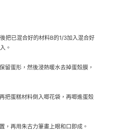
之後把已混合好的材料B的1/3加入混合好
入。
量保留蛋形，然後浸熱暖水去掉蛋殼膜，
，再把蛋糕材料倒入唧花袋，再唧進蛋殼
放置，再用朱古力筆畫上眼和口即成。