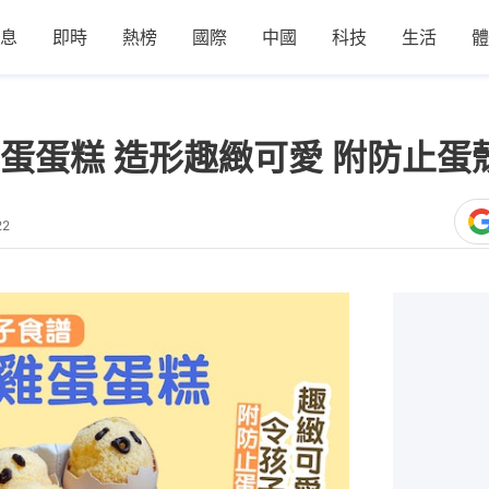
息
即時
熱榜
國際
中國
科技
生活
體
蛋蛋糕 造形趣緻可愛 附防止蛋
22