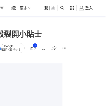
育
經濟
更多
01深圳
繁
觀點
|
简
健康
好食玩飛
登入
女
殼裂開小貼士
2
在Google
追蹤《香港01》