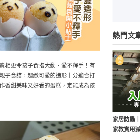
熱門文
賣相更令孩子食指大動、愛不釋手！有
親子食譜，趣緻可愛的造形十分適合打
作香甜美味又好看的蛋糕，定能成為孩
家居防蟲
家教實用