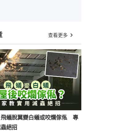
章
查看更多
｜飛蟻脫翼變白蟻或咬爛傢俬 專
滅蟲絕招