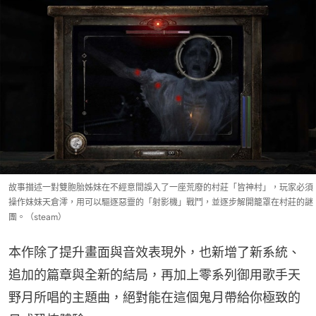
故事描述一對雙胞胎姊妹在不經意間誤入了一座荒廢的村莊「皆神村」，玩家必須
操作妹妹天倉澪，用可以驅逐惡靈的「射影機」戰鬥，並逐步解開籠罩在村莊的謎
團。（steam）
本作除了提升畫面與音效表現外，也新增了新系統、
追加的篇章與全新的結局，再加上零系列御用歌手天
野月所唱的主題曲，絕對能在這個鬼月帶給你極致的