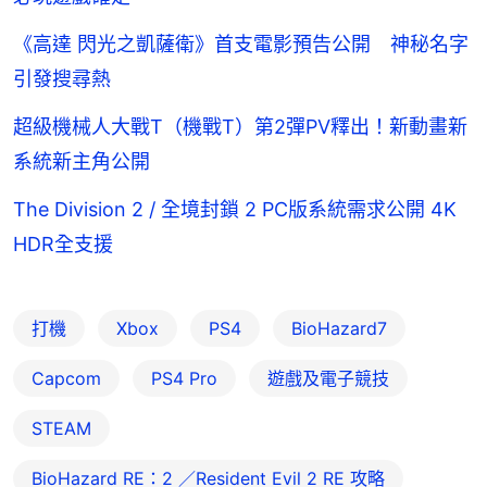
《高達 閃光之凱薩衛》首支電影預告公開 神秘名字
引發搜尋熱
超級機械人大戰T（機戰T）第2彈PV釋出！新動畫新
系統新主角公開
The Division 2 / 全境封鎖 2 PC版系統需求公開 4K
HDR全支援
打機
Xbox
PS4
BioHazard7
Capcom
PS4 Pro
遊戲及電子競技
STEAM
BioHazard RE：2 ／Resident Evil 2 RE 攻略