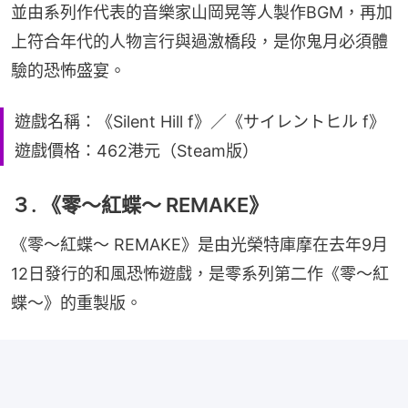
並由系列作代表的音樂家山岡晃等人製作BGM，再加
上符合年代的人物言行與過激橋段，是你鬼月必須體
驗的恐怖盛宴。
遊戲名稱：《Silent Hill f》／《サイレントヒル f》
遊戲價格：462港元（Steam版）
３. 《零～紅蝶～ REMAKE》
《零～紅蝶～ REMAKE》是由光榮特庫摩在去年9月
12日發行的和風恐怖遊戲，是零系列第二作《零～紅
蝶～》的重製版。