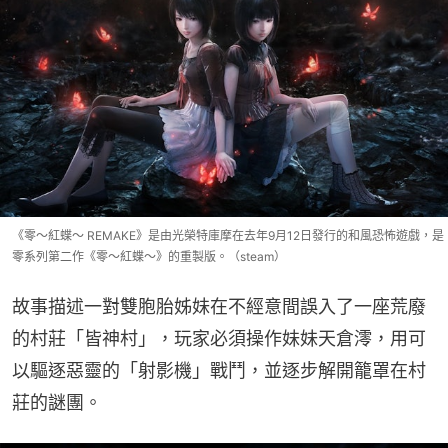
《零～紅蝶～ REMAKE》是由光榮特庫摩在去年9月12日發行的和風恐怖遊戲，是
零系列第二作《零～紅蝶～》的重製版。（steam）
故事描述一對雙胞胎姊妹在不經意間誤入了一座荒廢
的村莊「皆神村」，玩家必須操作妹妹天倉澪，用可
以驅逐惡靈的「射影機」戰鬥，並逐步解開籠罩在村
莊的謎團。