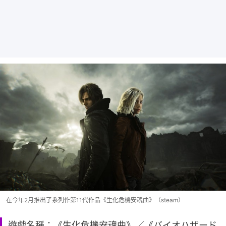
在今年2月推出了系列作第11代作品《生化危機安魂曲》（steam）
遊戲名稱：《生化危機安魂曲》／《バイオハザード