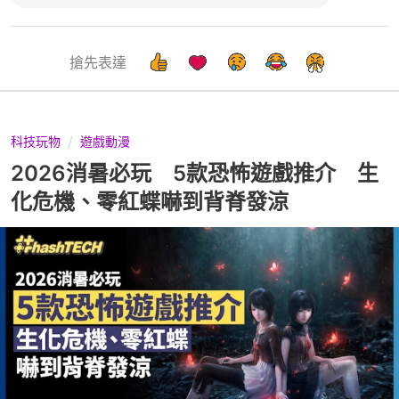
搶先表達
科技玩物
遊戲動漫
2026消暑必玩 5款恐怖遊戲推介 生
化危機、零紅蝶嚇到背脊發涼