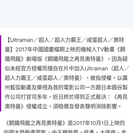
【Ultraman／超人／超人力霸王／咸蛋超人／奧特
曼】2017年中國國慶檔期上映的機械人TV動畫《鋼
鐵飛龍》劇場版《鋼鐵飛龍之再見奧特曼》，因為疑
似未經官方授權而擅自在片中加入Ultraman（超人／
超人力霸王／咸蛋超人／奧特曼），被指侵權。以廣
州藍弧動畫及樂視為首的電影公司一方跟日本圓谷製
作公司打官司多年，近日終於得到正式裁決：《再見
奧特曼》侵權成立，須賠償及發表聲明消除影響。
《鋼鐵飛龍之再見奧特曼》是2017年10月1日上映的
中國大陸動畫電影，由王巍執導，侯勇、大張偉、金