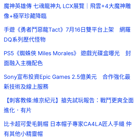
魔神英雄傳 七魂龍神丸 LCX展覽｜飛雲+4大魔神雕
像+極罕珍藏降臨
手遊《勇者鬥惡龍Tact》7月16日雙平台上架 網羅
DQ系列歷代怪物
PS5《蜘蛛俠 Miles Morales》 遊戲光碟盒曝光 封
面融入主機配色
Sony宣布投資Epic Games 2.5億美元 合作強化最
新技術及線上服務
【刺客教條:維京紀元】搶先試玩報告：戰鬥更爽全面
進化．有片
比卡超可愛毛氈帽 日本帽子專家CA4LA匠人手縫 仲
有其他小精靈帽