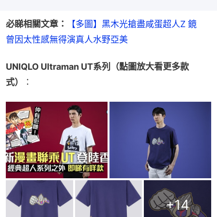
必睇相關文章：
【多圖】黑木光搶盡咸蛋超人Z 鏡　
曾因太性感無得演真人水野亞美
UNIQLO Ultraman UT系列（點圖放大看更多款
式）
：
+
14