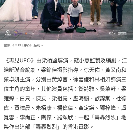
⁠電影《再見 UFO》海報。
《再見UFO》由梁栢堅導演，錢小蕙監製及編劇，江
皓昕聯合編劇，梁銘佳攝影指導，徐天佑、黃又南和
蔡卓妍主演，分別由黃焯言、徐嘉謙和林相如飾演三
位主角的童年，其他演員包括：衛詩雅、吳肇軒、梁
雍婷、白只、陳友、梁祖堯、盧海鵬、歐錦棠、杜德
偉、賈曉晨、朱栢康、楊偉倫、黃定謙、鄧梓峰、盧
覓雪、李尚正、陶傑、羅頌欣，一起「轟轟烈烈」地
製作出這部「轟轟烈烈」的香港電影。