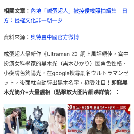
相關文章：
內地「鹹蛋超人」被控侵權照拍續集　日
方：侵權文化非一朝一夕
資料來源：
奥特曼中國官方微博
咸蛋超人最新作《Ultraman Z》網上風評頗佳，當中
扮演女科學家的黑木光（黒木ひかり）因角色性格、
小麥膚色夠陽光，在google搜尋劇名ウルトラマンゼ
ット，後面就自動彈出黑木名字，極受注目！
即睇黑
木光簡介+大量靚相（點擊放大圖片細睇詳情）：