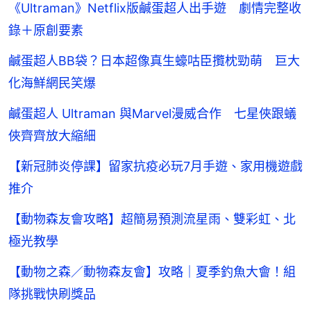
《Ultraman》Netflix版鹹蛋超人出手遊 劇情完整收
錄＋原創要素
鹹蛋超人BB袋？日本超像真生蠔咕臣攬枕勁萌 巨大
化海鮮網民笑爆
鹹蛋超人 Ultraman 與Marvel漫威合作 七星俠跟蟻
俠齊齊放大縮細
【新冠肺炎停課】留家抗疫必玩7月手遊、家用機遊戲
推介
【動物森友會攻略】超簡易預測流星雨、雙彩虹、北
極光教學
【動物之森／動物森友會】攻略｜夏季釣魚大會！組
隊挑戰快刷獎品