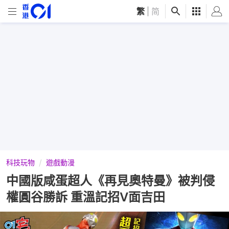
繁
|
简
科技玩物
遊戲動漫
中國版咸蛋超人《再見奧特曼》被判侵
權圓谷勝訴 重溫記招V面吉田